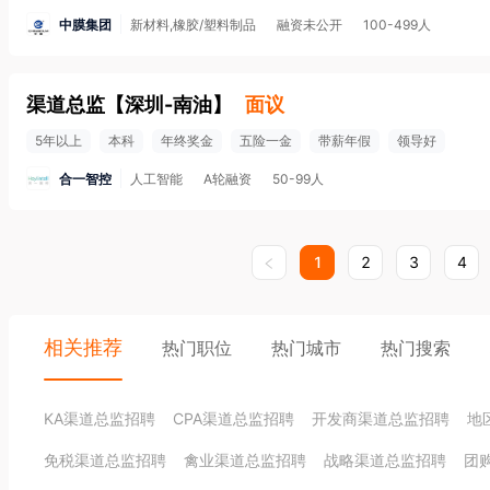
中膜集团
新材料,橡胶/塑料制品
融资未公开
100-499人
渠道总监
【
深圳-南油
】
面议
5年以上
本科
年终奖金
五险一金
带薪年假
领导好
合一智控
人工智能
A轮融资
50-99人
1
2
3
4
相关推荐
热门职位
热门城市
热门搜索
KA渠道总监招聘
CPA渠道总监招聘
开发商渠道总监招聘
地
免税渠道总监招聘
禽业渠道总监招聘
战略渠道总监招聘
团