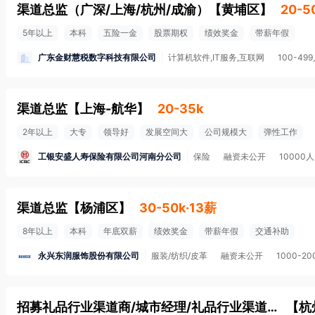
渠道总监（广深/上海/杭州/成渝）
【
黄埔区
】
20-5
5年以上
本科
五险一金
股票期权
绩效奖金
带薪年假
广东金财慧税数字科技有限公司
计算机软件,IT服务,互联网
100-49
渠道总监
【
上海-航华
】
20-35k
2年以上
大专
领导好
发展空间大
公司规模大
弹性工作
工银安盛人寿保险有限公司河南分公司
保险
融资未公开
10000
渠道总监
【
杨浦区
】
30-50k·13薪
8年以上
本科
年底双薪
绩效奖金
带薪年假
交通补助
永兴东润服饰股份有限公司
服装/纺织/皮革
融资未公开
1000-2
招募礼品行业渠道商/城市经理/礼品行业渠道总监
【
杭