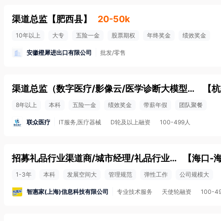
渠道总监
【
肥西县
】
20-50k
10年以上
大专
五险一金
股票期权
年终奖金
绩效奖金
安徽橙犀进出口有限公司
批发/零售
渠道总监（数字医疗/影像云/医学诊断大模型方向）
【
杭
8年以上
本科
五险一金
绩效奖金
带薪年假
团队聚餐
联众医疗
IT服务,医疗器械
D轮及以上融资
100-499人
招募礼品行业渠道商/城市经理/礼品行业渠道总监
【
海口-
1-3年
本科
发展空间大
管理规范
弹性工作
公司规模大
智惠家(上海)信息科技有限公司
专业技术服务
天使轮融资
100-4