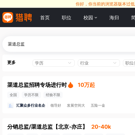
你好，你当前的浏览器版本过低，
首页
职位
校园
海归
更多
学历
行业
职位
渠道总监招聘专场进行时
10万起
全国
学历不限
经验不限
汇聚众多行业名企
领导好
发展空间大
五险一金
分销总监/渠道总监
【
北京-亦庄
】
20-40k