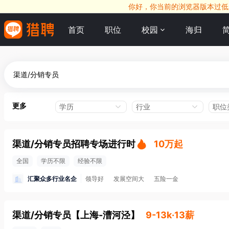
你好，你当前的浏览器版本过低，
首页
职位
校园
海归
更多
学历
行业
职位
渠道/分销专员招聘专场进行时
10万起
全国
学历不限
经验不限
汇聚众多行业名企
领导好
发展空间大
五险一金
渠道/分销专员
【
上海-漕河泾
】
9-13k·13薪