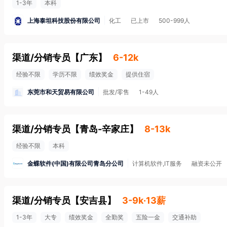
1-3年
本科
上海泰坦科技股份有限公司
化工
已上市
500-999人
渠道/分销专员
【
广东
】
6-12k
经验不限
学历不限
绩效奖金
提供住宿
东莞市和天贸易有限公司
批发/零售
1-49人
渠道/分销专员
【
青岛-辛家庄
】
8-13k
经验不限
本科
金蝶软件(中国)有限公司青岛分公司
计算机软件,IT服务
融资未公开
渠道/分销专员
【
安吉县
】
3-9k·13薪
1-3年
大专
绩效奖金
全勤奖
五险一金
交通补助