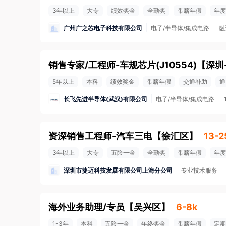
3年以上
大专
绩效奖金
全勤奖
带薪年假
年度
广州广之芯电子科技有限公司
电子/半导体/集成电路
融
销售专家/工程师-车规芯片(J10554)
【
深圳
5年以上
本科
绩效奖金
带薪年假
交通补助
通
长飞先进半导体(武汉)有限公司
电子/半导体/集成电路
资深销售工程师-汽车三电
【
徐汇区
】
13-2
3年以上
大专
五险一金
全勤奖
带薪年假
年度
深圳市捷迈科技发展有限公司上海分公司
专业技术服务
海外业务助理/专员
【
吴兴区
】
6-8k
1-3年
本科
五险一金
年终奖金
带薪年假
定期