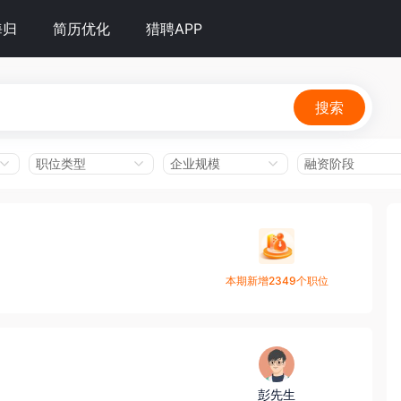
海归
简历优化
猎聘APP
搜索
职位类型
企业规模
融资阶段
本期新增2349个职位
彭先生