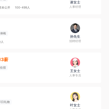
谢女士
人事经理
资未公开
100-499人
期体检
孙先生
招聘经理
0人
·13薪
住宿
王女士
人事专员
节日礼物
叶女士