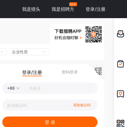
NEW
我是猎头
我是招聘方
登录/注册
邀请应
聘
企业性质
登录/注册
密码登录
我的投
递
+86
我的收
获取验证码
藏
登 录