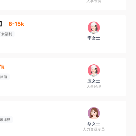
人事专员
】
8-15k
子女福利
李女士
7k
旅游
应女士
人事经理
讯津贴
蔡女士
人力资源专员