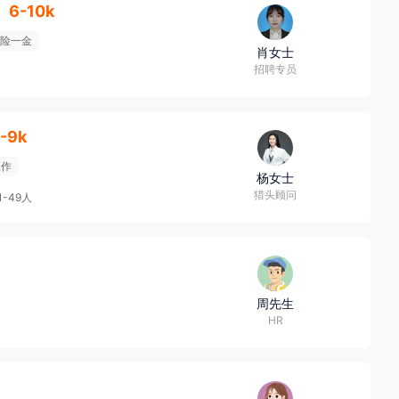
6-10k
险一金
肖女士
招聘专员
-9k
工作
杨女士
猎头顾问
1-49人
周先生
HR