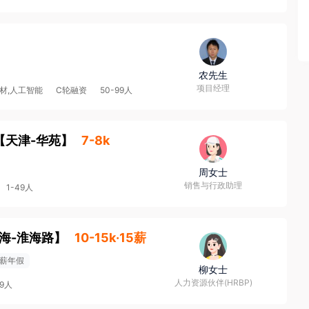
农先生
项目经理
材,人工智能
C轮融资
50-99人
【
天津-华苑
】
7-8k
周女士
销售与行政助理
1-49人
海-淮海路
】
10-15k·15薪
薪年假
柳女士
人力资源伙伴(HRBP)
99人