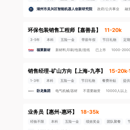
湖州市吴兴区智能机器人创新研究院
政府/公共事业
融
环保包装销售工程师
【
嘉善县
】
11-20k
3-5年
本科
五险一金
带薪年假
节日礼物
定
福莱新材
新材料,印刷/包装/造纸
已上市
1000-200
销售经理-矿山方向
【
上海-九亭
】
15-20k
1-3年
本科
五险一金
节日礼物
餐费补贴
提供
卧龙集团
电气机械/器材
不需要融资
10000人以上
业务员
【
惠州-惠环
】
18-35k
经验不限
本科
五险一金
绩效奖金
团队聚餐