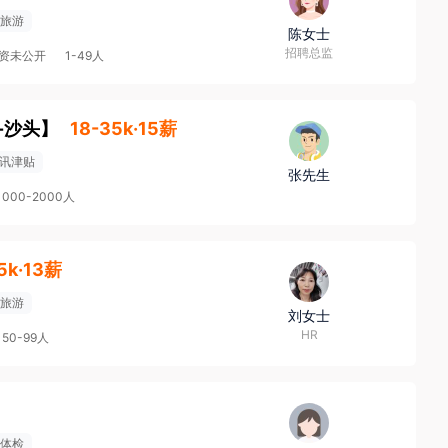
旅游
陈女士
招聘总监
资未公开
1-49人
-沙头
】
18-35k·15薪
讯津贴
张先生
1000-2000人
5k·13薪
旅游
刘女士
HR
50-99人
体检