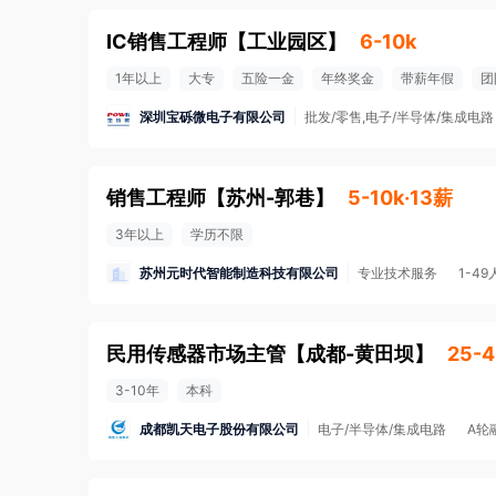
IC销售工程师
【
工业园区
】
6-10k
1年以上
大专
五险一金
年终奖金
带薪年假
团
深圳宝砾微电子有限公司
批发/零售,电子/半导体/集成电路
销售工程师
【
苏州-郭巷
】
5-10k·13薪
3年以上
学历不限
苏州元时代智能制造科技有限公司
专业技术服务
1-49
民用传感器市场主管
【
成都-黄田坝
】
25-4
3-10年
本科
成都凯天电子股份有限公司
电子/半导体/集成电路
A轮