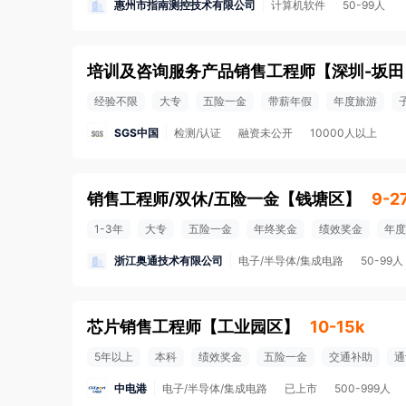
惠州市指南测控技术有限公司
计算机软件
50-99人
培训及咨询服务产品销售工程师
【
深圳-坂田
经验不限
大专
五险一金
带薪年假
年度旅游
SGS中国
检测/认证
融资未公开
10000人以上
销售工程师/双休/五险一金
【
钱塘区
】
9-2
1-3年
大专
五险一金
年终奖金
绩效奖金
年度
浙江奥通技术有限公司
电子/半导体/集成电路
50-99人
芯片销售工程师
【
工业园区
】
10-15k
5年以上
本科
绩效奖金
五险一金
交通补助
通
中电港
电子/半导体/集成电路
已上市
500-999人