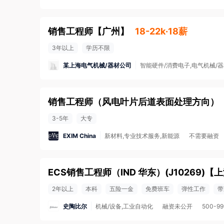
销售工程师
【
广州
】
18-22k·18薪
3年以上
学历不限
某上海电气机械/器材公司
智能硬件/消费电子,电气机械/器
销售工程师（风电叶片后道表面处理方向）
3-5年
大专
EXIM China
新材料,专业技术服务,新能源
不需要融资
ECS销售工程师（IND 华东）(J10269)
【
上
2年以上
本科
五险一金
免费班车
弹性工作
带
史陶比尔
机械/设备,工业自动化
融资未公开
500-9