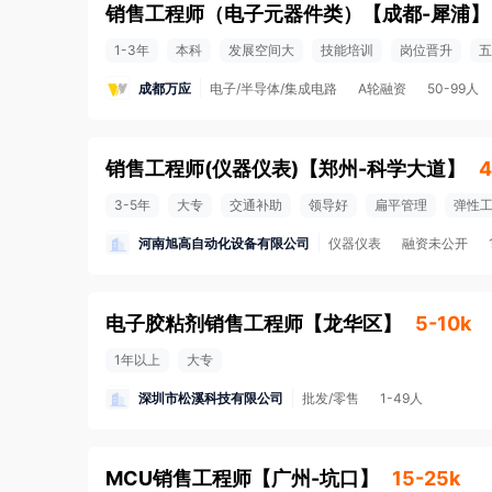
销售工程师（电子元器件类）
【
成都-犀浦
】
1-3年
本科
发展空间大
技能培训
岗位晋升
五
成都万应
电子/半导体/集成电路
A轮融资
50-99人
销售工程师(仪器仪表)
【
郑州-科学大道
】
4
3-5年
大专
交通补助
领导好
扁平管理
弹性
河南旭高自动化设备有限公司
仪器仪表
融资未公开
电子胶粘剂销售工程师
【
龙华区
】
5-10k
1年以上
大专
深圳市松溪科技有限公司
批发/零售
1-49人
MCU销售工程师
【
广州-坑口
】
15-25k