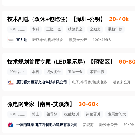
技术副总（双休+包吃住）
【
深圳-公明
】
20-40k
10年以上
本科
五险一金
绩效奖金
全勤奖
带薪年假
富力达
医疗器械,机械/设备
融资未公开
100-499人
技术规划首席专家（LED显示屏）
【
翔安区
】
60-8
10年以上
本科
绩效奖金
五险一金
带薪年假
厦门强力巨彩光电科技有限公司
电子/半导体/集成电路
融资未公开
微电网专家
【
南昌-艾溪湖
】
30-60k
10年以上
博士
领导好
技能培训
岗位晋升
发展空间大
中国电建集团江西省电力建设有限公司
新能源
融资未公开
50-9