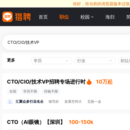
你好，你当前的浏览器版本过低，
首页
职位
校园
海归
更多
学历
行业
职位
CTO/CIO/技术VP招聘专场进行时
10万起
全国
学历不限
经验不限
汇聚众多行业名企
领导好
发展空间大
五险一金
CTO（AI眼镜）
【
深圳
】
100-150k