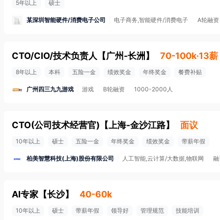
5年以上
硕士
某深圳智能硬件/消费电子公司
电子商务,智能硬件/消费电子
A轮融资
CTO/CIO/技术负责人
【
广州-长洲
】
70-100k·13薪
8年以上
本科
五险一金
绩效奖金
年终奖金
餐费补贴
广州四三九九游戏
游戏
B轮融资
1000-2000人
CTO(公司技术经营官)
【
上海-金沙江路
】
面议
10年以上
硕士
五险一金
年终奖金
绩效奖金
带薪年假
柏美智慧科技(上海)股份有限公司
人工智能,云计算/大数据,物联网
融
AI专家
【
长沙
】
40-60k
10年以上
硕士
带薪年假
领导好
管理规范
技能培训