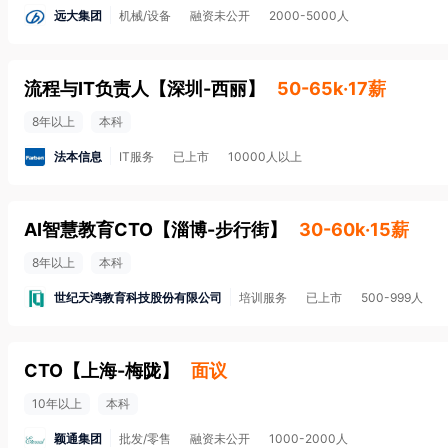
远大集团
机械/设备
融资未公开
2000-5000人
流程与IT负责人
【
深圳-西丽
】
50-65k·17薪
8年以上
本科
法本信息
IT服务
已上市
10000人以上
AI智慧教育CTO
【
淄博-步行街
】
30-60k·15薪
8年以上
本科
世纪天鸿教育科技股份有限公司
培训服务
已上市
500-999人
CTO
【
上海-梅陇
】
面议
10年以上
本科
颖通集团
批发/零售
融资未公开
1000-2000人