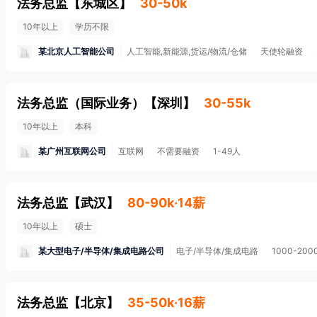
法务总监
【
东城区
】
30-50k
10年以上
学历不限
某北京人工智能公司
人工智能,新能源,货运/物流/仓储
天使轮融资
法务总监（国际业务）
【
深圳
】
30-55k
10年以上
本科
某广州互联网公司
互联网
不需要融资
1-49人
法务总监
【
武汉
】
80-90k·14薪
10年以上
硕士
某大型电子/半导体/集成电路公司
电子/半导体/集成电路
1000-200
法务总监
【
北京
】
35-50k·16薪