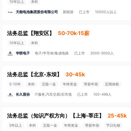
10年以上
本科
天能电池集团股份有限公司
新能源
已上市
10000人以上
法务总监
【
翔安区
】
50-70k·15薪
10年以上
本科
华联电子
电子/半导体/集成电路
已上市
2000-5000人
法务总监
【
北京-东坝
】
30-45k
5-10年
本科
五险一金
年终奖金
带薪年假
定期体检
长久股份
IT服务,汽车交易/后市场
已上市
100-499人
法务总监（知识产权方向）
【
上海-莘庄
】
25-45k
5年以上
本科
五险一金
年终奖金
带薪年假
节日礼物