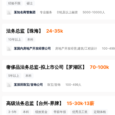
经验不限
硕士
某知名商管集团
专业服务
D轮及以上融资
5000-10000人
法务总监
【
珠海
】
24-35k
10年以上
本科
某国内房地产开发经营公司
房地产开发经营,建筑/工程设计
100-49
奢侈品法务总监-拟上市公司
【
罗湖区
】
70-100k
5年以上
本科
某深圳珠宝/首饰公司
珠宝/首饰
100-499人
高级法务总监
【
台州-界牌
】
15-30k·13薪
3-5年
本科
绩效奖金
带薪年假
优秀员工奖
定期体检