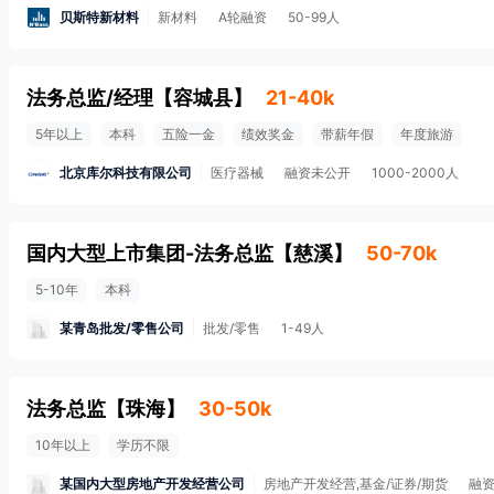
贝斯特新材料
新材料
A轮融资
50-99人
法务总监/经理
【
容城县
】
21-40k
5年以上
本科
五险一金
绩效奖金
带薪年假
年度旅游
北京库尔科技有限公司
医疗器械
融资未公开
1000-2000人
国内大型上市集团-法务总监
【
慈溪
】
50-70k
5-10年
本科
某青岛批发/零售公司
批发/零售
1-49人
法务总监
【
珠海
】
30-50k
10年以上
学历不限
某国内大型房地产开发经营公司
房地产开发经营,基金/证券/期货
融