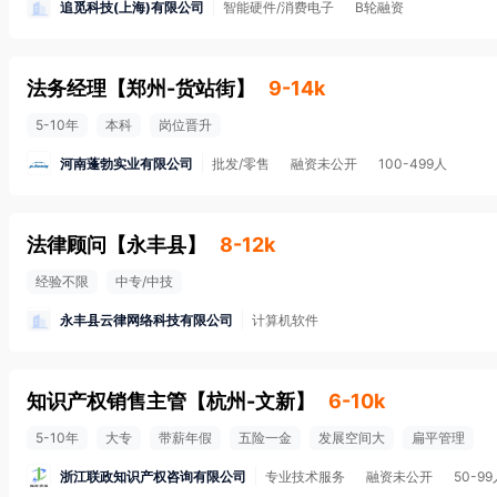
追觅科技(上海)有限公司
智能硬件/消费电子
B轮融资
法务经理
【
郑州-货站街
】
9-14k
5-10年
本科
岗位晋升
河南蓬勃实业有限公司
批发/零售
融资未公开
100-499人
法律顾问
【
永丰县
】
8-12k
经验不限
中专/中技
永丰县云律网络科技有限公司
计算机软件
知识产权销售主管
【
杭州-文新
】
6-10k
5-10年
大专
带薪年假
五险一金
发展空间大
扁平管理
浙江联政知识产权咨询有限公司
专业技术服务
融资未公开
50-9