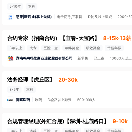
5-10年
本科
慧策|旺店通(掌上先机)
电子商务,互联网
D轮及以上融资
2000-5
合约专家（招商合约）
【
宜春-天宝路
】
8-15k·13薪
3年以上
大专
五险一金
年终奖金
绩效奖金
带薪年假
湖南鸣鸣很忙商业连锁股份有限公司
新零售
已上市
10000人以上
法务经理
【
虎丘区
】
20-30k
3-5年
本科
赛赋医药
制药
D轮及以上融资
500-999人
合规管理经理(外汇合规)
【
深圳-桂庙路口
】
9-10k
3年以上
本科
五险一金
年终奖金
绩效奖金
带薪年假