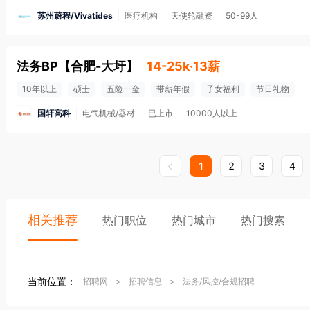
苏州蔚程/Vivatides
医疗机构
天使轮融资
50-99人
法务BP
【
合肥-大圩
】
14-25k·13薪
10年以上
硕士
五险一金
带薪年假
子女福利
节日礼物
国轩高科
电气机械/器材
已上市
10000人以上
1
2
3
4
相关推荐
热门职位
热门城市
热门搜索
当前位置：
招聘网
>
招聘信息
>
法务/风控/合规招聘