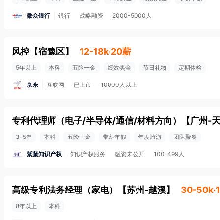
微众银行
银行
战略融资
2000-5000人
风控
【
宿豫区
】
12-18k·20薪
5年以上
本科
五险一金
绩效奖金
节日礼物
定期体检
京东
互联网
已上市
10000人以上
专利代理师（电子/半导体/通信/材料方向）
【
广州-
3-5年
本科
五险一金
带薪年假
年度旅游
团队聚餐
紫藤知识产权
知识产权服务
融资未公开
100-499人
高级专利法务经理（家电）
【
苏州-越溪
】
30-50k·
8年以上
本科