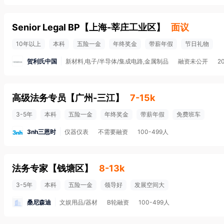
Senior Legal BP
【
上海-莘庄工业区
】
面议
10年以上
本科
五险一金
年终奖金
带薪年假
节日礼物
贺利氏中国
新材料,电子/半导体/集成电路,金属制品
融资未公开
2
高级法务专员
【
广州-三江
】
7-15k
3-5年
本科
五险一金
年终奖金
带薪年假
免费班车
3nh三恩时
仪器仪表
不需要融资
100-499人
法务专家
【
钱塘区
】
8-13k
3-5年
本科
五险一金
领导好
发展空间大
桑尼森迪
文娱用品/器材
B轮融资
100-499人