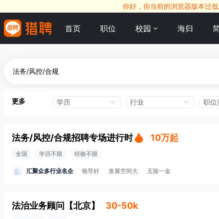
你好，你当前的浏览器版本过低，
首页
职位
校园
海归
更多
学历
行业
职位
法务/风控/合规招聘专场进行时
10万起
全国
学历不限
经验不限
汇聚众多行业名企
领导好
发展空间大
五险一金
法治业务顾问
【
北京
】
30-50k