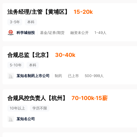
法务经理/主管
【
黄埔区
】
15-20k
3-5年
本科
科学城创投
基金/证券/期货
融资未公开
1-49人
合规总监
【
北京
】
30-40k
5-10年
本科
某知名制药上市公司
制药
已上市
500-999人
合规风控负责人
【
杭州
】
70-100k·15薪
10年以上
学历不限
某知名公司