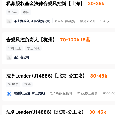
私募股权基金法律合规风控岗
【
上海
】
20-25k
3-5年
本科
某上海基金/证券/期货公司
基金/证券/期货
融资未公开
1-49人
合规风控负责人
【
杭州
】
70-100k·15薪
10年以上
学历不限
某知名公司
法务Leader (J14886)
【
北京-公主坟
】
30-45k
5-10年
本科
慧策|旺店通(掌上先机)
电子商务,互联网
D轮及以上融资
2000-5
法务Leader(J14886)
【
北京-公主坟
】
30-45k