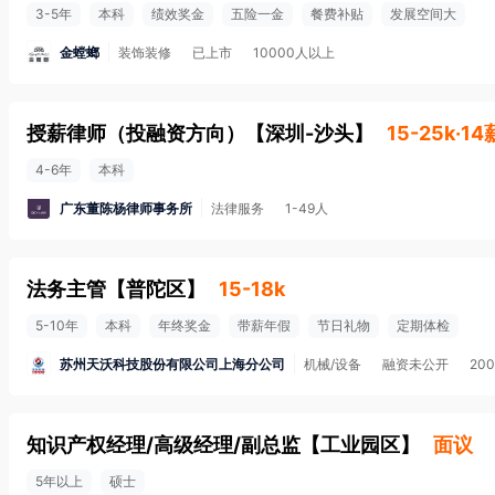
3-5年
本科
绩效奖金
五险一金
餐费补贴
发展空间大
金螳螂
装饰装修
已上市
10000人以上
授薪律师（投融资方向）
【
深圳-沙头
】
15-25k·14
4-6年
本科
广东董陈杨律师事务所
法律服务
1-49人
法务主管
【
普陀区
】
15-18k
5-10年
本科
年终奖金
带薪年假
节日礼物
定期体检
苏州天沃科技股份有限公司上海分公司
机械/设备
融资未公开
20
知识产权经理/高级经理/副总监
【
工业园区
】
面议
5年以上
硕士