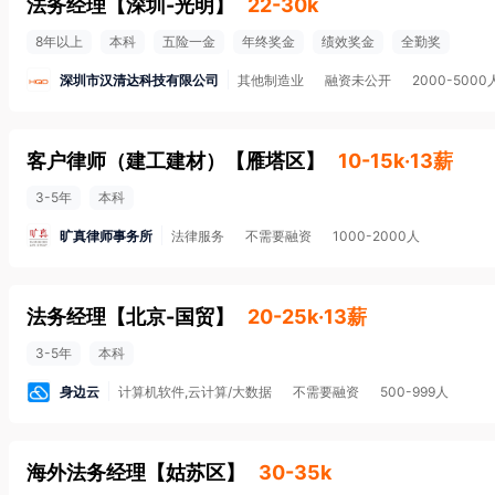
法务经理
【
深圳-光明
】
22-30k
8年以上
本科
五险一金
年终奖金
绩效奖金
全勤奖
深圳市汉清达科技有限公司
其他制造业
融资未公开
2000-5000
客户律师（建工建材）
【
雁塔区
】
10-15k·13薪
3-5年
本科
旷真律师事务所
法律服务
不需要融资
1000-2000人
法务经理
【
北京-国贸
】
20-25k·13薪
3-5年
本科
身边云
计算机软件,云计算/大数据
不需要融资
500-999人
海外法务经理
【
姑苏区
】
30-35k