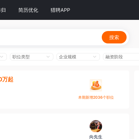
海归
简历优化
猎聘APP
搜索
职位类型
企业规模
融资阶段
10万起
本期新增2036个职位
向先生