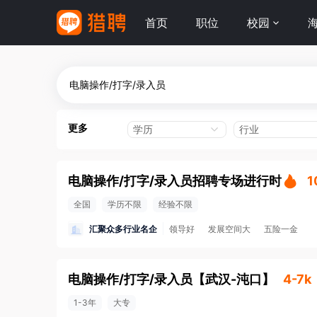
首页
职位
校园
更多
学历
行业
电脑操作/打字/录入员招聘专场进行时
全国
学历不限
经验不限
汇聚众多行业名企
领导好
发展空间大
五险一金
电脑操作/打字/录入员
【
武汉-沌口
】
4-7k
1-3年
大专