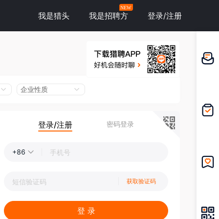
NEW
我是猎头
我是招聘方
登录/注册
邀请应
聘
企业性质
登录/注册
密码登录
我的投
递
+86
我的收
获取验证码
藏
登 录