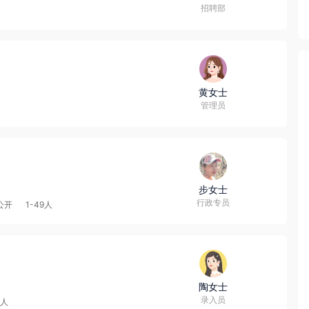
招聘部
黄女士
管理员
步女士
行政专员
公开
1-49人
陶女士
录入员
9人