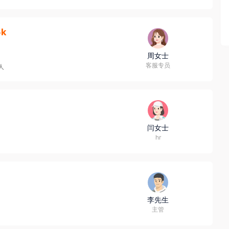
5k
周女士
客服专员
9人
闫女士
hr
李先生
主管