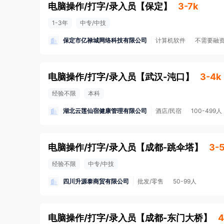
电脑操作/打字/录入员
【
保定
】
3-7k
1-3年
中专/中技
保定市亿禄城网络科技有限公司
计算机软件
不需要融
电脑操作/打字/录入员
【
武汉-沌口
】
3-4k
经验不限
本科
湖北云莲仙宿健康管理有限公司
酒店/民宿
100-499人
电脑操作/打字/录入员
【
成都-跳伞塔
】
3-
经验不限
中专/中技
四川升源泰商贸有限公司
批发/零售
50-99人
电脑操作/打字/录入员
【
成都-东门大桥
】
4