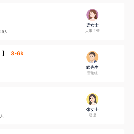
梁女士
人事主管
-49人
】
3-6k
武先生
营销组
张女士
经理
9人