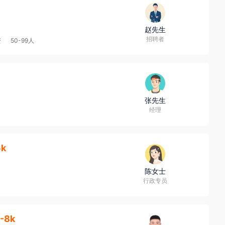
赵先生
招聘者
资
50-99人
张先生
经理
5k
陈女士
行政专员
-8k