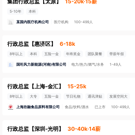
集团行政总监
【
太原
】
15-20k·15薪
5-10年
本科
某国内医疗机构公司
医疗机构
100-499人
行政总监
【
惠济区
】
6-18k
8年以上
本科
五险一金
年终奖金
团队聚餐
带薪年假
国珩风力新能源(河南)有限公司
电力/热力/燃气/水务
1-49人
行政总监
【
上海-金汇
】
15-25k
8年以上
大专
五险一金
节日礼物
通讯津贴
发展空间大
上海欣融食品原料有限公司
食品/饮料/酒水
已上市
100-499人
行政总监
【
深圳-光明
】
30-40k·14薪