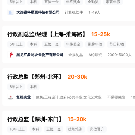
5年以上
本科
五险一金
年终奖金
全勤奖
带薪年假
大连锐科星联科技有限公司
计算机软件
1-49人
行政副总监/经理
【
上海-淮海路
】
15-25k
5年以上
本科
五险一金
年终奖金
带薪年假
节日礼物
黑龙江象屿农业物产有限公司
金属制品
A轮融资
2000-5000人
行政总监
【
郑州-北环
】
20-30k
8年以上
本科
复根实业
建筑/工程设计,政府/公共事业,文化艺术业
不需要融资
1
行政总监
【
深圳-东门
】
15-20k
10年以上
本科
五险一金
技能培训
岗位晋升