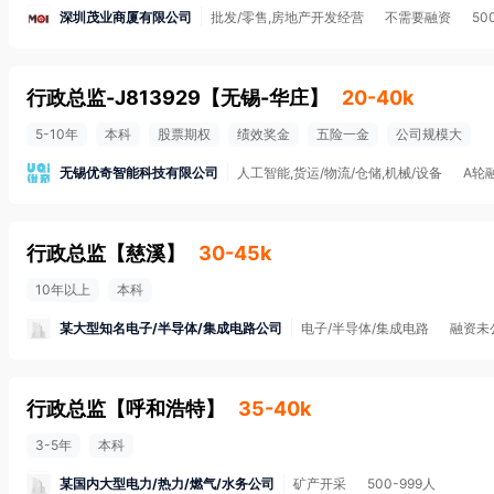
深圳茂业商厦有限公司
批发/零售,房地产开发经营
不需要融资
50
行政总监-J813929
【
无锡-华庄
】
20-40k
5-10年
本科
股票期权
绩效奖金
五险一金
公司规模大
无锡优奇智能科技有限公司
人工智能,货运/物流/仓储,机械/设备
A轮
行政总监
【
慈溪
】
30-45k
10年以上
本科
某大型知名电子/半导体/集成电路公司
电子/半导体/集成电路
融资未
行政总监
【
呼和浩特
】
35-40k
3-5年
本科
某国内大型电力/热力/燃气/水务公司
矿产开采
500-999人