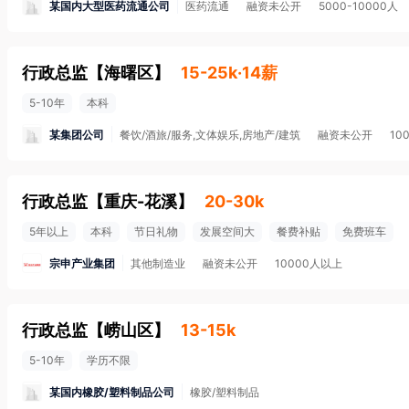
某国内大型医药流通公司
医药流通
融资未公开
5000-10000人
行政总监
【
海曙区
】
15-25k·14薪
5-10年
本科
某集团公司
餐饮/酒旅/服务,文体娱乐,房地产/建筑
融资未公开
10
行政总监
【
重庆-花溪
】
20-30k
5年以上
本科
节日礼物
发展空间大
餐费补贴
免费班车
宗申产业集团
其他制造业
融资未公开
10000人以上
行政总监
【
崂山区
】
13-15k
5-10年
学历不限
某国内橡胶/塑料制品公司
橡胶/塑料制品