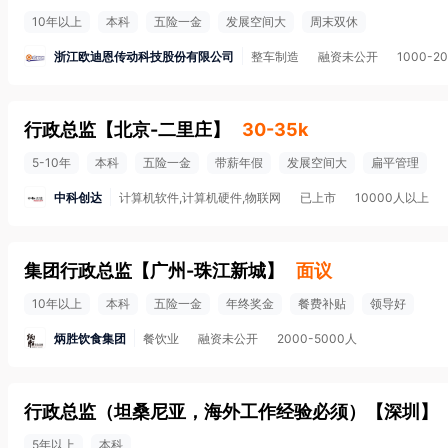
10年以上
本科
五险一金
发展空间大
周末双休
浙江欧迪恩传动科技股份有限公司
整车制造
融资未公开
1000-2
行政总监
【
北京-二里庄
】
30-35k
5-10年
本科
五险一金
带薪年假
发展空间大
扁平管理
中科创达
计算机软件,计算机硬件,物联网
已上市
10000人以上
集团行政总监
【
广州-珠江新城
】
面议
10年以上
本科
五险一金
年终奖金
餐费补贴
领导好
炳胜饮食集团
餐饮业
融资未公开
2000-5000人
行政总监（坦桑尼亚，海外工作经验必须）
【
深圳
】
5年以上
本科