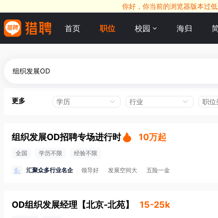
你好，你当前的浏览器版本过低，
首页
职位
校园
海归
更多
学历
行业
职位
组织发展OD招聘专场进行时
10万起
全国
学历不限
经验不限
汇聚众多行业名企
领导好
发展空间大
五险一金
OD组织发展经理
【
北京-北苑
】
15-25k