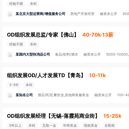
经验不限
本科
某北京大型运营商/增值服务公司
房地产开发经营
融资未公开
50
OD组织发展总监/专家
【
佛山
】
40-70k·13薪
经验不限
本科
某国内大型快消品公司
食品/饮料/酒水
融资未公开
5000-1000
组织发展OD/人才发展TD
【
青岛
】
10-11k
3-5年
本科
某知名公司
酒店/民宿,餐饮业,其他商务服务业
融资未公开
100-4
OD组织发展经理
【
无锡-落霞苑商业街
】
15-25k
5年以上
本科
五险一金
年终奖金
绩效奖金
全勤奖