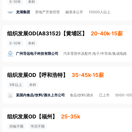
5-10年
本科
龙湖集团
房地产开发经营
融资未公开
10000人以上
组织发展OD(A83152)
【
黄埔区
】
20-40k·15薪
5-10年
本科
广州导远电子科技有限公司
汽车零部件及配件,电子/半导体/集成电路
组织发展OD
【
呼和浩特
】
35-45k·15薪
5年以上
本科
某国内食品/饮料/酒水上市公司
食品/饮料/酒水
已上市
5000-10
组织发展OD
【
福州
】
25-35k
经验不限
学历不限