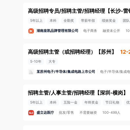
高级招聘专员/招聘主管/招聘经理
【
长沙-雷
5年以上
本科
全勤奖
带薪年假
绩效奖金
团队
湖南皇凯品牌管理有限公司
电子商务
融资未公开
1
高级招聘主管（或招聘经理）
【
苏州
】
12-
5-10年
大专
某苏州电子/半导体/集成电路上市公司
电子/半导体/集成电
招聘主管/人事主管/招聘经理
【
深圳-横岗
】
5年以上
本科
五险一金
年终奖金
节日礼物
优
盛立达医疗
批发/零售
不需要融资
100-499人