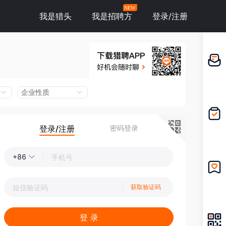
NEW
我是猎头
我是招聘方
登录/注册
邀请应
聘
企业性质
登录/注册
密码登录
我的投
递
+86
我的收
获取验证码
藏
登 录