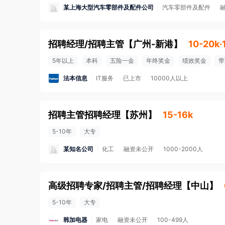
某上海大型汽车零部件及配件公司
汽车零部件及配件
招聘经理/招聘主管
【
广州-新港
】
10-20k
5年以上
本科
五险一金
年终奖金
绩效奖金
带
法本信息
IT服务
已上市
10000人以上
招聘主管招聘经理
【
苏州
】
15-16k
5-10年
大专
某知名公司
化工
融资未公开
1000-2000人
高级招聘专家/招聘主管/招聘经理
【
中山
】
5-10年
大专
韩加电器
家电
融资未公开
100-499人