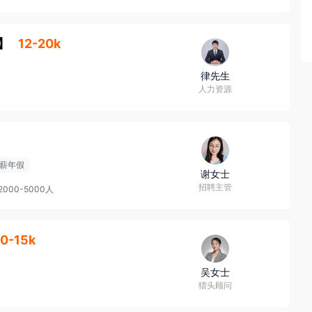
】
12-20k
律先生
人力资源
薪年假
谢女士
招聘主管
2000-5000人
10-15k
吴女士
猎头顾问