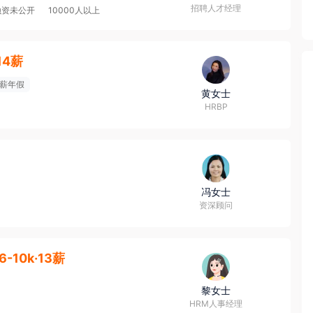
招聘人才经理
融资未公开
10000人以上
·14薪
薪年假
黄女士
HRBP
冯女士
资深顾问
6-10k·13薪
黎女士
HRM人事经理