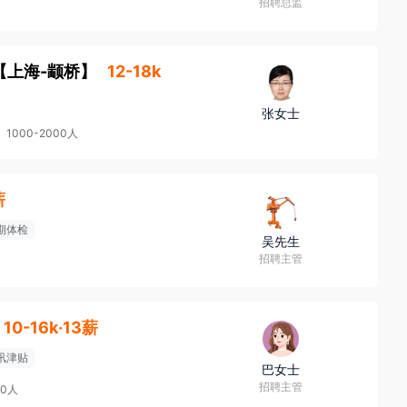
招聘总监
【
上海-颛桥
】
12-18k
张女士
1000-2000人
薪
期体检
吴先生
招聘主管
10-16k·13薪
讯津贴
巴女士
招聘主管
00人