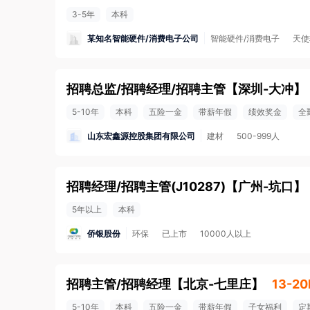
3-5年
本科
某知名智能硬件/消费电子公司
智能硬件/消费电子
天使
招聘总监/招聘经理/招聘主管
【
深圳-大冲
】
5-10年
本科
五险一金
带薪年假
绩效奖金
全
山东宏鑫源控股集团有限公司
建材
500-999人
招聘经理/招聘主管(J10287)
【
广州-坑口
】
5年以上
本科
侨银股份
环保
已上市
10000人以上
招聘主管/招聘经理
【
北京-七里庄
】
13-20
5-10年
本科
五险一金
带薪年假
子女福利
定