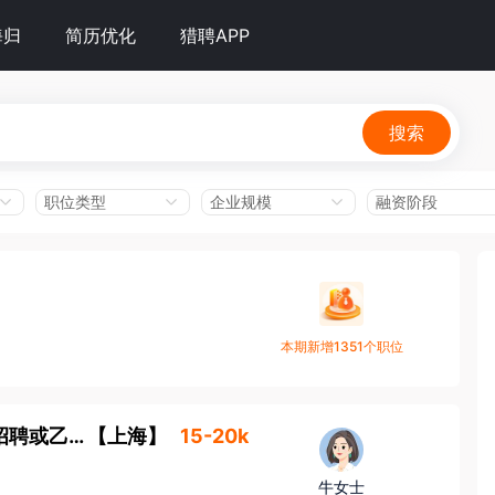
海归
简历优化
猎聘APP
搜索
职位类型
企业规模
融资阶段
本期新增1351个职位
奥托立夫 急需招聘/招聘主管/招聘经理【纯招聘或乙方招聘猎头优先】
【
上海
】
15-20k
牛女士