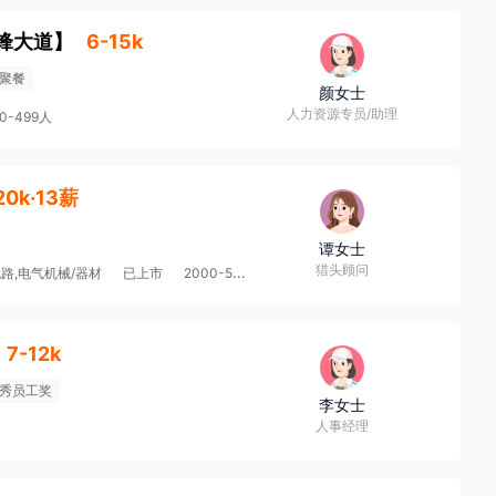
锋大道
】
6-15k
聚餐
颜女士
人力资源专员/助理
00-499人
20k·13薪
谭女士
猎头顾问
路,电气机械/器材
已上市
2000-5000人
7-12k
秀员工奖
李女士
人事经理