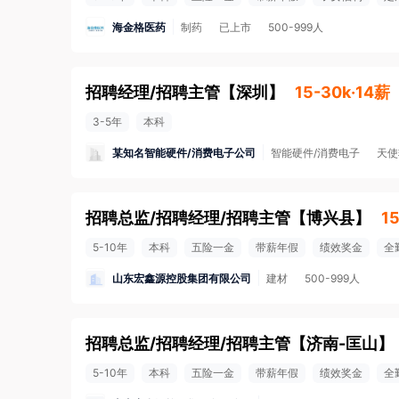
海金格医药
制药
已上市
500-999人
招聘经理/招聘主管
【
深圳
】
15-30k·14薪
3-5年
本科
某知名智能硬件/消费电子公司
智能硬件/消费电子
天使
招聘总监/招聘经理/招聘主管
【
博兴县
】
1
5-10年
本科
五险一金
带薪年假
绩效奖金
全
山东宏鑫源控股集团有限公司
建材
500-999人
招聘总监/招聘经理/招聘主管
【
济南-匡山
】
5-10年
本科
五险一金
带薪年假
绩效奖金
全