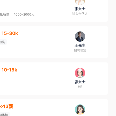
张女士
猎头合伙人
轮融资
1000-2000人
15-30k
勤奖
王先生
招聘总监
10-15k
廖女士
HR
k·13薪
期体检