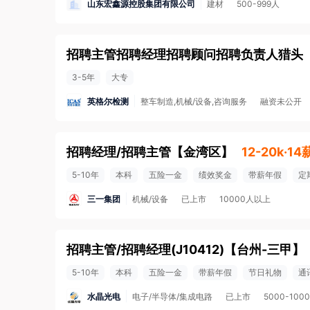
山东宏鑫源控股集团有限公司
建材
500-999人
招聘主管招聘经理招聘顾问招聘负责人猎头
3-5年
大专
英格尔检测
整车制造,机械/设备,咨询服务
融资未公开
招聘经理/招聘主管
【
金湾区
】
12-20k·14
5-10年
本科
五险一金
绩效奖金
带薪年假
定
三一集团
机械/设备
已上市
10000人以上
招聘主管/招聘经理(J10412)
【
台州-三甲
】
5-10年
本科
五险一金
带薪年假
节日礼物
通
水晶光电
电子/半导体/集成电路
已上市
5000-100