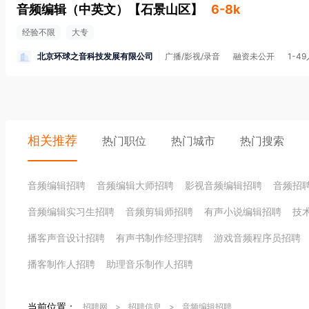
音频编辑（中英文）
【
石景山区
】
6-8k
经验不限
大专
北京环球之音科技发展有限公司
广播/影视/录音
融资未公开
1-4
相关推荐
热门职位
热门城市
热门搜索
音频编辑招聘
音频编辑大师招聘
影视音频编辑招聘
音频招
音频编辑实习生招聘
音频剪辑师招聘
有声小说编辑招聘
技
播客声音设计招聘
有声书制作经理招聘
游戏音频程序员招聘
播客制作人招聘
助理音乐制作人招聘
当前位置：
招聘网
>
招聘信息
>
音频编辑招聘