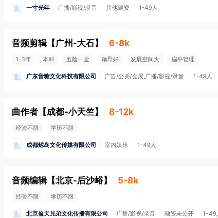
一寸光年
广播/影视/录音
其他融资
1-49人
音频剪辑
【
广州-大石
】
6-8k
1-3年
本科
五险一金
领导好
发展空间大
扁平管理
广东音糖文化科技有限公司
广告/公关/会展,广播/影视/录音
1-49人
曲作者
【
成都-小天竺
】
8-12k
经验不限
学历不限
成都鲸岛文化传媒有限公司
室内娱乐
1-49人
音频编辑
【
北京-后沙峪
】
5-8k
经验不限
学历不限
北京盈天兄弟文化传播有限公司
广播/影视/录音
融资未公开
1-4