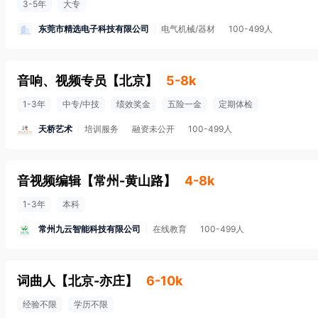
3-5年
大专
东莞市精选电子科技有限公司
电气机械/器材
100-499人
音响、视频专员
【
北京
】
5-8k
1-3年
中专/中技
绩效奖金
五险一金
定期体检
天桥艺术
培训服务
融资未公开
100-499人
音视频编辑
【
常州-黄山路
】
4-8k
1-3年
本科
常州九云智能科技有限公司
在线教育
100-499人
词曲人
【
北京-亦庄
】
6-10k
经验不限
学历不限