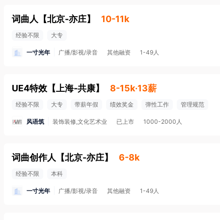
词曲人
【
北京-亦庄
】
10-11k
经验不限
大专
一寸光年
广播/影视/录音
其他融资
1-49人
UE4特效
【
上海-共康
】
8-15k·13薪
经验不限
大专
带薪年假
绩效奖金
弹性工作
管理规范
风语筑
装饰装修,文化艺术业
已上市
1000-2000人
词曲创作人
【
北京-亦庄
】
6-8k
经验不限
本科
一寸光年
广播/影视/录音
其他融资
1-49人