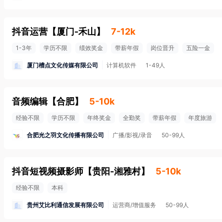
抖音运营
【
厦门-禾山
】
7-12k
1-3年
学历不限
绩效奖金
带薪年假
岗位晋升
五险一金
厦门槽点文化传媒有限公司
计算机软件
1-49人
音频编辑
【
合肥
】
5-10k
经验不限
学历不限
年终奖金
全勤奖
带薪年假
年度旅游
合肥光之羽文化传播有限公司
广播/影视/录音
50-99人
抖音短视频摄影师
【
贵阳-湘雅村
】
5-10k
经验不限
本科
贵州艾比利通信发展有限公司
运营商/增值服务
50-99人