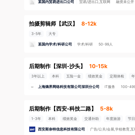
某国内贸易进出口公司
贸易/进出口,互联网
融资未公开
拍摄剪辑师
【
武汉
】
8-12k
3-5年
大专
某国内学术/科研公司
学术/科研
50-99人
后期制作
【
深圳-沙头
】
10-15k
3年以上
本科
五险一金
绩效奖金
定期体检
年
上海熵界网络科技有限公司深圳分公司
IT服务
100-49
后期制作
【
西安-科技二路
】
5-8k
1-3年
本科
绩效奖金
交通补助
年度旅游
节日
西安斯奈特信息科技有限公司
广告/公关/会展,学校教育,