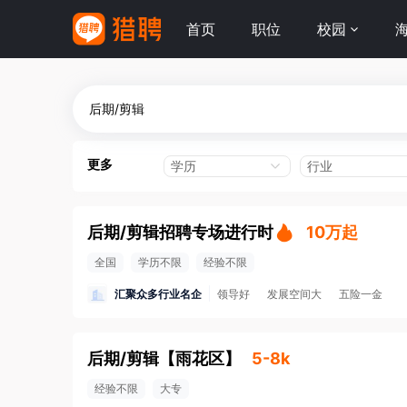
首页
职位
校园
更多
学历
行业
后期/剪辑招聘专场进行时
10万起
全国
学历不限
经验不限
汇聚众多行业名企
领导好
发展空间大
五险一金
后期/剪辑
【
雨花区
】
5-8k
经验不限
大专