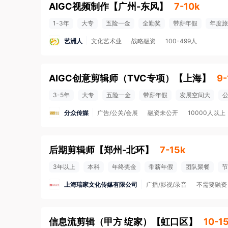
AIGC视频制作
【
广州-东风
】
7-10k
1-3年
大专
五险一金
全勤奖
带薪年假
年度旅
艺洲人
文化艺术业
战略融资
100-499人
AIGC创意剪辑师（TVC专项）
【
上海
】
9-
3-5年
大专
五险一金
带薪年假
发展空间大
分众传媒
广告/公关/会展
融资未公开
10000人以上
后期剪辑师
【
郑州-北环
】
7-15k
3年以上
本科
年终奖金
带薪年假
团队聚餐
节
上海瑞家文化传媒有限公司
广播/影视/录音
不需要融资
信息流剪辑（甲方 绽家）
【
虹口区
】
10-1