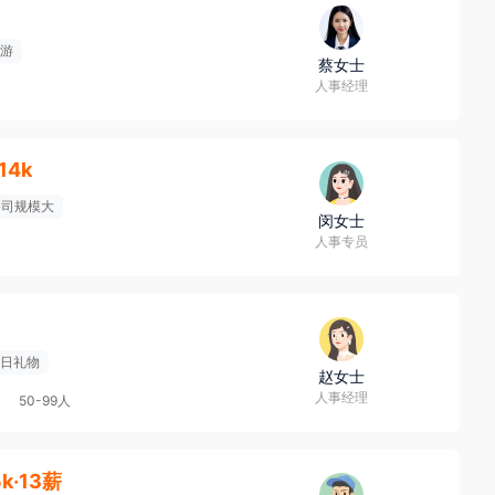
游
蔡女士
人事经理
14k
公司规模大
闵女士
人事专员
日礼物
赵女士
人事经理
50-99人
5k·13薪