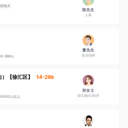
空间大
陈先生
人事
董先生
资深招聘
00-999人
向）
【
徐汇区
】
14-28k
孙女士
猎头顾问/助理
10000人以上