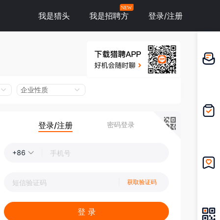
NEW
我是猎头
我是招聘方
登录/注册
邀请应
聘
企业性质
登录/注册
密码登录
我的投
递
+86
我的收
获取验证码
藏
登 录