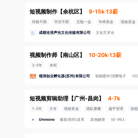
短视频制作
【
余杭区
】
9-15k·13薪
经验不限
学历不限
五险一金
年终奖金
绩效奖金
成都沧浪声光文化传媒有限公司
文化艺术业
视频制作师
【
南山区
】
10-20k·13薪
3-5年
本科
领润创业孵化器(苏州)有限公司
智能硬件/消费电子
10
短视频剪辑助理
【
广州-昌岗
】
4-7k
1-3年
大专
绩效奖金
团队聚餐
扁平管理
技能
Unvesno
服装/纺织/皮革
其他融资
50-99人