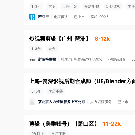
1-3年
大专
五险一金
带薪年假
定期体检
发展
若羽臣
电子商务
已上市
500-999人
短视频剪辑
【
广州-琶洲
】
8-12k
1-3年
大专
斯伯特生物
批发/零售,食品/饮料/酒水
不需要融资
5
上海-资深影视后期合成师（UE/Blender方
3-5年
学历不限
某北京人力资源服务上市公司
人力资源服务
已上市
剪辑（美垂账号）
【
萧山区
】
11-22k
2年以上
学历不限