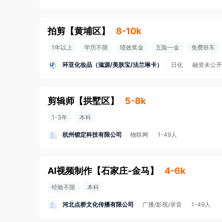
拍剪
【
黄埔区
】
8-10k
1年以上
学历不限
绩效奖金
五险一金
免费班车
环亚化妆品（滋源/美肤宝/法兰琳卡）
日化
融资未公开
剪辑师
【
拱墅区
】
5-8k
1-3年
本科
杭州锁定科技有限公司
物联网
1-49人
AI视频制作
【
石家庄-金马
】
4-6k
经验不限
本科
河北点桥文化传播有限公司
广播/影视/录音
1-49人