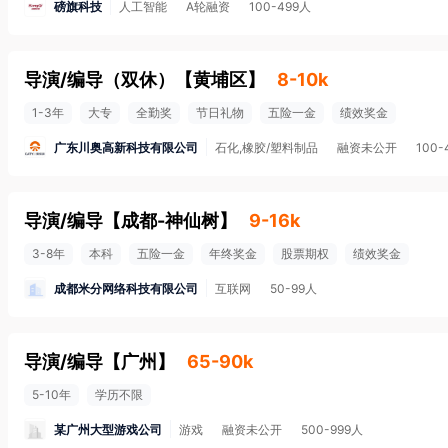
磅旗科技
人工智能
A轮融资
100-499人
导演/编导（双休）
【
黄埔区
】
8-10k
1-3年
大专
全勤奖
节日礼物
五险一金
绩效奖金
广东川奥高新科技有限公司
石化,橡胶/塑料制品
融资未公开
100-
导演/编导
【
成都-神仙树
】
9-16k
3-8年
本科
五险一金
年终奖金
股票期权
绩效奖金
成都米分网络科技有限公司
互联网
50-99人
导演/编导
【
广州
】
65-90k
5-10年
学历不限
某广州大型游戏公司
游戏
融资未公开
500-999人