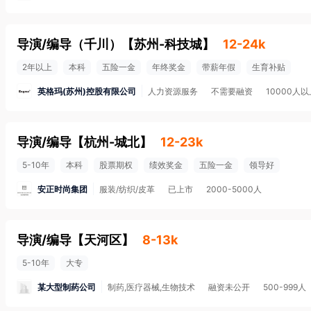
导演/编导（千川）
【
苏州-科技城
】
12-24k
2年以上
本科
五险一金
年终奖金
带薪年假
生育补贴
英格玛(苏州)控股有限公司
人力资源服务
不需要融资
10000人以
导演/编导
【
杭州-城北
】
12-23k
5-10年
本科
股票期权
绩效奖金
五险一金
领导好
安正时尚集团
服装/纺织/皮革
已上市
2000-5000人
导演/编导
【
天河区
】
8-13k
5-10年
大专
某大型制药公司
制药,医疗器械,生物技术
融资未公开
500-999人