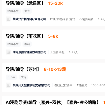
导演/编导
【
武昌区
】
15-20k
经验不限
大专
某武汉广播/影视/录音公司
广播/影视/录音,游戏
不需要融资
1-4
导演/编导
【
雨花区
】
5-8k
经验不限
本科
湖南辰控智能科技有限公司
工业自动化
1-49人
导演/编导
【
苏州
】
8-10k·13薪
3-5年
大专
某苏州大型在线社交/媒体公司
在线社交/媒体
A轮融资
1000-20
AI漫剧导演/编导（嘉兴+双休）
【
嘉兴-凌公塘路
】