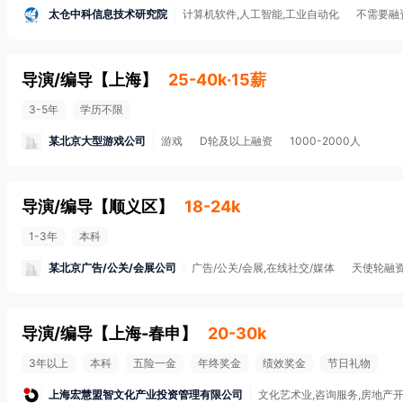
太仓中科信息技术研究院
计算机软件,人工智能,工业自动化
不需要融
导演/编导
【
上海
】
25-40k·15薪
3-5年
学历不限
某北京大型游戏公司
游戏
D轮及以上融资
1000-2000人
导演/编导
【
顺义区
】
18-24k
1-3年
本科
某北京广告/公关/会展公司
广告/公关/会展,在线社交/媒体
天使轮融
导演/编导
【
上海-春申
】
20-30k
3年以上
本科
五险一金
年终奖金
绩效奖金
节日礼物
上海宏慧盟智文化产业投资管理有限公司
文化艺术业,咨询服务,房地产