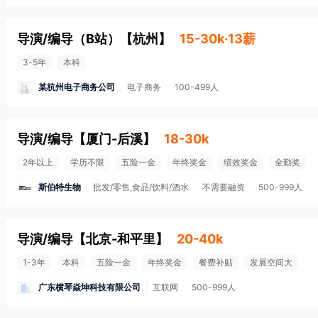
导演/编导（B站）
【
杭州
】
15-30k·13薪
3-5年
本科
某杭州电子商务公司
电子商务
100-499人
导演/编导
【
厦门-后溪
】
18-30k
2年以上
学历不限
五险一金
年终奖金
绩效奖金
全勤奖
斯伯特生物
批发/零售,食品/饮料/酒水
不需要融资
500-999人
导演/编导
【
北京-和平里
】
20-40k
1-3年
本科
五险一金
年终奖金
餐费补贴
发展空间大
广东横琴焱坤科技有限公司
互联网
500-999人