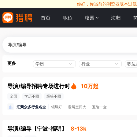
你好，你当前的浏览器版本过低，
首页
职位
校园
海归
更多
学历
行业
职位
导演/编导招聘专场进行时
10万起
全国
学历不限
经验不限
汇聚众多行业名企
领导好
发展空间大
五险一金
导演/编导
【
宁波-福明
】
8-13k