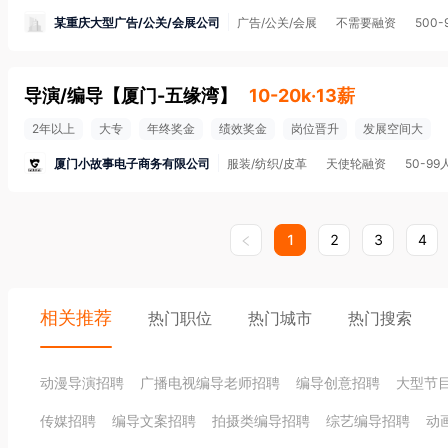
某重庆大型广告/公关/会展公司
广告/公关/会展
不需要融资
500-
导演/编导
【
厦门-五缘湾
】
10-20k·13薪
2年以上
大专
年终奖金
绩效奖金
岗位晋升
发展空间大
厦门小故事电子商务有限公司
服装/纺织/皮革
天使轮融资
50-99
1
2
3
4
相关推荐
热门职位
热门城市
热门搜索
动漫导演招聘
广播电视编导老师招聘
编导创意招聘
大型节
传媒招聘
编导文案招聘
拍摄类编导招聘
综艺编导招聘
动