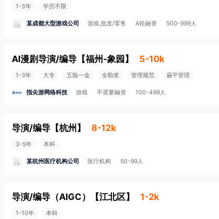
1-3年
学历不限
某成都大型游戏公司
游戏,批发/零售
A轮融资
500-999人
AI漫剧导演/编导
【
福州-象园
】
5-10k
1-3年
大专
五险一金
全勤奖
管理规范
扁平管理
指尖游网络科技
游戏
不需要融资
100-499人
导演/编导
【
杭州
】
8-12k
3-5年
本科
某杭州医疗机构公司
医疗机构
50-99人
导演/编导（AIGC）
【
江北区
】
1-2k
1-10年
本科