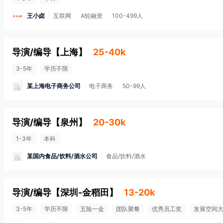
王小卤
互联网
A轮融资
100-499人
导演/编导
【
上海
】
25-40k
3-5年
学历不限
某上海电子商务公司
电子商务
50-99人
导演/编导
【
泉州
】
20-30k
1-3年
本科
某国内食品/饮料/酒水公司
食品/饮料/酒水
导演/编导
【
深圳-金稻田
】
13-20k
3-5年
学历不限
五险一金
团队聚餐
优秀员工奖
发展空间