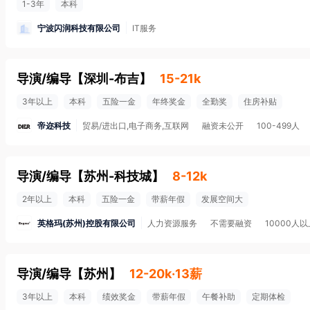
1-3年
本科
宁波闪润科技有限公司
IT服务
导演/编导
【
深圳-布吉
】
15-21k
3年以上
本科
五险一金
年终奖金
全勤奖
住房补贴
帝迩科技
贸易/进出口,电子商务,互联网
融资未公开
100-499人
导演/编导
【
苏州-科技城
】
8-12k
2年以上
本科
五险一金
带薪年假
发展空间大
英格玛(苏州)控股有限公司
人力资源服务
不需要融资
10000人以
导演/编导
【
苏州
】
12-20k·13薪
3年以上
本科
绩效奖金
带薪年假
午餐补助
定期体检