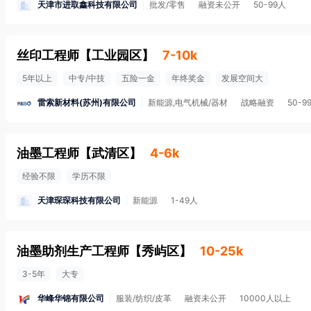
天津市进取鑫科技有限公司
批发/零售
融资未公开
50-99人
丝印工程师
【
工业园区
】
7-10k
5年以上
中专/中技
五险一金
年终奖金
发展空间大
雷索新材料(苏州)有限公司
新能源,电气机械/器材
战略融资
50-9
油墨工程师
【
武清区
】
4-6k
经验不限
学历不限
天津琛琛科技有限公司
新能源
1-49人
油墨助剂生产工程师
【
秀屿区
】
10-25k
3-5年
大专
华峰华锦有限公司
服装/纺织/皮革
融资未公开
10000人以上