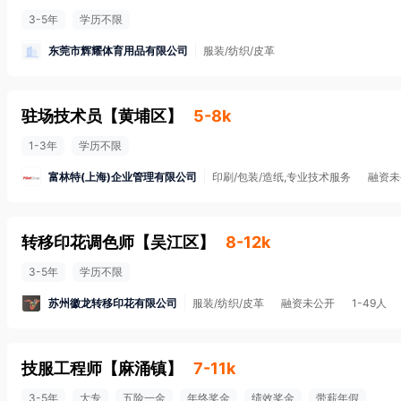
3-5年
学历不限
东莞市辉耀体育用品有限公司
服装/纺织/皮革
驻场技术员
【
黄埔区
】
5-8k
1-3年
学历不限
富林特(上海)企业管理有限公司
印刷/包装/造纸,专业技术服务
融资未
转移印花调色师
【
吴江区
】
8-12k
3-5年
学历不限
苏州徽龙转移印花有限公司
服装/纺织/皮革
融资未公开
1-49人
技服工程师
【
麻涌镇
】
7-11k
3-5年
大专
五险一金
年终奖金
绩效奖金
带薪年假