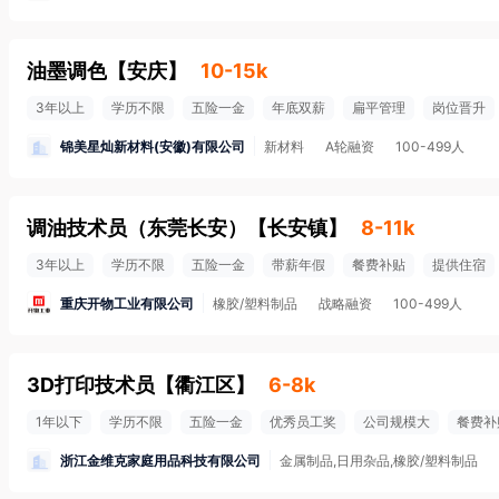
油墨调色
【
安庆
】
10-15k
3年以上
学历不限
五险一金
年底双薪
扁平管理
岗位晋升
锦美星灿新材料(安徽)有限公司
新材料
A轮融资
100-499人
调油技术员（东莞长安）
【
长安镇
】
8-11k
3年以上
学历不限
五险一金
带薪年假
餐费补贴
提供住宿
重庆开物工业有限公司
橡胶/塑料制品
战略融资
100-499人
3D打印技术员
【
衢江区
】
6-8k
1年以下
学历不限
五险一金
优秀员工奖
公司规模大
餐费补
浙江金维克家庭用品科技有限公司
金属制品,日用杂品,橡胶/塑料制品