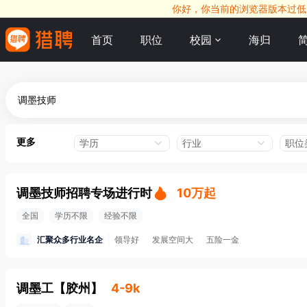
你好，你当前的浏览器版本过低，
首页
职位
校园
海归
更多
学历
行业
职位
调墨技师招聘专场进行时
10万起
全国
学历不限
经验不限
汇聚众多行业名企
领导好
发展空间大
五险一金
调墨工
【
胶州
】
4-9k