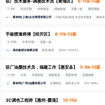
驻厂技术服务-调墨技术员
【
黄埔区
】
6-10k·13薪
1-3年
学历不限
年终奖金
绩效奖金
五险一金
通讯津贴
富林特(上海)企业管理有限公司
印刷/包装/造纸,专业技术服务
融资未
手板喷漆师傅
【
经开区
】
8-11k·13薪
5-10年
中专/中技
五险一金
美的集团冰箱事业部
家具/家居
5000-10000人
驻厂油墨技术员，福建工作
【
惠安县
】
5-8k·13薪
1-3年
大专
年底双薪
绩效奖金
带薪年假
定期体检
富林特(广州)油墨有限公司
金属制品
融资未公开
100-499人
3C调色工程师
【
惠州-霞涌
】
10-15k