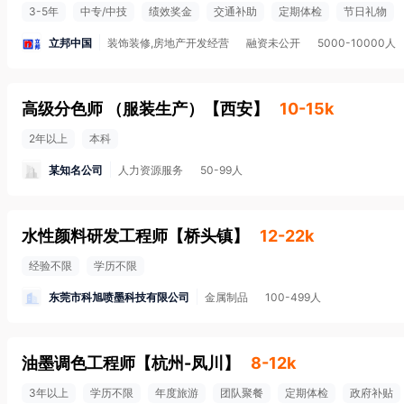
3-5年
中专/中技
绩效奖金
交通补助
定期体检
节日礼物
立邦中国
装饰装修,房地产开发经营
融资未公开
5000-10000人
高级分色师 （服装生产）
【
西安
】
10-15k
2年以上
本科
某知名公司
人力资源服务
50-99人
水性颜料研发工程师
【
桥头镇
】
12-22k
经验不限
学历不限
东莞市科旭喷墨科技有限公司
金属制品
100-499人
油墨调色工程师
【
杭州-凤川
】
8-12k
3年以上
学历不限
年度旅游
团队聚餐
定期体检
政府补贴