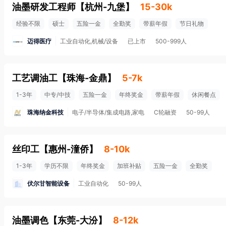
油墨研发工程师
【
杭州-九堡
】
15-30k
经验不限
硕士
五险一金
全勤奖
带薪年假
节日礼物
迈得医疗
工业自动化,机械/设备
已上市
500-999人
工艺调油工
【
珠海-金鼎
】
5-7k
1-3年
中专/中技
五险一金
年终奖金
带薪年假
休闲餐点
珠海纳金科技
电子/半导体/集成电路,家电
C轮融资
50-99人
丝印工
【
惠州-潼侨
】
8-10k
1-3年
学历不限
年终奖金
加班补贴
五险一金
全勤奖
伏尔甘智能设备
工业自动化
50-99人
油墨调色
【
东莞-大汾
】
8-12k