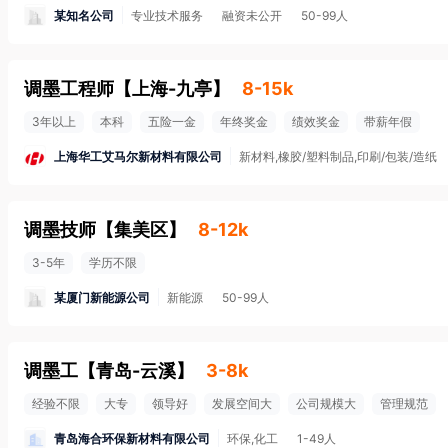
某知名公司
专业技术服务
融资未公开
50-99人
调墨工程师
【
上海-九亭
】
8-15k
3年以上
本科
五险一金
年终奖金
绩效奖金
带薪年假
上海华工艾马尔新材料有限公司
新材料,橡胶/塑料制品,印刷/包装/造纸
调墨技师
【
集美区
】
8-12k
3-5年
学历不限
某厦门新能源公司
新能源
50-99人
调墨工
【
青岛-云溪
】
3-8k
经验不限
大专
领导好
发展空间大
公司规模大
管理规范
青岛海合环保新材料有限公司
环保,化工
1-49人