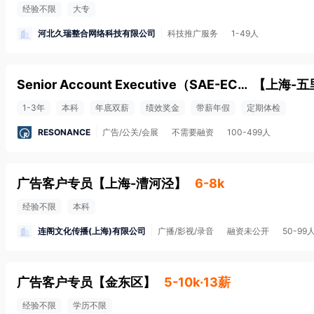
经验不限
大专
河北久瑞整合网络科技有限公司
科技推广服务
1-49人
Senior Account Executive（SAE-EC）广告客户专员
【
上海-五
1-3年
本科
年底双薪
绩效奖金
带薪年假
定期体检
RESONANCE
广告/公关/会展
不需要融资
100-499人
广告客户专员
【
上海-漕河泾
】
6-8k
经验不限
本科
连阁文化传播(上海)有限公司
广播/影视/录音
融资未公开
50-99
广告客户专员
【
金东区
】
5-10k·13薪
经验不限
学历不限