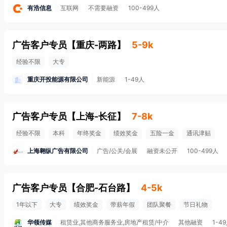
有浩信息
互联网
不需要融资
100-499人
广告客户专员
【
重庆-两路
】
5-9k
经验不限
大专
重庆开投能源有限公司
新能源
1-49人
广告客户专员
【
上海-长征
】
7-8k
经验不限
本科
年终奖金
绩效奖金
五险一金
通讯津贴
上海翱纵广告有限公司
广告/公关/会展
融资未公开
100-499人
广告客户专员
【
合肥-石台路
】
4-5k
1年以下
大专
绩效奖金
带薪年假
团队聚餐
节日礼物
华领传媒
租赁业,其他商务服务业,房地产租赁/中介
其他融资
1-4