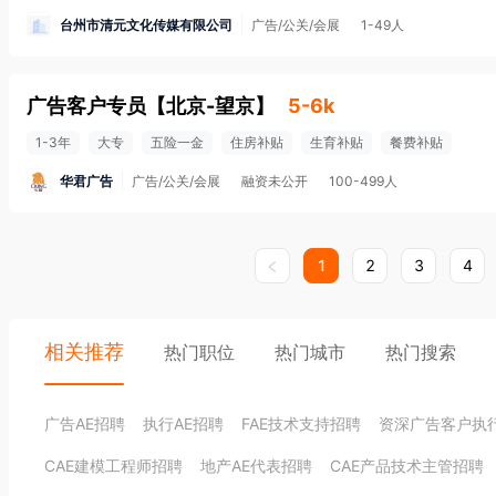
台州市清元文化传媒有限公司
广告/公关/会展
1-49人
广告客户专员
【
北京-望京
】
5-6k
1-3年
大专
五险一金
住房补贴
生育补贴
餐费补贴
华君广告
广告/公关/会展
融资未公开
100-499人
1
2
3
4
相关推荐
热门职位
热门城市
热门搜索
广告AE招聘
执行AE招聘
FAE技术支持招聘
资深广告客户执
CAE建模工程师招聘
地产AE代表招聘
CAE产品技术主管招聘