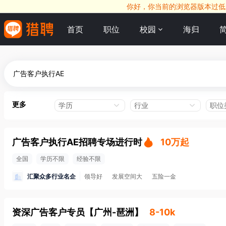
你好，你当前的浏览器版本过低，
首页
职位
校园
海归
更多
学历
行业
职位
广告客户执行AE招聘专场进行时
10万起
全国
学历不限
经验不限
汇聚众多行业名企
领导好
发展空间大
五险一金
资深广告客户专员
【
广州-琶洲
】
8-10k