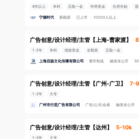
8年以上
本科
五险一金
年终奖金
住房补贴
股
宁德时代
新能源
已上市
10000人以上
广告创意/设计经理/主管
【
上海-曹家渡
】
8
1-3年
本科
绩效奖金
全勤奖
五险一金
上海启扬文化传播有限公司
整车制造
融资未公开
5
广告创意/设计经理/主管
【
广州-广卫
】
7-
1-3年
大专
广州市行思广告有限公司
广告/公关/会展
融资未公开
广告创意/设计经理/主管
【
达州
】
5-10k
1-3年
大专