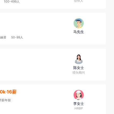
合伙人
100-499人
马先生
他融资
50-99人
陈女士
猎头顾问
0k·16薪
带薪年假
李女士
HRBP