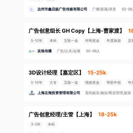
达州市鑫启扬广告传媒有限公司
广播/影视/录音
50-9
广告创意组长 GH Copy
【
上海-曹家渡
】
1
5-10年
本科
五险一金
年终奖金
年度旅游
定
亥格传播
广告/公关/会展
50-99人
3D设计经理
【
嘉定区
】
15-25k
5-10年
大专
五险一金
绩效奖金
带薪年假
年
上海左海投资管理有限公司
室内娱乐,物业/商业管理,旅游
广告创意经理/主管
【
上海
】
18-25k
3-5年
本科