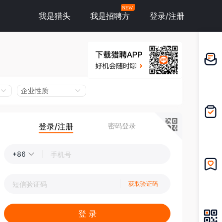
NEW
我是猎头
我是招聘方
登录/注册
邀请应
聘
企业性质
登录/注册
密码登录
我的投
递
+86
我的收
获取验证码
藏
登 录