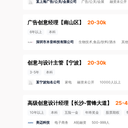
某上海广告/公关/会展公司
广告/公关/会展
融资未公开
广告创意经理
【
南山区
】
20-30k
6年以上
本科
深圳市木音科技有限公司
生物技术,食品/饮料/酒水
其
创意与设计主管
【
宁波
】
20-30k
3-5年
本科
某宁波知名公司
家电
融资未公开
10000人以上
高级创意设计经理
【
长沙-雷锋大道
】
25-4
10年以上
本科
五险一金
年终奖金
股票期权
美迈科技
电子商务
A轮融资
500-999人