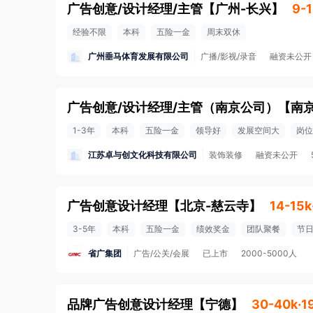
广告创意/设计经理/主管
【
广州-长兴
】
9-
经验不限
本科
五险一金
周末双休
广州垂马体育发展有限公司
广播/影视/录音
融资未公开
广告创意/设计经理/主管（南京公司）
【
南
1-3年
本科
五险一金
领导好
发展空间大
岗位
江苏卓与创文化科技有限公司
装饰装修
融资未公开
广告创意设计经理
【
北京-慈云寺
】
14-15
3-5年
本科
五险一金
绩效奖金
团队聚餐
节
省广集团
广告/公关/会展
已上市
2000-5000人
品牌广告创意设计经理
【
宁德
】
30-40k·1