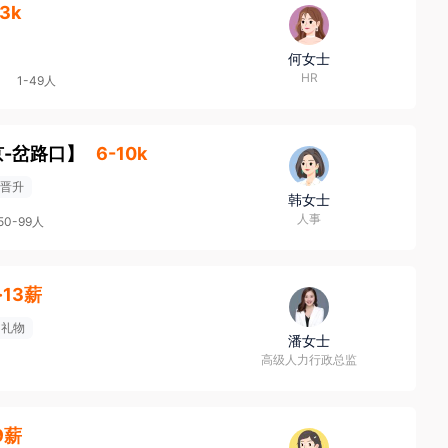
13k
何女士
HR
1-49人
京-岔路口
】
6-10k
晋升
韩女士
人事
50-99人
k·13薪
日礼物
潘女士
高级人力行政总监
9薪