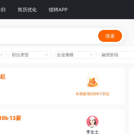
海归
简历优化
猎聘APP
搜索
职位类型
企业规模
融资阶段
万起
本期新增2205个职位
-18k·13薪
李女士