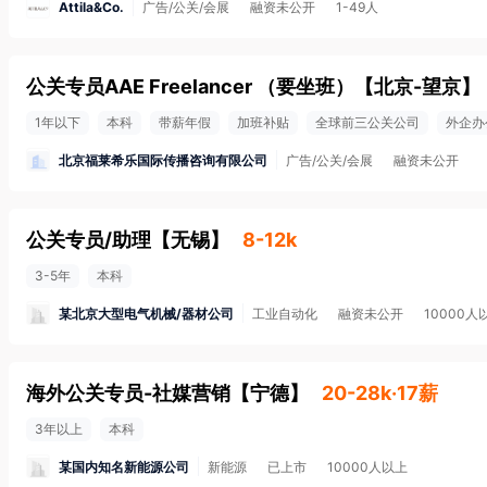
Attila&Co.
广告/公关/会展
融资未公开
1-49人
公关专员AAE Freelancer （要坐班）
【
北京-望京
】
1年以下
本科
带薪年假
加班补贴
全球前三公关公司
外企办
北京福莱希乐国际传播咨询有限公司
广告/公关/会展
融资未公开
公关专员/助理
【
无锡
】
8-12k
3-5年
本科
某北京大型电气机械/器材公司
工业自动化
融资未公开
10000人
海外公关专员-社媒营销
【
宁德
】
20-28k·17薪
3年以上
本科
某国内知名新能源公司
新能源
已上市
10000人以上