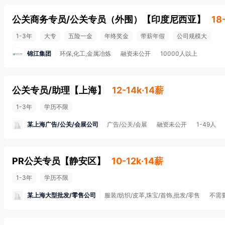
公关商务专员/公关专员（外围）
【
印度尼西亚
】
18
1-3年
大专
五险一金
年终奖金
带薪年假
公司规模大
锦江集团
环保,化工,金属冶炼
融资未公开
10000人以上
公关专员/助理
【
上海
】
12-14k·14薪
1-3年
学历不限
某上海广告/公关/会展公司
广告/公关/会展
融资未公开
1-49人
PR公关专员
【
静安区
】
10-12k·14薪
1-3年
学历不限
某上海大型批发/零售公司
服装/纺织/皮革,珠宝/首饰,批发/零售
不需