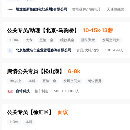
坦途创新智能科技(苏州)有限公司
智能硬件/消费电子
天使轮融资
公关专员/助理
【
北京-马驹桥
】
10-15k·13薪
1-3年
大专
五险一金
绩效奖金
团队聚餐
发展空间大
北京智慧名仁企业管理咨询有限公司
食品/饮料/酒水
100-499人
舆情公关专员
【
松山湖
】
6-8k
1年以上
本科
五险一金
发展空间大
岗位晋升
台铃科技
整车制造
5000-10000人
公关专员
【
徐汇区
】
面议
1-3年
本科