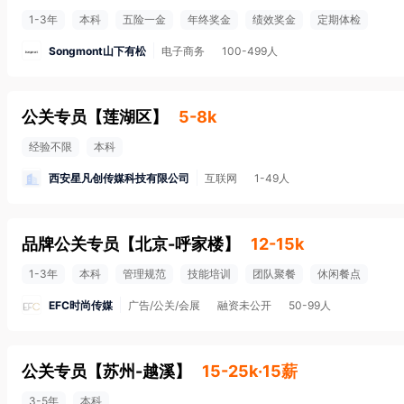
1-3年
本科
五险一金
年终奖金
绩效奖金
定期体检
Songmont山下有松
电子商务
100-499人
公关专员
【
莲湖区
】
5-8k
经验不限
本科
西安星凡创传媒科技有限公司
互联网
1-49人
品牌公关专员
【
北京-呼家楼
】
12-15k
1-3年
本科
管理规范
技能培训
团队聚餐
休闲餐点
EFC时尚传媒
广告/公关/会展
融资未公开
50-99人
公关专员
【
苏州-越溪
】
15-25k·15薪
3-5年
本科