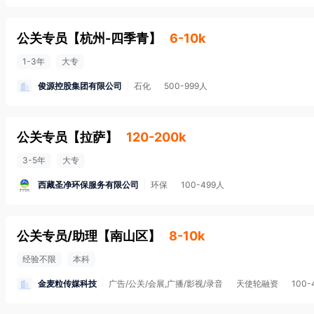
公关专员
【
杭州-四季青
】
6-10k
1-3年
大专
俊源控股集团有限公司
石化
500-999人
公关专员
【
拉萨
】
120-200k
3-5年
大专
西藏圣净环保服务有限公司
环保
100-499人
公关专员/助理
【
南山区
】
8-10k
经验不限
本科
金麦粒传媒科技
广告/公关/会展,广播/影视/录音
天使轮融资
100-