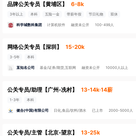
品牌公关专员
【
黄埔区
】
6-8k
3年以上
本科
五险一金
带薪年假
节日礼物
双休
科学城数科集团
计算机软件
融资未公开
100-499人
网络公关专员
【
深圳
】
15-20k
3-5年
本科
某知名公司
基金/证券/期货,互联网
融资未公开
10000人以上
公关专员/助理
【
广州-冼村
】
13-14k·14薪
1-3年
本科
健合(中国)有限公司
日化,食品/饮料/酒水
已上市
2000-5000人
公关专员/主管
【
北京-望京
】
13-25k