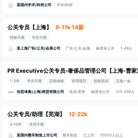
某国内学术/科研公司
学术/科研
公关专员
【
上海
】
9-11k·14薪
经验不限
学历不限
某上海广告/公关/会展公司
广告/公关/会展
融资未公开
1-49人
PR Executive公关专员-奢侈品管理公司
【
上海-曹家
1-3年
学历不限
定期体检
管理规范
技能培训
五险一金
传思译奥(上海)商贸有限公司
批发/零售
融资未公开
100-499人
公关专员/助理
【
芜湖
】
12-22k
5-10年
学历不限
某国内整车制造上市公司
整车制造
已上市
10000人以上