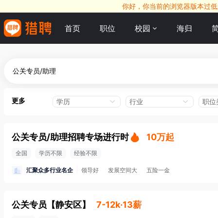
你好，你当前的浏览器版本过低，
首页
职位
校园
海归
更多
学历
行业
职位
公关专员/助理招聘专场进行时
10万起
全国
学历不限
经验不限
汇聚众多行业名企
领导好
发展空间大
五险一金
公关专员
【
静安区
】
7-12k·13薪