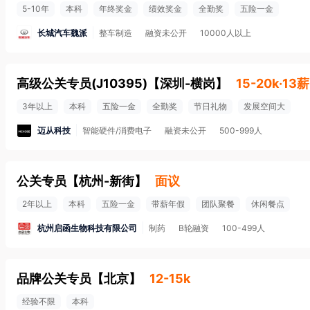
5-10年
本科
年终奖金
绩效奖金
全勤奖
五险一金
长城汽车魏派
整车制造
融资未公开
10000人以上
高级公关专员(J10395)
【
深圳-横岗
】
15-20k·13薪
3年以上
本科
五险一金
全勤奖
节日礼物
发展空间大
迈从科技
智能硬件/消费电子
融资未公开
500-999人
公关专员
【
杭州-新街
】
面议
2年以上
本科
五险一金
带薪年假
团队聚餐
休闲餐点
杭州启函生物科技有限公司
制药
B轮融资
100-499人
品牌公关专员
【
北京
】
12-15k
经验不限
本科