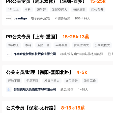
PR公关专员（周末双休）
【
深圳-西乡
】
15-25k
1年以上
本科
领导好
发展空间大
技能培训
岗位晋升
beautigo
电子商务,家电
不需要融资
100-499人
PR公关专员
【
上海-重固
】
15-25k·13薪
3年以上
本科
五险一金
年终奖金
发展空间大
公司规模大
海南金盘智能科技股份有限公司
机械/设备,电气机械/器材,新能源
已
公关专员/助理
【
衡阳-蒸阳北路
】
4-5k
经验不限
学历不限
发展空间大
岗位晋升
弹性工作
邵阳锦顺天悦酒店管理有限公司
酒店/民宿
1-49人
公关专员
【
保定-太行路
】
8-15k·15薪