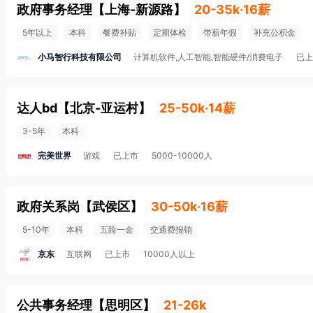
政府事务经理
【
上海-新源路
】
20-35k·16薪
5年以上
本科
餐费补贴
定期体检
带薪年假
补充公积金
小马智行科技有限公司
计算机软件,人工智能,智能硬件/消费电子
已上
达人bd
【
北京-亚运村
】
25-50k·14薪
3-5年
本科
完美世界
游戏
已上市
5000-10000人
政府关系岗
【
武侯区
】
30-50k·16薪
5-10年
本科
五险一金
交通费报销
京东
互联网
已上市
10000人以上
公共事务经理
【
思明区
】
21-26k