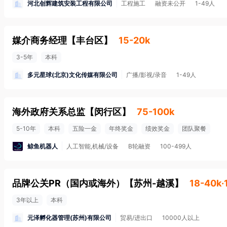
河北创辉建筑安装工程有限公司
工程施工
融资未公开
1-49人
媒介商务经理
【
丰台区
】
15-20k
3-5年
本科
多元星球(北京)文化传媒有限公司
广播/影视/录音
1-49人
海外政府关系总监
【
闵行区
】
75-100k
5-10年
本科
五险一金
年终奖金
绩效奖金
团队聚餐
鲸鱼机器人
人工智能,机械/设备
B轮融资
100-499人
品牌公关PR（国内或海外）
【
苏州-越溪
】
18-40k
3年以上
本科
元泽孵化器管理(苏州)有限公司
贸易/进出口
10000人以上