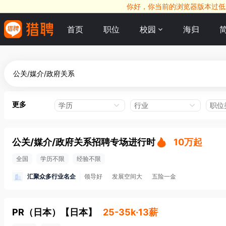
你好，你当前的浏览器版本过低，
首页
职位
校园
海归
更多
学历
行业
职位
公关/媒介/政府关系招聘专场进行时
10万起
全国
学历不限
经验不限
汇聚众多行业名企
领导好
发展空间大
五险一金
PR（日本）
【
日本
】
25-35k·13薪