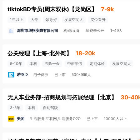
tiktokBD专员(周末双休)
【
龙岗区
】
7-9k
1年以上
大专
领导好
发展空间大
岗位晋升
深圳市华拓安防有限公司
机械/设备
融资未公开
1-49人
公关经理
【
上海-北外滩
】
18-20k
5-10年
本科
五险一金
带薪年假
定期体检
发展空间大
若羽臣
电子商务
已上市
500-999人
无人车业务部-招商规划与拓展经理
【
北京
】
30-40
3-5年
本科
自动驾驶
美团
生活服务,互联网,生活服务O2O
已上市
10000人以上