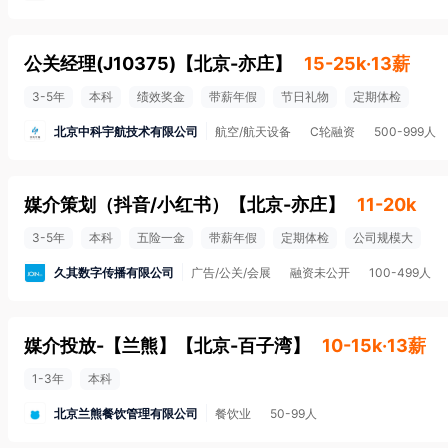
公关经理(J10375)
【
北京-亦庄
】
15-25k·13薪
3-5年
本科
绩效奖金
带薪年假
节日礼物
定期体检
北京中科宇航技术有限公司
航空/航天设备
C轮融资
500-999人
媒介策划（抖音/小红书）
【
北京-亦庄
】
11-20k
3-5年
本科
五险一金
带薪年假
定期体检
公司规模大
久其数字传播有限公司
广告/公关/会展
融资未公开
100-499人
媒介投放-【兰熊】
【
北京-百子湾
】
10-15k·13薪
1-3年
本科
北京兰熊餐饮管理有限公司
餐饮业
50-99人