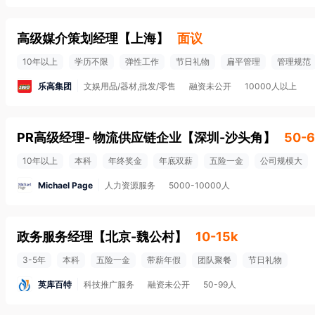
高级媒介策划经理
【
上海
】
面议
10年以上
学历不限
弹性工作
节日礼物
扁平管理
管理规范
乐高集团
文娱用品/器材,批发/零售
融资未公开
10000人以上
PR高级经理- 物流供应链企业
【
深圳-沙头角
】
50-6
10年以上
本科
年终奖金
年底双薪
五险一金
公司规模大
Michael Page
人力资源服务
5000-10000人
政务服务经理
【
北京-魏公村
】
10-15k
3-5年
本科
五险一金
带薪年假
团队聚餐
节日礼物
英库百特
科技推广服务
融资未公开
50-99人