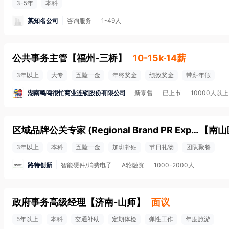
3-5年
本科
某知名公司
咨询服务
1-49人
公共事务主管
【
福州-三桥
】
10-15k·14薪
3年以上
大专
五险一金
年终奖金
绩效奖金
带薪年假
湖南鸣鸣很忙商业连锁股份有限公司
新零售
已上市
10000人以上
区域品牌公关专家 (Regional Brand PR Expert)
【
南山
3年以上
本科
五险一金
加班补贴
节日礼物
团队聚餐
路特创新
智能硬件/消费电子
A轮融资
1000-2000人
政府事务高级经理
【
济南-山师
】
面议
5年以上
本科
交通补助
定期体检
弹性工作
年度旅游