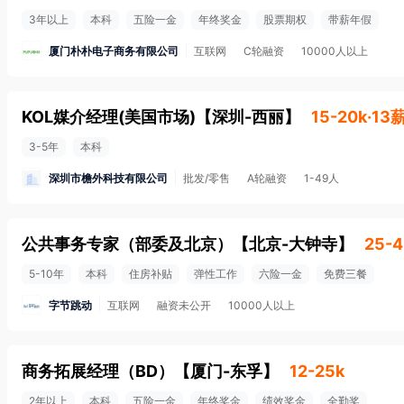
3年以上
本科
五险一金
年终奖金
股票期权
带薪年假
厦门朴朴电子商务有限公司
互联网
C轮融资
10000人以上
KOL媒介经理(美国市场)
【
深圳-西丽
】
15-20k·13
3-5年
本科
深圳市檐外科技有限公司
批发/零售
A轮融资
1-49人
公共事务专家（部委及北京）
【
北京-大钟寺
】
25-4
5-10年
本科
住房补贴
弹性工作
六险一金
免费三餐
字节跳动
互联网
融资未公开
10000人以上
商务拓展经理（BD）
【
厦门-东孚
】
12-25k
2年以上
本科
五险一金
年终奖金
绩效奖金
全勤奖