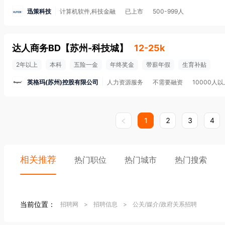
迅策科技
计算机软件,科技金融
已上市
500-999人
达人商务BD
【
苏州-科技城
】
12-25k
2年以上
本科
五险一金
年终奖金
带薪年假
生育补贴
英格玛(苏州)控股有限公司
人力资源服务
不需要融资
10000人以
1
2
3
4
相关推荐
热门职位
热门城市
热门搜索
当前位置：
招聘网
>
招聘信息
>
公关/媒介/政府关系招聘