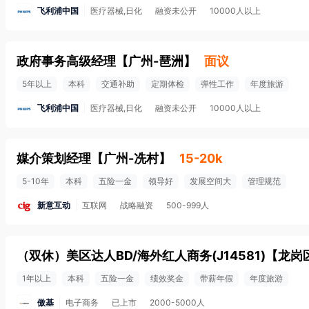
飞利浦中国
医疗器械,日化
融资未公开
10000人以上
政府事务高级经理
【
广州-琶洲
】
面议
5年以上
本科
交通补助
定期体检
弹性工作
年度旅游
飞利浦中国
医疗器械,日化
融资未公开
10000人以上
媒介策划经理
【
广州-冼村
】
15-20k
5-10年
本科
五险一金
领导好
发展空间大
管理规范
新意互动
互联网
战略融资
500-999人
（双休）美区达人BD/海外红人商务(J14581)
【
龙岗
1年以上
本科
五险一金
绩效奖金
带薪年假
年度旅游
傲基
电子商务
已上市
2000-5000人