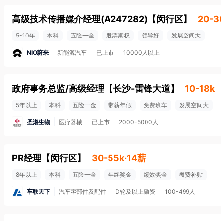
高级技术传播媒介经理(A247282)
【
闵行区
】
20-3
5-10年
本科
五险一金
股票期权
领导好
发展空间大
NIO蔚来
新能源汽车
已上市
10000人以上
政府事务总监/高级经理
【
长沙-雷锋大道
】
10-18k
5年以上
本科
五险一金
带薪年假
免费班车
发展空间大
圣湘生物
医疗器械
已上市
2000-5000人
PR经理
【
闵行区
】
30-55k·14薪
8年以上
本科
五险一金
年终奖金
绩效奖金
餐费补贴
车联天下
汽车零部件及配件
D轮及以上融资
100-499人