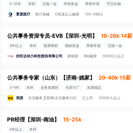
5-10年
本科
五险一金
年终奖金
带薪年假
节日礼物
景昱医疗
医疗器械
D轮及以上融资
100-499人
公共事务资深专员-EVB
【
深圳-光明
】
16-26k·14薪
5年以上
本科
股票期权
绩效奖金
带薪年假
五险一金
欣旺达动力科技股份有限公司
新能源
B轮融资
10000人以上
公共事务专家（山东）
【
济南-姚家
】
20-40k·15薪
3-5年
本科
业务发展好
头部大厂
发展稳定
美团
生活服务,互联网,生活服务O2O
已上市
10000人以上
PR经理
【
深圳-南油
】
15-25k
5年以上
本科