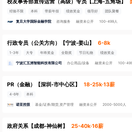
校友事务部宣传运营（高级）专员
【
上海-五角场
】
经验不限
本科
带薪年假
绩效奖金
领导好
团队聚餐
复旦大学国际金融学院
咨询服务
融资未公开
100-499人
行政专员（公关方向）
【
宁波-姜山
】
6-8k
1-3年
大专
年终奖金
全勤奖
节日礼物
绩效奖金
宁波汇五洲智能科技有限公司
办公用品/设备
融资未公开
100-49
PR（金融）
【
深圳-市中心区
】
18-25k·13薪
4-6年
本科
诺亚控股
基金/证券/期货,资产管理
融资未公开
2000-5000人
政府关系
【
成都-神仙树
】
25-40k·16薪