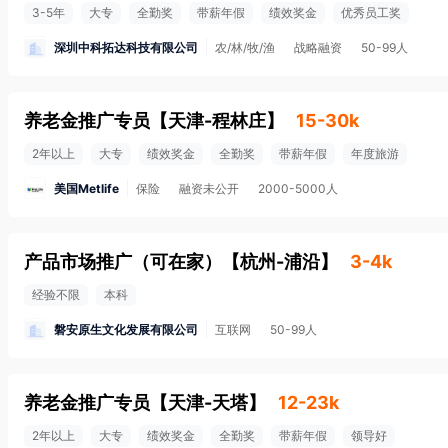
3-5年
大专
全勤奖
带薪年假
绩效奖金
优秀员工奖
深圳中科拓达科技有限公司
农/林/牧/渔
战略融资
50-99人
养老金推广专员
【
天津-程林庄
】
15-30k
2年以上
大专
绩效奖金
全勤奖
带薪年假
年度旅游
美国Metlife
保险
融资未公开
2000-5000人
产品市场推广（可在家）
【
杭州-浦沿
】
3-4k
经验不限
本科
磐安原生文化发展有限公司
互联网
50-99人
养老金推广专员
【
天津-天塔
】
12-23k
2年以上
大专
绩效奖金
全勤奖
带薪年假
领导好