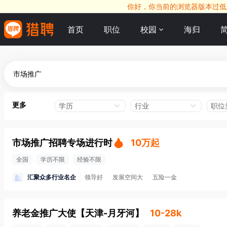
你好，你当前的浏览器版本过低，
首页
职位
校园
海归
更多
学历
行业
职位
市场推广招聘专场进行时
10万起
全国
学历不限
经验不限
汇聚众多行业名企
领导好
发展空间大
五险一金
养老金推广大使
【
天津-月牙河
】
10-28k