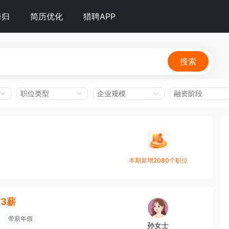
海归
简历优化
猎聘APP
搜索
职位类型
企业规模
融资阶段
本期新增2080个职位
13薪
带薪年假
孙女士