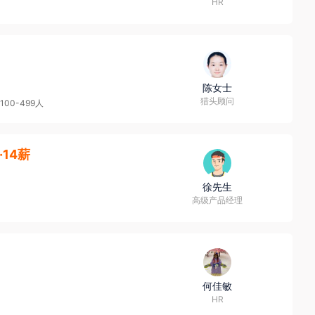
HR
陈女士
猎头顾问
100-499人
k·14薪
徐先生
高级产品经理
何佳敏
HR