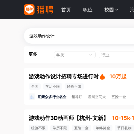
首页
职位
校园
更多
学历
行业
游戏动作设计招聘专场进行时
10万起
全国
学历不限
经验不限
汇聚众多行业名企
领导好
发展空间大
五险一金
游戏动作3D动画师
【
杭州-文新
】
10-15k·
经验不限
学历不限
五险一金
年终奖金
节日礼物