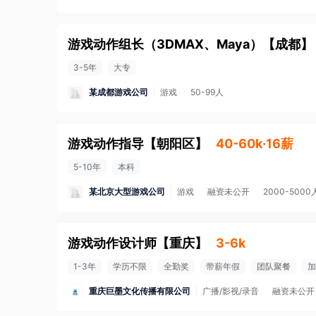
游戏动作组长（3DMAX、Maya）
【
成都
】
3-5年
大专
某成都游戏公司
游戏
50-99人
游戏动作指导
【
朝阳区
】
40-60k·16薪
5-10年
本科
某北京大型游戏公司
游戏
融资未公开
2000-5000
游戏动作设计师
【
重庆
】
3-6k
1-3年
学历不限
全勤奖
带薪年假
团队聚餐
加
重庆巨墨文化传播有限公司
广播/影视/录音
融资未公开