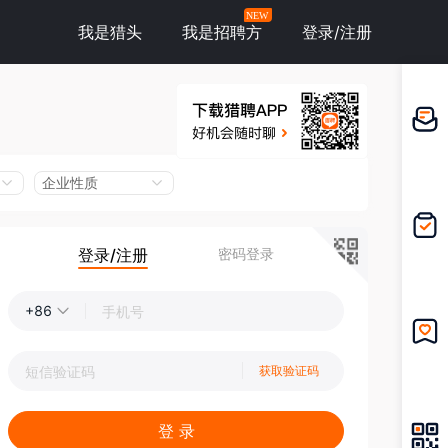
NEW
我是猎头
我是招聘方
登录/注册
邀请应
聘
企业性质
登录/注册
密码登录
我的投
递
+86
我的收
获取验证码
藏
登 录