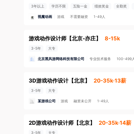
3年以上
学历不限
五险一金
绩效奖金
全勤奖
视魔动画
游戏
不需要融资
1-49人
游戏动作设计师
【
北京-亦庄
】
8-15k
3-5年
大专
北京黑风游网络科技有限公司
专业技术服务
100-499
3D游戏动作设计
【
北京
】
20-35k·13薪
3-5年
大专
某游戏公司
游戏
融资未公开
1-49人
2D游戏动作设计师
【
北京
】
20-35k·14薪
3-5年
大专