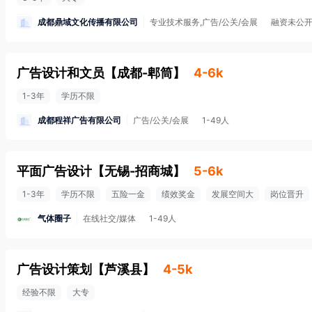
成都鼎域文化传播有限公司
专业技术服务,广告/公关/会展
融资未公
广告设计和文员
【
成都-郫筒
】
4-6k
1-3年
学历不限
成都程祥广告有限公司
广告/公关/会展
1-49人
平面广告设计
【
无锡-招商城
】
5-6k
1-3年
学历不限
五险一金
绩效奖金
发展空间大
岗位晋升
气体圈子
在线社交/媒体
1-49人
广告设计策划
【
芦溪县
】
4-5k
经验不限
大专