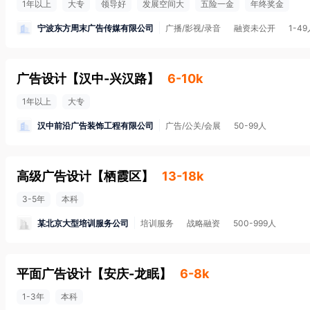
1年以上
大专
领导好
发展空间大
五险一金
年终奖金
宁波东方周末广告传媒有限公司
广播/影视/录音
融资未公开
1-4
广告设计
【
汉中-兴汉路
】
6-10k
1年以上
大专
汉中前沿广告装饰工程有限公司
广告/公关/会展
50-99人
高级广告设计
【
栖霞区
】
13-18k
3-5年
本科
某北京大型培训服务公司
培训服务
战略融资
500-999人
平面广告设计
【
安庆-龙眠
】
6-8k
1-3年
本科