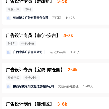
广告设计专员
【
楚雄州
】
3-5k
经验不限
本科
楚雄博文广告有限责任公司
互联网
1-49人
广告设计专员
【
南宁-安吉
】
4-7k
1-3年
中专/中技
广西中喜广告有限公司
广告/公关/会展
1-49人
广告设计专员
【
宝鸡-陈仓园
】
2-4k
经验不限
中专/中技
陕西智祺茗阳文化传媒有限公司
其他商务服务业
1-49人
广告设计制作
【
襄州区
】
3-6k