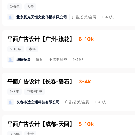
3-5年
大专
北京扬光天恒文化传播有限公司
广告/公关/会展
1-49人
平面广告设计
【
广州-流花
】
6-10k
5-10年
本科
华盛拓展
体育
不需要融资
1-49人
平面广告设计
【
长春-磐石
】
3-4k
1-3年
中专/中技
长春市达立通科技有限公司
广告/公关/会展
1-49人
平面广告设计
【
成都-天回
】
5-10k
3-5年
大专