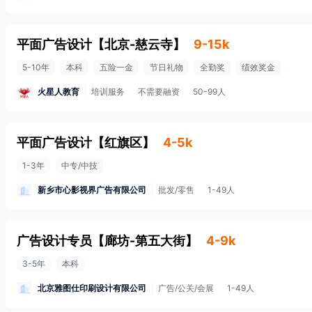
平面广告设计
【
北京-慈云寺
】
9-15k
5-10年
本科
五险一金
节日礼物
全勤奖
绩效奖金
火星人教育
培训服务
不需要融资
50-99人
平面广告设计
【
红旗区
】
4-5k
1-3年
中专/中技
新乡市心影视界广告有限公司
批发/零售
1-49人
广告设计专员
【
廊坊-第五大街
】
4-9k
3-5年
本科
北京雅图仕印刷设计有限公司
广告/公关/会展
1-49人