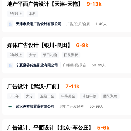
地产平面广告设计
【
天津-天拖
】
9-13k
5年以上
本科
天津市欣意广告设计有限公司
广告/公关/会展
1-49人
媒体广告设计
【
银川-良田
】
6-9k
2年以上
大专
节日礼物
团队聚餐
宁夏枭谷传媒影业有限公司
广播/影视/录音
50-99人
广告设计
【
武汉-厂前
】
7-11k
3-5年
大专
五险一金
年终奖金
带薪年假
团队聚餐
武汉鸿祥顺置业有限公司
房地产开发经营
50-99人
广告设计、平面设计
【
北京-车公庄
】
5-6k