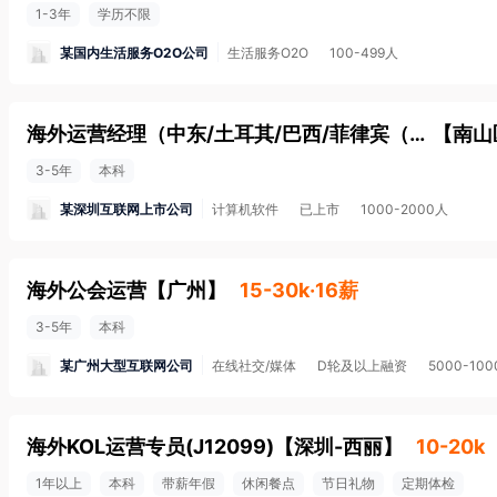
1-3年
学历不限
某国内生活服务O2O公司
生活服务O2O
100-499人
海外运营经理（中东/土耳其/巴西/菲律宾（英语）/印尼/越南区域各一）
【
南山
3-5年
本科
某深圳互联网上市公司
计算机软件
已上市
1000-2000人
海外公会运营
【
广州
】
15-30k·16薪
3-5年
本科
某广州大型互联网公司
在线社交/媒体
D轮及以上融资
5000-10
海外KOL运营专员(J12099)
【
深圳-西丽
】
10-20k
1年以上
本科
带薪年假
休闲餐点
节日礼物
定期体检