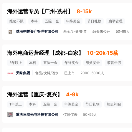
海外运营专员
【
广州-冼村
】
8-15k
经验不限
本科
五险一金
年终奖金
节日礼物
扁平管理
珠海钧誉资产管理有限公司
基金/证券/期货
融资未公开
50-99人
海外电商运营经理
【
成都-白家
】
10-20k·15薪
5年以上
本科
五险一金
年终奖金
绩效奖金
带薪年假
天味集团
食品/饮料/酒水
已上市
2000-5000人
海外运营
【
重庆-复兴
】
4-9k
1年以上
本科
五险一金
年终奖金
节日礼物
加班补贴
重庆三航光电科技有限公司
仪器仪表
50-99人