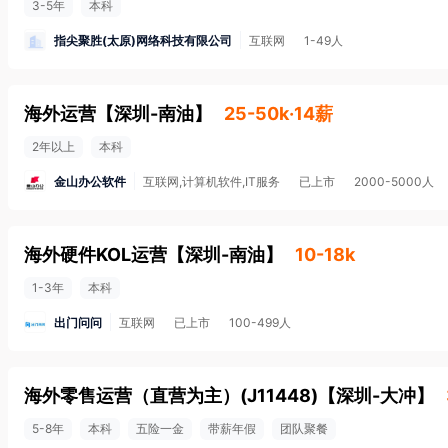
3-5年
本科
指尖聚胜(太原)网络科技有限公司
互联网
1-49人
海外运营
【
深圳-南油
】
25-50k·14薪
2年以上
本科
金山办公软件
互联网,计算机软件,IT服务
已上市
2000-5000人
海外硬件KOL运营
【
深圳-南油
】
10-18k
1-3年
本科
出门问问
互联网
已上市
100-499人
海外零售运营（直营为主）(J11448)
【
深圳-大冲
】
5-8年
本科
五险一金
带薪年假
团队聚餐