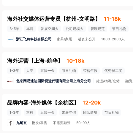
海外社交媒体运营专员
【
杭州-文明路
】
11-18k
3-5年
本科
发展空间大
公司规模大
管理规范
节日礼物
浙江飞剑科技有限公司
家具/家居
融资未公开
1000-2000人
海外运营
【
上海-航华
】
10-18k
1-3年
大专
五险一金
节日礼物
带薪年假
优秀员工奖
北京网易速达国际货运代理有限公司上海分公司
货运/物流/仓储
融资
品牌内容-海外媒体
【
余杭区
】
12-20k
1-3年
本科
五险一金
带薪年假
团队聚餐
节日礼物
九尾玄
批发/零售
不需要融资
50-99人