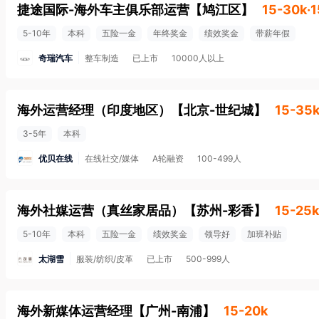
捷途国际-海外车主俱乐部运营
【
鸠江区
】
15-30k·
5-10年
本科
五险一金
年终奖金
绩效奖金
带薪年假
奇瑞汽车
整车制造
已上市
10000人以上
海外运营经理（印度地区）
【
北京-世纪城
】
15-35
3-5年
本科
优贝在线
在线社交/媒体
A轮融资
100-499人
海外社媒运营（真丝家居品）
【
苏州-彩香
】
15-25k
5-10年
本科
五险一金
绩效奖金
领导好
加班补贴
太湖雪
服装/纺织/皮革
已上市
500-999人
海外新媒体运营经理
【
广州-南浦
】
15-20k