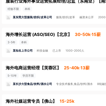
服装行业海外事业运营拓展经理/总监（东南亚）
【
南
经验不限
本科
某东莞大型服装/纺织/皮革公司
服装/纺织/皮革
融资未公开
2000
海外增长运营 (ASO/SEO)
【
北京
】
30-50k·15薪
3-5年
本科
某知名上市公司
科技金融
已上市
1000-2000人
海外电商运营经理
【
芙蓉区
】
25-40k·13薪
5-10年
学历不限
某长沙大型食品/饮料/酒水公司
专业技术服务,食品/饮料/酒水
B轮融
海外社媒运营专员
【
佛山
】
15-25k