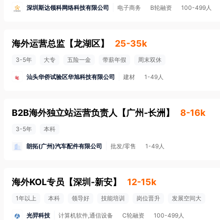
深圳斯达领科网络科技有限公司
电子商务
B轮融资
100-499人
海外运营总监
【
龙湖区
】
25-35k
3-5年
大专
五险一金
带薪年假
周末双休
汕头华侨试验区华旭科技有限公司
建材
1-49人
B2B海外独立站运营负责人
【
广州-长洲
】
8-16k
3-5年
本科
朗拓(广州)汽车配件有限公司
批发/零售
1-49人
海外KOL专员
【
深圳-新安
】
12-15k
1年以上
本科
领导好
技能培训
岗位晋升
发展空间大
光羿科技
计算机软件,通信设备
C轮融资
100-499人