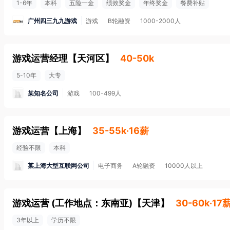
1-6年
本科
五险一金
绩效奖金
年终奖金
餐费补贴
广州四三九九游戏
游戏
B轮融资
1000-2000人
游戏运营经理
【
天河区
】
40-50k
5-10年
大专
某知名公司
游戏
100-499人
游戏运营
【
上海
】
35-55k·16薪
经验不限
本科
某上海大型互联网公司
电子商务
A轮融资
10000人以上
游戏运营 (工作地点：东南亚)
【
天津
】
30-60k·17
3年以上
学历不限