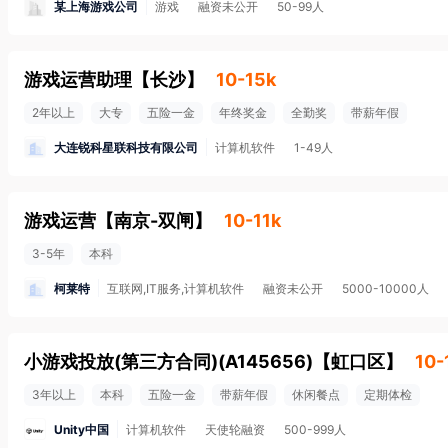
某上海游戏公司
游戏
融资未公开
50-99人
游戏运营助理
【
长沙
】
10-15k
2年以上
大专
五险一金
年终奖金
全勤奖
带薪年假
大连锐科星联科技有限公司
计算机软件
1-49人
游戏运营
【
南京-双闸
】
10-11k
3-5年
本科
柯莱特
互联网,IT服务,计算机软件
融资未公开
5000-10000人
小游戏投放(第三方合同)(A145656)
【
虹口区
】
10-
3年以上
本科
五险一金
带薪年假
休闲餐点
定期体检
Unity中国
计算机软件
天使轮融资
500-999人