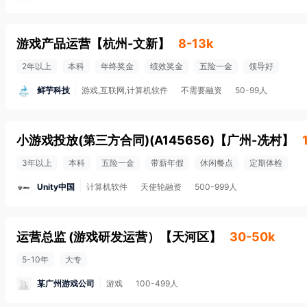
游戏产品运营
【
杭州-文新
】
8-13k
2年以上
本科
年终奖金
绩效奖金
五险一金
领导好
鲜芋科技
游戏,互联网,计算机软件
不需要融资
50-99人
小游戏投放(第三方合同)(A145656)
【
广州-冼村
】
3年以上
本科
五险一金
带薪年假
休闲餐点
定期体检
Unity中国
计算机软件
天使轮融资
500-999人
运营总监 (游戏研发运营）
【
天河区
】
30-50k
5-10年
大专
某广州游戏公司
游戏
100-499人