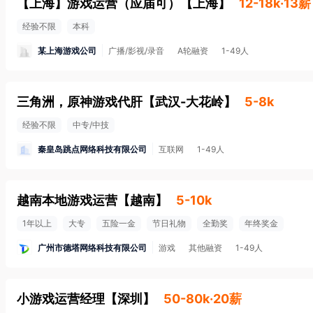
【上海】游戏运营（应届可）
【
上海
】
12-18k·13薪
经验不限
本科
某上海游戏公司
广播/影视/录音
A轮融资
1-49人
三角洲，原神游戏代肝
【
武汉-大花岭
】
5-8k
经验不限
中专/中技
秦皇岛跳点网络科技有限公司
互联网
1-49人
越南本地游戏运营
【
越南
】
5-10k
1年以上
大专
五险一金
节日礼物
全勤奖
年终奖金
广州市德塔网络科技有限公司
游戏
其他融资
1-49人
小游戏运营经理
【
深圳
】
50-80k·20薪