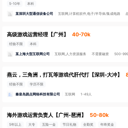
5-10年
本科
某深圳大型通信设备公司
互联网,计算机软件,电子/半导体/集成电路
高级游戏运营经理
【
广州
】
40-70k
经验不限
本科
某上海大型互联网公司
互联网,人力资源服务
不需要融资
500-99
燕云，三角洲，打瓦等游戏代肝代打
【
深圳-大冲
】
经验不限
学历不限
秦皇岛跳点网络科技有限公司
互联网
1-49人
海外游戏运营负责人
【
广州-琶洲
】
50-80k
5年以上
大专
五险一金
节日礼物
全勤奖
年终奖金