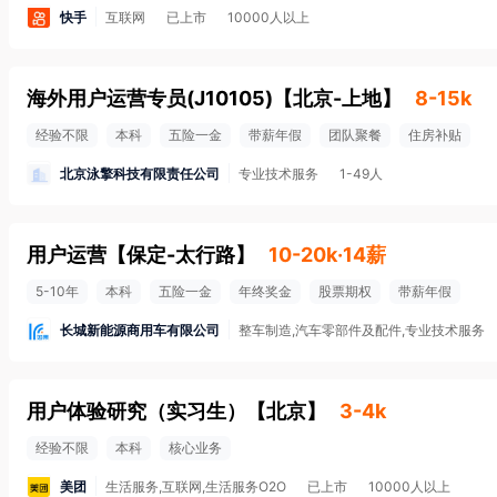
快手
互联网
已上市
10000人以上
海外用户运营专员(J10105)
【
北京-上地
】
8-15k
经验不限
本科
五险一金
带薪年假
团队聚餐
住房补贴
北京泳擎科技有限责任公司
专业技术服务
1-49人
用户运营
【
保定-太行路
】
10-20k·14薪
5-10年
本科
五险一金
年终奖金
股票期权
带薪年假
长城新能源商用车有限公司
整车制造,汽车零部件及配件,专业技术服务
用户体验研究（实习生）
【
北京
】
3-4k
经验不限
本科
核心业务
美团
生活服务,互联网,生活服务O2O
已上市
10000人以上