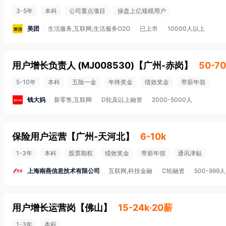
3-5年
本科
公司重点项目
操盘上亿规模用户
美团
生活服务,互联网,生活服务O2O
已上市
10000人以上
用户增长负责人 (MJ008530)
【
广州-赤岗
】
50-70
5-10年
本科
五险一金
年终奖金
绩效奖金
带薪年假
钱大妈
新零售,互联网
D轮及以上融资
2000-5000人
保险用户运营
【
广州-天河北
】
6-10k
1-3年
本科
股票期权
绩效奖金
带薪年假
通讯津贴
上海南燕信息技术有限公司
互联网,科技金融
C轮融资
500-999人
用户增长运营岗
【
佛山
】
15-24k·20薪
1-3年
本科