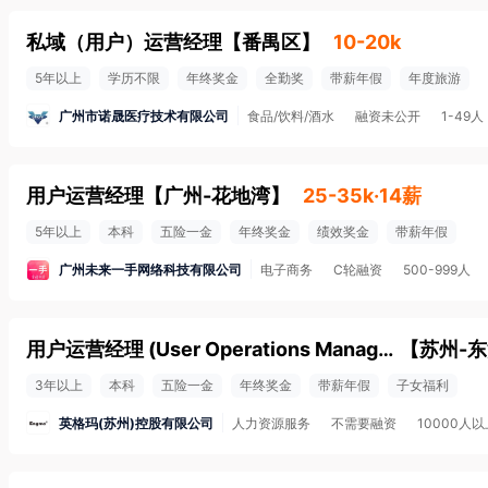
私域（用户）运营经理
【
番禺区
】
10-20k
5年以上
学历不限
年终奖金
全勤奖
带薪年假
年度旅游
广州市诺晟医疗技术有限公司
食品/饮料/酒水
融资未公开
1-49人
用户运营经理
【
广州-花地湾
】
25-35k·14薪
5年以上
本科
五险一金
年终奖金
绩效奖金
带薪年假
广州未来一手网络科技有限公司
电子商务
C轮融资
500-999人
用户运营经理 (User Operations Manager) - 高净值/跨国业务方向
【
苏州-
3年以上
本科
五险一金
年终奖金
带薪年假
子女福利
英格玛(苏州)控股有限公司
人力资源服务
不需要融资
10000人以