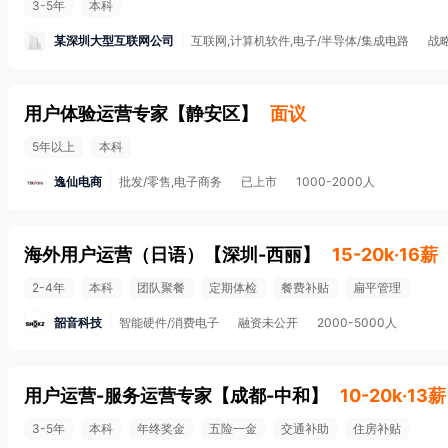
3-5年
本科
某深圳大型互联网公司
互联网,计算机软件,电子/半导体/集成电路
战
用户体验运营专家
【
静安区
】
面议
5年以上
本科
逸仙电商
批发/零售,电子商务
已上市
1000-2000人
海外用户运营（日语）
【
深圳-西丽
】
15-20k·16薪
2-4年
本科
团队聚餐
定期体检
餐费补贴
扁平管理
韶音科技
智能硬件/消费电子
融资未公开
2000-5000人
用户运营-服务运营专家
【
成都-中和
】
10-20k·13薪
3-5年
本科
年终奖金
五险一金
交通补助
住房补贴