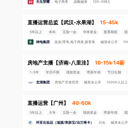
天生荣耀
电子商务
战略融资
100-499人
直播运营总监
【
武汉-水果湖
】
15-45k
5年以上
本科
五险一金
年终奖金
股票期权
绩
神地集团
批发/零售,电子商务,新零售
融资未公开
10
房地产主播
【
济南-八里洼
】
10-15k·14薪
1-3年
学历不限
绩效奖金
带薪年假
节日礼物
龙湖集团
房地产开发经营
融资未公开
10000人以上
直播运营
【
广州
】
40-60k
5年以上
大专
五险一金
绩效奖金
带薪年假
团
环亚化妆品（滋源/美肤宝/法兰琳卡）
日化
融资未公开