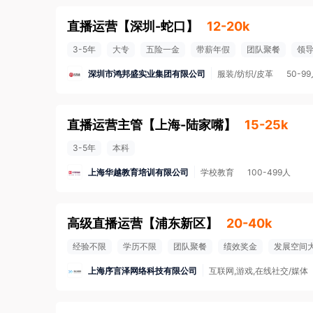
直播运营
【
深圳-蛇口
】
12-20k
3-5年
大专
五险一金
带薪年假
团队聚餐
领
深圳市鸿邦盛实业集团有限公司
服装/纺织/皮革
50-9
直播运营主管
【
上海-陆家嘴
】
15-25k
3-5年
本科
上海华越教育培训有限公司
学校教育
100-499人
高级直播运营
【
浦东新区
】
20-40k
经验不限
学历不限
团队聚餐
绩效奖金
发展空间
上海序言泽网络科技有限公司
互联网,游戏,在线社交/媒体