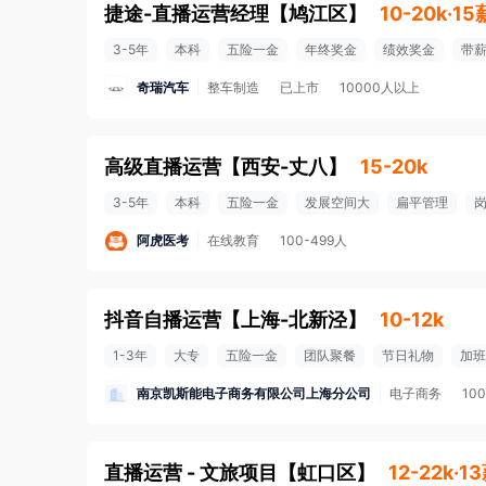
捷途-直播运营经理
【
鸠江区
】
10-20k·15
3-5年
本科
五险一金
年终奖金
绩效奖金
带
奇瑞汽车
整车制造
已上市
10000人以上
高级直播运营
【
西安-丈八
】
15-20k
3-5年
本科
五险一金
发展空间大
扁平管理
阿虎医考
在线教育
100-499人
抖音自播运营
【
上海-北新泾
】
10-12k
1-3年
大专
五险一金
团队聚餐
节日礼物
加班
南京凯斯能电子商务有限公司上海分公司
电子商务
10
直播运营 - 文旅项目
【
虹口区
】
12-22k·1