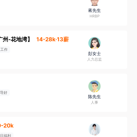
蒋先生
HRBP
广州-花地湾
】
14-28k·13薪
性工作
彭女士
人力总监
导好
陈先生
人事
0-20k
日福利