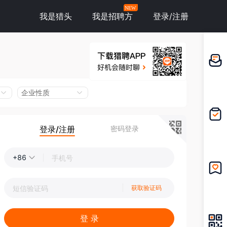
NEW
我是猎头
我是招聘方
登录/注册
邀请应
聘
企业性质
登录/注册
密码登录
我的投
递
+86
我的收
获取验证码
藏
登 录