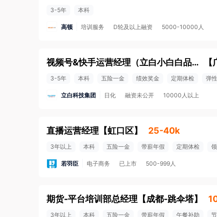
3-5年
本科
高顿
培训服务
D轮及以上融资
5000-10000人
视频号&快手运营经理（立白小白白品牌）
【
3-5年
本科
五险一金
绩效奖金
定期体检
弹
立白科技集团
日化
融资未公开
10000人以上
直播运营经理
【
虹口区
】
25-40k
3年以上
本科
五险一金
带薪年假
定期体检
领
若羽臣
电子商务
已上市
500-999人
期货-平台培训部总经理
【
成都-跳伞塔
】
1
3年以上
本科
五险一金
带薪年假
午餐补助
节