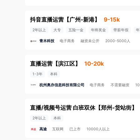
抖音直播运营
【
广州-新港
】
9-15k
2年以上
大专
五险一金
年终奖金
带薪年假
年
青木科技
电子商务
融资未公开
2000-5000人
直播运营
【
滨江区
】
10-20k
1-3年
本科
杭州奥亦信息科技有限公司
电子商务
不需要融资
1
直播/视频号运营 白班双休
【
郑州-货站街
】
2年以上
本科
高途
互联网
已上市
10000人以上