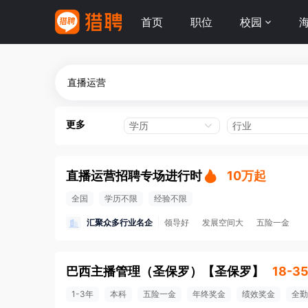
首页
职位
校园
更多
学历
行业
直播运营招聘专场进行时
10万起
全国
学历不限
经验不限
汇聚众多行业名企
领导好
发展空间大
五险一金
巴西主播管理（圣保罗）
【
圣保罗
】
18-3
1-3年
本科
五险一金
年终奖金
绩效奖金
全勤