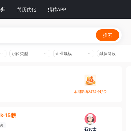
海归
简历优化
猎聘APP
搜索
职位类型
企业规模
融资阶段
本期新增2474个职位
5k·15薪
奖
石女士