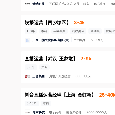
钛动科技
互联网,广告/公关/会展,IT服务
B轮融资
50
娱播运营
【
西乡塘区
】
3-4k
1-3年
本科
年终奖金
绩效奖金
全勤奖
发展空
广西山樾文化传媒有限公司
室内娱乐
50-99人
直播运营
【
武汉-王家墩
】
7-9k
3-5年
大专
三合集团
房地产开发经营
500-999人
抖音直播运营经理
【
上海-金虹桥
】
25-40
5-10年
本科
青木科技
电子商务
融资未公开
2000-5000人