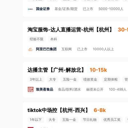
国金证券
基金/证券/期货
已上市
5000-10000人
淘宝服饰-达人直播运营-杭州
【
杭州
】
30-
经验不限
本科
阿里巴巴集团
互联网
已上市
10000人以上
达播主管
【
广州-解放北
】
10-15k
3年以上
大专
五险一金
绩效奖金
定期体检
管
致美斋食品
食品/饮料/酒水
融资未公开
100-499人
tiktok中场控
【
杭州-西兴
】
6-8k
1年以下
大专
五险一金
节日礼物
优秀员工奖