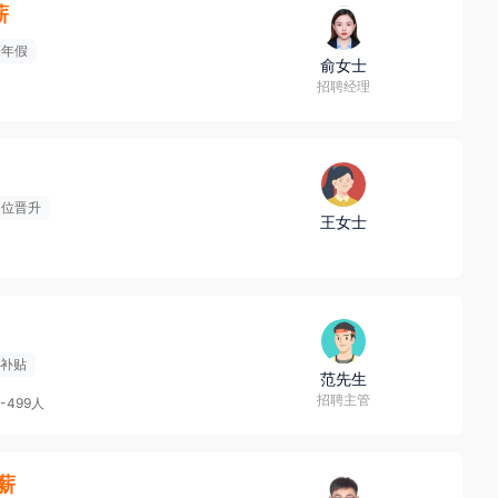
薪
薪年假
俞女士
招聘经理
岗位晋升
王女士
补贴
范先生
招聘主管
0-499人
3薪