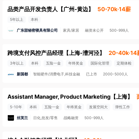
品类产品开发负责人
【
广州-黄边
】
50-70k·14薪
5年以上
本科
广东甜秘密寝具有限公司
家具/家居
融资未公开
500-999人
跨境支付风控产品经理
【
上海-漕河泾
】
20-40k·1
3年以上
本科
五险一金
年终奖金
国际化管理
定期体检
新国都
智能硬件/消费电子,科技金融
已上市
2000-5000人
Assistant Manager, Product Marketing
【
上海
】
5-10年
本科
五险一金
年终奖金
发展空间大
弹性工作
丝芙兰
日化,批发/零售
战略融资
500-999人