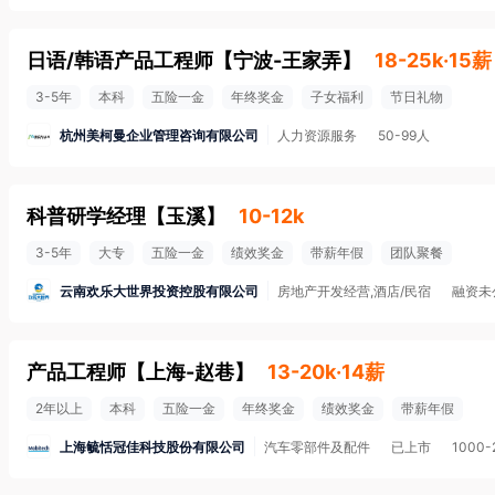
日语/韩语产品工程师
【
宁波-王家弄
】
18-25k·15薪
3-5年
本科
五险一金
年终奖金
子女福利
节日礼物
杭州美柯曼企业管理咨询有限公司
人力资源服务
50-99人
科普研学经理
【
玉溪
】
10-12k
3-5年
大专
五险一金
绩效奖金
带薪年假
团队聚餐
云南欢乐大世界投资控股有限公司
房地产开发经营,酒店/民宿
融资未
产品工程师
【
上海-赵巷
】
13-20k·14薪
2年以上
本科
五险一金
年终奖金
绩效奖金
带薪年假
上海毓恬冠佳科技股份有限公司
汽车零部件及配件
已上市
1000