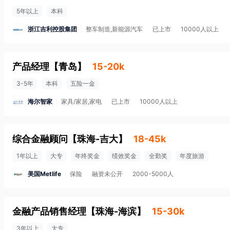
5年以上
本科
浙江吉利控股集团
整车制造,新能源汽车
已上市
10000人以上
产品经理
【
青岛
】
15-20k
3-5年
本科
五险一金
海尔智家
家具/家居,家电
已上市
10000人以上
综合金融顾问
【
珠海-吉大
】
18-45k
1年以上
大专
年终奖金
绩效奖金
全勤奖
年度旅游
美国Metlife
保险
融资未公开
2000-5000人
金融产品销售经理
【
珠海-海滨
】
15-30k
3年以上
大专