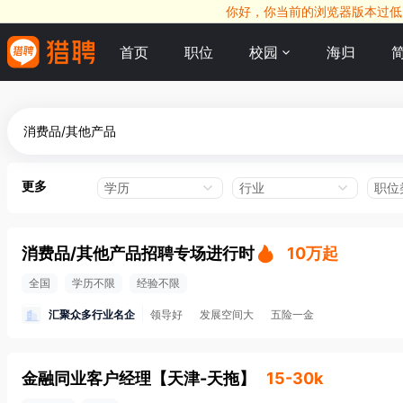
你好，你当前的浏览器版本过低，
首页
职位
校园
海归
更多
学历
行业
职位
消费品/其他产品招聘专场进行时
10万起
全国
学历不限
经验不限
汇聚众多行业名企
领导好
发展空间大
五险一金
金融同业客户经理
【
天津-天拖
】
15-30k