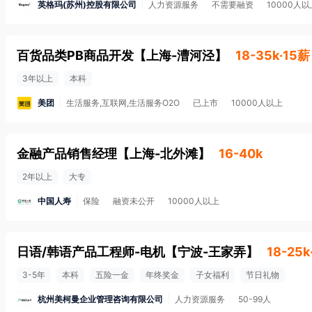
英格玛(苏州)控股有限公司
人力资源服务
不需要融资
10000人以
百货品类PB商品开发
【
上海-漕河泾
】
18-35k·15薪
3年以上
本科
美团
生活服务,互联网,生活服务O2O
已上市
10000人以上
金融产品销售经理
【
上海-北外滩
】
16-40k
2年以上
大专
中国人寿
保险
融资未公开
10000人以上
日语/韩语产品工程师-电机
【
宁波-王家弄
】
18-25k
3-5年
本科
五险一金
年终奖金
子女福利
节日礼物
杭州美柯曼企业管理咨询有限公司
人力资源服务
50-99人