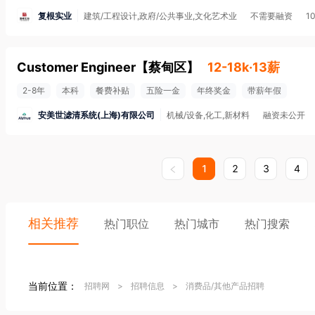
复根实业
建筑/工程设计,政府/公共事业,文化艺术业
不需要融资
1
Customer Engineer
【
蔡甸区
】
12-18k·13薪
2-8年
本科
餐费补贴
五险一金
年终奖金
带薪年假
安美世滤清系统(上海)有限公司
机械/设备,化工,新材料
融资未公开
1
2
3
4
相关推荐
热门职位
热门城市
热门搜索
当前位置：
招聘网
>
招聘信息
>
消费品/其他产品招聘