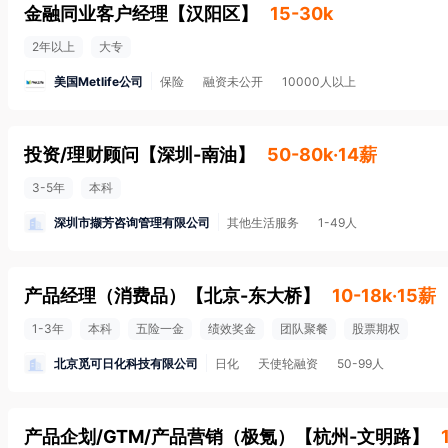
金融同业客户经理
【
汉阳区
】
15-30k
2年以上
大专
美国Metlife公司
保险
融资未公开
10000人以上
投资/理财顾问
【
深圳-南油
】
50-80k·14薪
3-5年
本科
深圳市撷芳咨询管理有限公司
其他生活服务
1-49人
产品经理（消费品）
【
北京-东大桥
】
10-18k·15薪
1-3年
本科
五险一金
绩效奖金
团队聚餐
股票期权
北京觅可日化科技有限公司
日化
天使轮融资
50-99人
产品企划/GTM/产品营销（极氪）
【
杭州-文明路
】