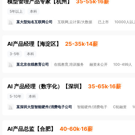
模型管理产品专家
【
杭州
】
35-55k·16薪
5年以上
本科
某大型知名互联网公司
互联网,云计算/大数据
已上市
10000人以
AI产品经理
【
海淀区
】
25-35k·14薪
3-5年
本科
某北京在线教育公司
在线教育,培训服务
融资未公开
100-499人
AI 产品经理（数字化）
【
深圳
】
35-65k·16薪
5-10年
本科
某深圳大型智能硬件/消费电子公司
智能硬件/消费电子
C轮融资
AI产品总监
【
合肥
】
40-60k·16薪