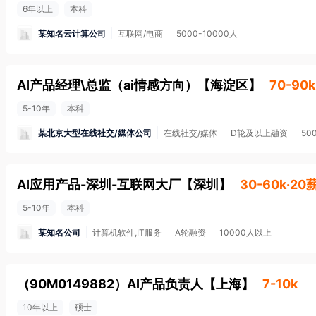
6年以上
本科
某知名云计算公司
互联网/电商
5000-10000人
AI产品经理\总监（ai情感方向）
【
海淀区
】
70-90k
5-10年
本科
某北京大型在线社交/媒体公司
在线社交/媒体
D轮及以上融资
50
AI应用产品-深圳-互联网大厂
【
深圳
】
30-60k·20
5-10年
本科
某知名公司
计算机软件,IT服务
A轮融资
10000人以上
（90M0149882）AI产品负责人
【
上海
】
7-10k
10年以上
硕士