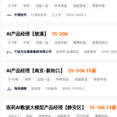
3-5年
本科
五险一金
年终奖金
绩效奖金
带薪年假
中望软件
计算机软件
已上市
1000-2000人
AI产品经理
【
慈溪
】
15-20k
3-5年
大专
五险一金
住房补贴
餐费补贴
发展空间大
宁波兴业盛泰集团有限公司
新材料,金属制品
战略融资
1000-20
AI产品经理
【
南京-新街口
】
25-50k·15薪
5-10年
本科
五险一金
年终奖金
绩效奖金
带薪年假
海辰储能
新能源
C轮融资
5000-10000人
医药AI数据大模型产品经理
【
静安区
】
15-18k·13薪
3年以上
本科
绩效奖金
年终奖金
节日礼物
餐费补贴