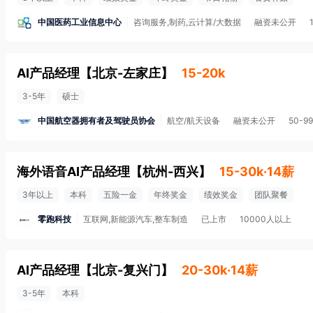
中国医药工业信息中心
咨询服务,制药,云计算/大数据
融资未公开
AI产品经理
【
北京-左家庄
】
15-20k
3-5年
硕士
中国航空器拥有者及驾驶员协会
航空/航天设备
融资未公开
50-9
海外语音AI产品经理
【
杭州-西兴
】
15-30k·14薪
3年以上
本科
五险一金
年终奖金
绩效奖金
团队聚餐
零跑科技
互联网,新能源汽车,整车制造
已上市
10000人以上
AI产品经理
【
北京-复兴门
】
20-30k·14薪
3-5年
本科