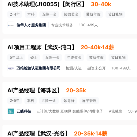
AI技术助理(J10055)
【
闵行区
】
30-40k
2-4年
本科
五险一金
绩效奖金
带薪年假
节日礼物
信华人才服务集团
专业技术服务
100-499人
AI 项目工程师
【
武汉-沌口
】
20-40k·14薪
5年以上
硕士
五险一金
年终奖金
带薪年假
节日礼物
万维检验认证集团有限公司
检测/认证
融资未公开
100-499人
AI产品经理
【
海珠区
】
20-35k
2-5年
本科
五险一金
领导好
扁平管理
云蝶科技
云计算/大数据,互联网,智能硬件/消费电子
A轮融资
50-
AI产品经理
【
武汉-光谷
】
20-35k·14薪