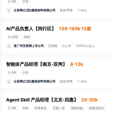
3-5年
大专
云采网(江苏)建筑材料有限公司
批发/零售
1-49人
AI产品负责人
【
闵行区
】
130-190k·15薪
5-10年
本科
某广州互联网上市公司
互联网
已上市
10000人以上
智能体产品经理
【
南京-双闸
】
8-13k
3-5年
大专
云采网(江苏)建筑材料有限公司
批发/零售
1-49人
Agent Skill 产品经理
【
北京-四惠
】
20-30k
3-5年
本科
年终奖金
五险一金
加班补贴
发展空间大