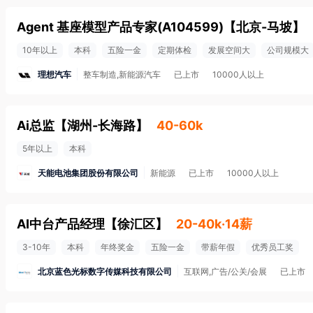
Agent 基座模型产品专家(A104599)
【
北京-马坡
】
10年以上
本科
五险一金
定期体检
发展空间大
公司规模大
理想汽车
整车制造,新能源汽车
已上市
10000人以上
Ai总监
【
湖州-长海路
】
40-60k
5年以上
本科
天能电池集团股份有限公司
新能源
已上市
10000人以上
AI中台产品经理
【
徐汇区
】
20-40k·14薪
3-10年
本科
年终奖金
五险一金
带薪年假
优秀员工奖
北京蓝色光标数字传媒科技有限公司
互联网,广告/公关/会展
已上市