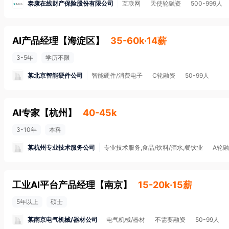
泰康在线财产保险股份有限公司
互联网
天使轮融资
500-999人
AI产品经理
【
海淀区
】
35-60k·14薪
3-5年
学历不限
某北京智能硬件公司
智能硬件/消费电子
C轮融资
50-99人
AI专家
【
杭州
】
40-45k
3-10年
本科
某杭州专业技术服务公司
专业技术服务,食品/饮料/酒水,餐饮业
A轮
工业AI平台产品经理
【
南京
】
15-20k·15薪
5年以上
硕士
某南京电气机械/器材公司
电气机械/器材
不需要融资
50-99人