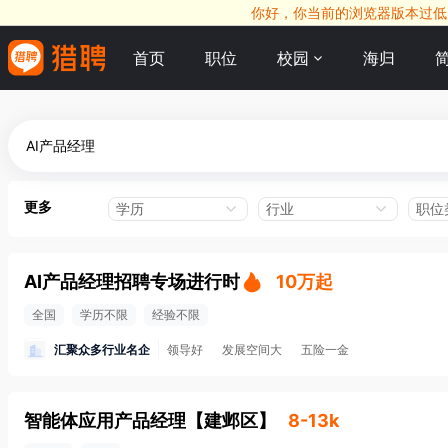
你好，你当前的浏览器版本过低，
首页
职位
校园
海归
更多
学历
行业
职位
AI产品经理招聘专场进行时
10万起
全国
学历不限
经验不限
汇聚众多行业名企
领导好
发展空间大
五险一金
智能体应用产品经理
【
建邺区
】
8-13k