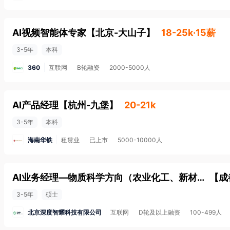
AI视频智能体专家
【
北京-大山子
】
18-25k·15薪
3-5年
本科
360
互联网
B轮融资
2000-5000人
AI产品经理
【
杭州-九堡
】
20-21k
3-5年
本科
海南华铁
租赁业
已上市
5000-10000人
AI业务经理—物质科学方向（农业化工、新材料、新能源、半导体材料）
【
成
3-5年
硕士
北京深度智耀科技有限公司
互联网
D轮及以上融资
100-499人