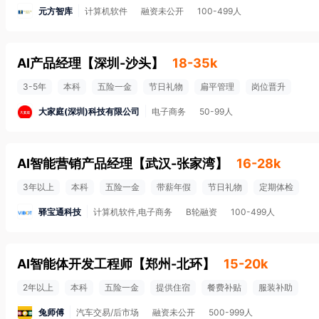
元方智库
计算机软件
融资未公开
100-499人
AI产品经理
【
深圳-沙头
】
18-35k
3-5年
本科
五险一金
节日礼物
扁平管理
岗位晋升
大家庭(深圳)科技有限公司
电子商务
50-99人
AI智能营销产品经理
【
武汉-张家湾
】
16-28k
3年以上
本科
五险一金
带薪年假
节日礼物
定期体检
驿宝通科技
计算机软件,电子商务
B轮融资
100-499人
AI智能体开发工程师
【
郑州-北环
】
15-20k
2年以上
本科
五险一金
提供住宿
餐费补贴
服装补助
兔师傅
汽车交易/后市场
融资未公开
500-999人