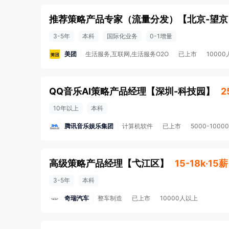
推荐策略产品专家（流量分发）
【
北京-望京
3-5年
本科
国际化业务
0-1增量
美团
生活服务,互联网,生活服务O2O
已上市
1000
QQ音乐AI策略产品经理
【
深圳-科技园
】
2
10年以上
本科
腾讯音乐娱乐集团
计算机软件
已上市
5000-1000
高级策略产品经理
【
弋江区
】
15-18k·15薪
3-5年
本科
奇瑞汽车
整车制造
已上市
10000人以上