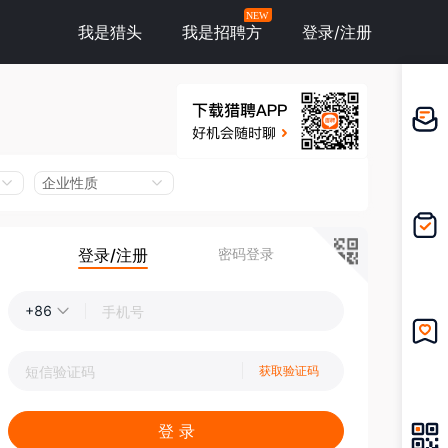
NEW
我是猎头
我是招聘方
登录/注册
邀请应
聘
企业性质
登录/注册
密码登录
我的投
递
+86
我的收
获取验证码
藏
登 录