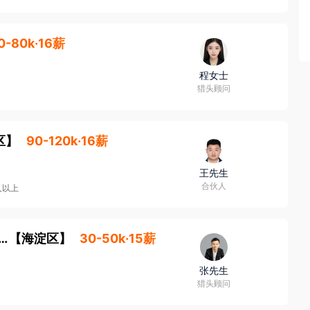
0-80k·16薪
程女士
猎头顾问
区
】
90-120k·16薪
王先生
合伙人
人以上
略产品经理（社交对话）（北京/深圳）
【
海淀区
】
30-50k·15薪
张先生
猎头顾问