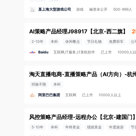
某上海大型游戏公司
游戏
融资未公开
500-999人
AI策略产品经理J98917
【
北京-西二旗
】
2
2-10年
本科
休闲餐点
节日礼物
免费班车
公
Baidu
互联网,IT服务,计算机软件
已上市
10000人
淘天直播电商-直播策略产品（AI方向）-杭
经验不限
本科
阿里巴巴集团
互联网
已上市
10000人以上
风控策略产品经理-远程办公
【
北京-建国门
5-10年
本科
年终奖金
绩效奖金
年度旅游
节