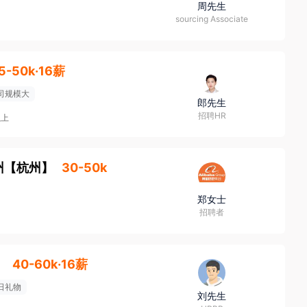
周先生
sourcing Associate
5-50k·16薪
司规模大
郎先生
招聘HR
以上
州
【
杭州
】
30-50k
郑女士
招聘者
】
40-60k·16薪
日礼物
刘先生