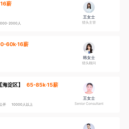
·16薪
王女士
猎头主管
1000-2000人
0-60k·16薪
韩女士
猎头顾问
【
海淀区
】
65-85k·15薪
王女士
Senior Consultant
公开
10000人以上