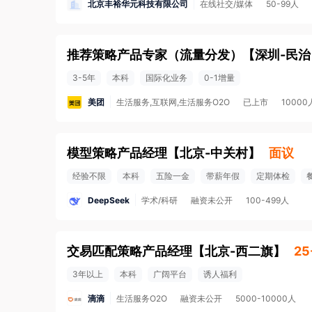
北京丰裕华元科技有限公司
在线社交/媒体
50-99人
推荐策略产品专家（流量分发）
【
深圳-民治
3-5年
本科
国际化业务
0-1增量
美团
生活服务,互联网,生活服务O2O
已上市
1000
模型策略产品经理
【
北京-中关村
】
面议
经验不限
本科
五险一金
带薪年假
定期体检
DeepSeek
学术/科研
融资未公开
100-499人
交易匹配策略产品经理
【
北京-西二旗
】
25
3年以上
本科
广阔平台
诱人福利
滴滴
生活服务O2O
融资未公开
5000-10000人