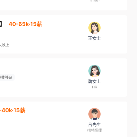
HRBP
】
40-65k·15薪
王女士
0人以上
餐费补贴
魏女士
HR
-40k·15薪
吕先生
招聘经理