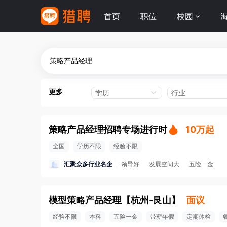
首页
职位
校园
更多
学历
行业
策略产品经理招聘专场进行时
10万起
全国
学历不限
经验不限
汇聚众多行业名企
领导好
发展空间大
五险一金
模型策略产品经理
【
杭州-艮山
】
面议
经验不限
本科
五险一金
带薪年假
定期体检