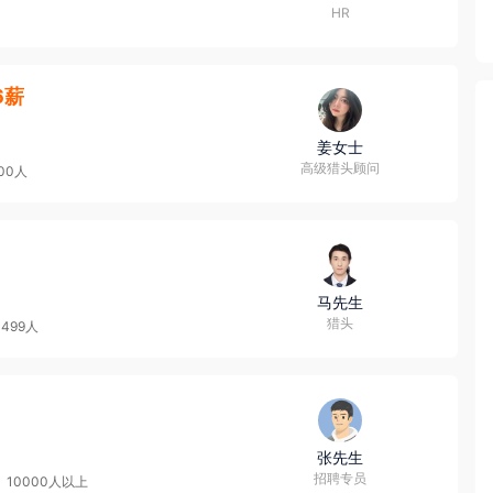
HR
6薪
姜女士
高级猎头顾问
000人
马先生
猎头
-499人
张先生
招聘专员
10000人以上