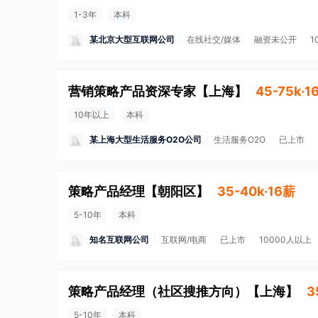
1-3年
本科
某北京大型互联网公司
在线社交/媒体
融资未公开
1
营销策略产品资深专家
【
上海
】
45-75k·1
10年以上
本科
某上海大型生活服务O2O公司
生活服务O2O
已上市
策略产品经理
【
朝阳区
】
35-40k·16薪
5-10年
本科
知名互联网公司
互联网/电商
已上市
10000人以上
策略产品经理（社区搜推方向）
【
上海
】
3
5-10年
本科