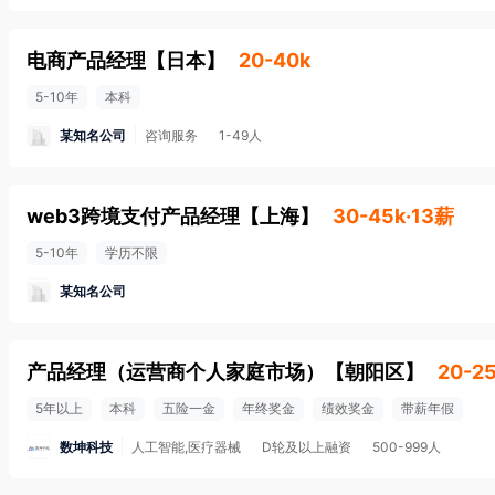
电商产品经理
【
日本
】
20-40k
5-10年
本科
某知名公司
咨询服务
1-49人
web3跨境支付产品经理
【
上海
】
30-45k·13薪
5-10年
学历不限
某知名公司
产品经理（运营商个人家庭市场）
【
朝阳区
】
20-2
5年以上
本科
五险一金
年终奖金
绩效奖金
带薪年假
数坤科技
人工智能,医疗器械
D轮及以上融资
500-999人