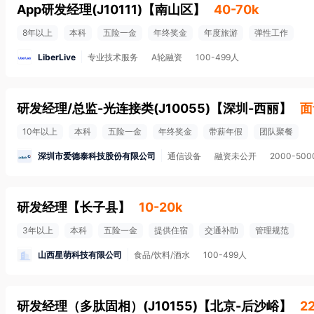
App研发经理(J10111)
【
南山区
】
40-70k
8年以上
本科
五险一金
年终奖金
年度旅游
弹性工作
LiberLive
专业技术服务
A轮融资
100-499人
研发经理/总监-光连接类(J10055)
【
深圳-西丽
】
面
10年以上
本科
五险一金
年终奖金
带薪年假
团队聚餐
深圳市爱德泰科技股份有限公司
通信设备
融资未公开
2000-50
研发经理
【
长子县
】
10-20k
3年以上
本科
五险一金
提供住宿
交通补助
管理规范
山西星萌科技有限公司
食品/饮料/酒水
100-499人
研发经理（多肽固相）(J10155)
【
北京-后沙峪
】
2