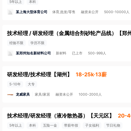
5年以上
本科
某上海大型体育公司
体育,批发/零售
融资未公开
5000-10000人
技术经理 / 研发经理（金属结合剂砂轮产品线）
【
郑
经验不限
学历不限
某郑州知名新材料公司
新材料
已上市
500-999人
研发经理/技术经理
【
湖州
】
18-25k·13薪
5-10年
大专
龙威家具
家具/家居
融资未公开
1000-2000人
技术经理/研发经理（液冷散热器）
【
天元区
】
20-4
5年以上
本科
五险一金
带薪年假
子女福利
节日礼物