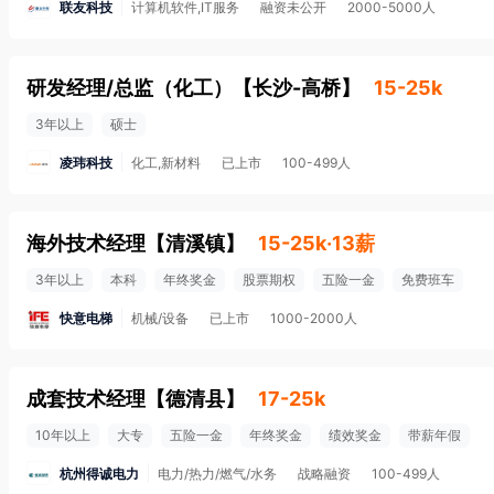
联友科技
计算机软件,IT服务
融资未公开
2000-5000人
研发经理/总监（化工）
【
长沙-高桥
】
15-25k
3年以上
硕士
凌玮科技
化工,新材料
已上市
100-499人
海外技术经理
【
清溪镇
】
15-25k·13薪
3年以上
本科
年终奖金
股票期权
五险一金
免费班车
快意电梯
机械/设备
已上市
1000-2000人
成套技术经理
【
德清县
】
17-25k
10年以上
大专
五险一金
年终奖金
绩效奖金
带薪年假
杭州得诚电力
电力/热力/燃气/水务
战略融资
100-499人