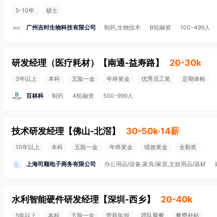
5-10年
硕士
广州吉时生物科技有限公司
制药,生物技术
B轮融资
100-499人
研发经理（医疗耗材）
【
南通-益寿路
】
20-30k
3年以上
本科
五险一金
年终奖金
优秀员工奖
定期体检
百林科
制药
A轮融资
500-999人
技术研发经理
【
佛山-北滘
】
30-50k·14薪
10年以上
本科
五险一金
年终奖金
绩效奖金
全勤奖
上海司顺电子商务有限公司
办公用品/设备,家具/家居,文娱用品/器材
水利智能硬件研发经理‌
【
深圳-西乡
】
20-40k
5年以上
本科
五险一金
带薪年假
团队聚餐
餐费补贴