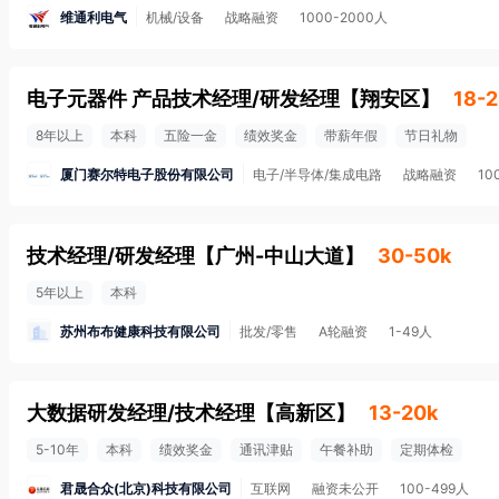
维通利电气
机械/设备
战略融资
1000-2000人
电子元器件 产品技术经理/研发经理
【
翔安区
】
18-
8年以上
本科
五险一金
绩效奖金
带薪年假
节日礼物
厦门赛尔特电子股份有限公司
电子/半导体/集成电路
战略融资
10
技术经理/研发经理
【
广州-中山大道
】
30-50k
5年以上
本科
苏州布布健康科技有限公司
批发/零售
A轮融资
1-49人
大数据研发经理/技术经理
【
高新区
】
13-20k
5-10年
本科
绩效奖金
通讯津贴
午餐补助
定期体检
君晟合众(北京)科技有限公司
互联网
融资未公开
100-499人