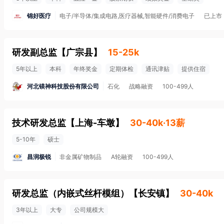
锦好医疗
电子/半导体/集成电路,医疗器械,智能硬件/消费电子
已上市
研发副总监
【
广宗县
】
15-25k
5年以上
本科
年终奖金
定期体检
通讯津贴
提供住宿
河北镁神科技股份有限公司
石化
战略融资
100-499人
技术研发总监
【
上海-车墩
】
30-40k·13薪
5-10年
硕士
昌润极锐
非金属矿物制品
A轮融资
100-499人
研发总监（内嵌式丝杆模组）
【
长安镇
】
30-40k
3年以上
大专
公司规模大