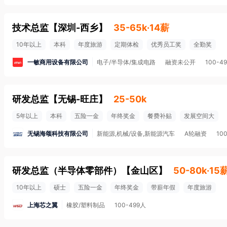
技术总监
【
深圳-西乡
】
35-65k·14薪
10年以上
本科
年度旅游
定期体检
优秀员工奖
全勤奖
一敏商用设备有限公司
电子/半导体/集成电路
融资未公开
100-4
研发总监
【
无锡-旺庄
】
25-50k
5年以上
本科
五险一金
年终奖金
餐费补贴
发展空间大
无锡海颂科技有限公司
新能源,机械/设备,新能源汽车
A轮融资
10
研发总监（半导体零部件）
【
金山区
】
50-80k·15
10年以上
硕士
五险一金
年终奖金
带薪年假
年度旅游
上海芯之翼
橡胶/塑料制品
100-499人