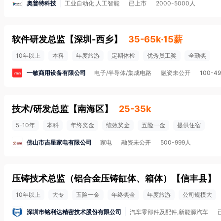
奥普特科技
工业自动化,人工智能
已上市
2000-5000人
软件研发总监
【
深圳-西乡
】
35-65k·15薪
10年以上
本科
年度旅游
定期体检
优秀员工奖
全勤奖
一敏商用设备有限公司
电子/半导体/集成电路
融资未公开
100-4
技术/研发总监
【
南海区
】
25-35k
5-10年
本科
年终奖金
绩效奖金
五险一金
提供住宿
佛山市吉星家电有限公司
家电
融资未公开
500-999人
压铸技术总监（铝合金压铸缸体、箱体）
【
信丰县
】
10年以上
大专
五险一金
年终奖金
年度旅游
公司规模大
深圳市铭利达精密技术股份有限公司
汽车零部件及配件,新能源汽车