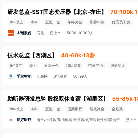
研发总监-SST固态变压器
【
北京-亦庄
】
70-100k·
8年以上
本科
五险一金
年终奖金
带薪年假
优秀员工奖
杰瑞股份
石化
已上市
5000-10000人
技术总监
【
西湖区
】
40-60k·13薪
5-10年
硕士
五险一金
团队聚餐
带薪年假
绩效奖金
孚宝智能
互联网
B轮融资
50-99人
助听器研发总监 股权双休食宿
【
湖里区
】
55-85k·
8年以上
本科
五险一金
股票期权
绩效奖金
全勤奖
锦好医疗
电子/半导体/集成电路,医疗器械,智能硬件/消费电子
已上市