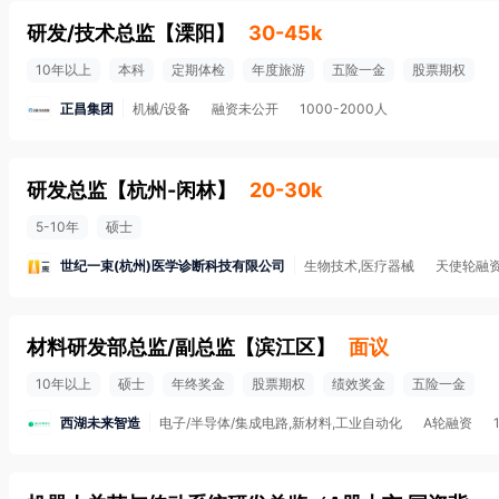
研发/技术总监
【
溧阳
】
30-45k
10年以上
本科
定期体检
年度旅游
五险一金
股票期权
正昌集团
机械/设备
融资未公开
1000-2000人
研发总监
【
杭州-闲林
】
20-30k
5-10年
硕士
世纪一束(杭州)医学诊断科技有限公司
生物技术,医疗器械
天使轮融
材料研发部总监/副总监
【
滨江区
】
面议
10年以上
硕士
年终奖金
股票期权
绩效奖金
五险一金
西湖未来智造
电子/半导体/集成电路,新材料,工业自动化
A轮融资