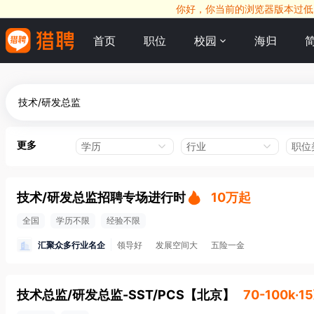
你好，你当前的浏览器版本过低，
首页
职位
校园
海归
更多
学历
行业
职位
技术/研发总监招聘专场进行时
10万起
全国
学历不限
经验不限
汇聚众多行业名企
领导好
发展空间大
五险一金
技术总监/研发总监-SST/PCS
【
北京
】
70-100k·1