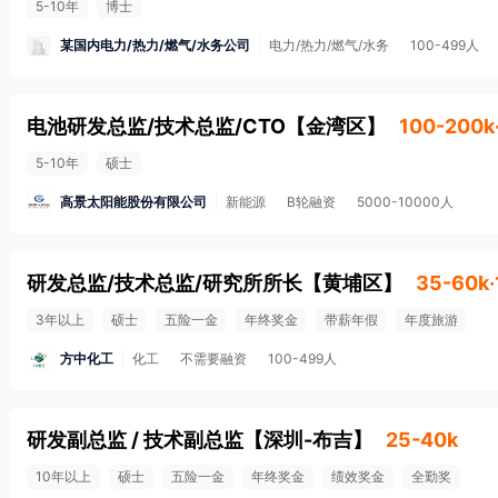
5-10年
博士
某国内电力/热力/燃气/水务公司
电力/热力/燃气/水务
100-499人
电池研发总监/技术总监/CTO
【
金湾区
】
100-200k
5-10年
硕士
高景太阳能股份有限公司
新能源
B轮融资
5000-10000人
研发总监/技术总监/研究所所长
【
黄埔区
】
35-60k
3年以上
硕士
五险一金
年终奖金
带薪年假
年度旅游
方中化工
化工
不需要融资
100-499人
研发副总监 / 技术副总监
【
深圳-布吉
】
25-40k
10年以上
硕士
五险一金
年终奖金
绩效奖金
全勤奖