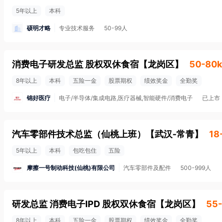
5年以上
本科
硕明才略
专业技术服务
50-99人
消费电子研发总监 股权双休食宿
【
龙岗区
】
50-80k
8年以上
本科
五险一金
股票期权
绩效奖金
全勤奖
锦好医疗
电子/半导体/集成电路,医疗器械,智能硬件/消费电子
已上市
汽车零部件技术总监（仙桃上班）
【
武汉-常青
】
18
5年以上
本科
包吃包住
五险
摩擦一号制动科技(仙桃)有限公司
汽车零部件及配件
500-999人
研发总监 消费电子IPD 股权双休食宿
【
龙岗区
】
55
8年以上
本科
五险一金
股票期权
绩效奖金
全勤奖