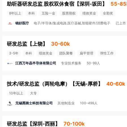
助听器研发总监 股权双休食宿
【
深圳-坂田
】
55-85
8年以上
本科
五险一金
股票期权
绩效奖金
全勤奖
锦好医疗
电子/半导体/集成电路,医疗器械,智能硬件/消费电子
已上市
研发总监
【
上饶
】
30-60k
3-5年
本科
绩效奖金
团队聚餐
扁平管理
弹性工作
江西万年晶半导体有限公司
专业技术服务
50-99人
技术/研发总监（两轮电摩）
【
无锡-厚桥
】
40-60k
10年以上
大专
无锡黑骑士科技有限公司
其他制造业
100-499人
研发总监
【
深圳-西丽
】
70-100k