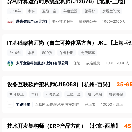
异构计算运行时系统架构师(J12676)
【
北京-上地
】
5-10年
本科
五险一金
年度旅游
领导好
发展空间大
曙光信息产业(北京)
专业技术服务
融资未公开
1000-2000人
IT基础架构师岗（自主可控体系方向）JK2402(J50740)
【
上海-张
5-10年
本科
500强
午餐补助
免费班车
太平金融科技服务(上海)有限公司
保险
战略融资
1000-2000人
设备互联软件架构师(J15058)
【
杭州-西兴
】
35-6
10年以上
本科
年终奖金
五险一金
通讯津贴
餐费补贴
零跑科技
互联网,新能源汽车,整车制造
已上市
10000人以上
技术开发架构师（ERP产品方向）
【
北京-西单
】
45