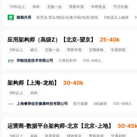
10年以上
本科
五险一金
带薪年假
年终奖金
节日礼物
箱箱共用
租赁业,货运/物流/仓储,印刷/包装/造纸
D轮及以上融资
1
应用架构师（高级Z）
【
北京-望京
】
25-40k
5年以上
硕士
五险一金
带薪年假
定期体检
年底双薪
华能信息技术有限公司
计算机软件
100-499人
架构师
【
上海-龙柏
】
30-40k
8年以上
本科
上海睿择佑安健康科技有限公司
医疗健康
A轮融资
100-499人
运营商-数据平台架构师-北京
【
北京-上地
】
30-45
5年以上
本科
年底双薪
绩效奖金
带薪年假
交通补助