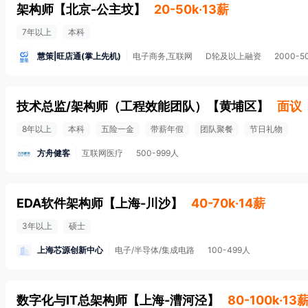
架构师
【
北京-公主坟
】
20-50k·13薪
7年以上
本科
慧策|旺店通(掌上先机)
电子商务,互联网
D轮及以上融资
2000-5
技术总监/架构师（工程效能团队）
【
黄埔区
】
面议
8年以上
本科
五险一金
带薪年假
团队聚餐
节日礼物
方舟健客
互联网医疗
500-999人
EDA软件架构师
【
上海-川沙
】
40-70k·14薪
3年以上
硕士
上海芯源创新中心
电子/半导体/集成电路
100-499人
数字化与IT总架构师
【
上海-漕河泾
】
80-100k·13