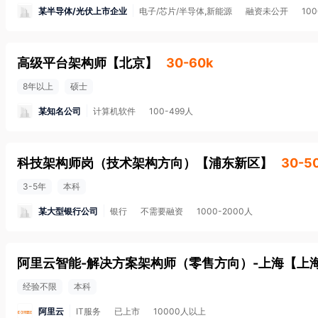
某半导体/光伏上市企业
电子/芯片/半导体,新能源
融资未公开
10
高级平台架构师
【
北京
】
30-60k
8年以上
硕士
某知名公司
计算机软件
100-499人
科技架构师岗（技术架构方向）
【
浦东新区
】
30-5
3-5年
本科
某大型银行公司
银行
不需要融资
1000-2000人
阿里云智能-解决方案架构师（零售方向）-上海
【
上
经验不限
本科
阿里云
IT服务
已上市
10000人以上