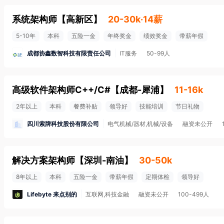
系统架构师
【
高新区
】
20-30k·14薪
5-10年
本科
五险一金
年终奖金
绩效奖金
带薪年假
成都协鑫数智科技有限责任公司
IT服务
50-99人
高级软件架构师C++/C#
【
成都-犀浦
】
11-16k
2年以上
本科
餐费补贴
领导好
技能培训
节日礼物
四川索牌科技股份有限公司
电气机械/器材,机械/设备
融资未公开
解决方案架构师
【
深圳-南油
】
30-50k
8年以上
本科
五险一金
带薪年假
定期体检
领导好
Lifebyte 来点别的
互联网,科技金融
融资未公开
100-499人