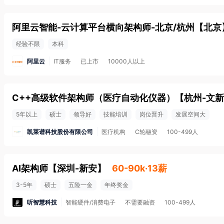
阿里云智能-云计算平台横向架构师-北京/杭州
【
北京
经验不限
本科
阿里云
IT服务
已上市
10000人以上
C++高级软件架构师（医疗自动化仪器）
【
杭州-文新
5年以上
硕士
领导好
技能培训
岗位晋升
发展空间大
凯莱谱科技股份有限公司
医疗机构
C轮融资
100-499人
AI架构师
【
深圳-新安
】
60-90k·13薪
3-5年
硕士
五险一金
年终奖金
听智慧科技
智能硬件/消费电子
不需要融资
100-499人