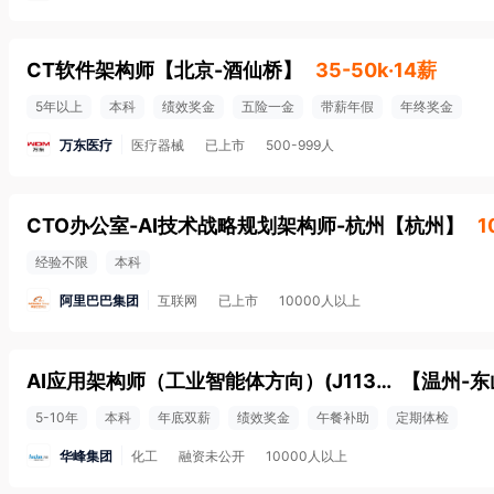
CT软件架构师
【
北京-酒仙桥
】
35-50k·14薪
5年以上
本科
绩效奖金
五险一金
带薪年假
年终奖金
万东医疗
医疗器械
已上市
500-999人
CTO办公室-AI技术战略规划架构师-杭州
【
杭州
】
1
经验不限
本科
阿里巴巴集团
互联网
已上市
10000人以上
AI应用架构师（工业智能体方向）(J11395)
【
温州-东
5-10年
本科
年底双薪
绩效奖金
午餐补助
定期体检
华峰集团
化工
融资未公开
10000人以上