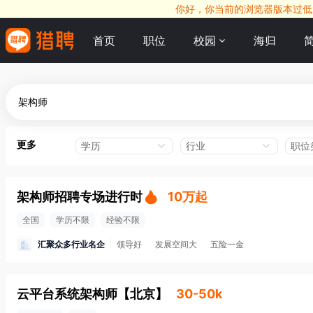
你好，你当前的浏览器版本过低，
首页
职位
校园
海归
更多
学历
行业
职位
架构师招聘专场进行时
10万起
全国
学历不限
经验不限
汇聚众多行业名企
领导好
发展空间大
五险一金
云平台系统架构师
【
北京
】
30-50k