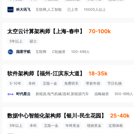
科大讯飞
互联网,人工智能
已上市
10000人以上
太空云计算架构师
【
上海-春申
】
70-100k
5年以上
硕士
国星宇航
互联网
C轮融资
100-499人
软件架构师
【
福州-江滨东大道
】
18-35k
5-10年
本科
五险一金
免费班车
带薪年假
节日礼物
时代星云
新能源,电气机械/器材,新能源汽车
战略融资
500-999人
数据中心智能化架构师
【
银川-民生花园
】
25-40k
5年以上
本科
五险一金
年终奖金
绩效奖金
定期体检