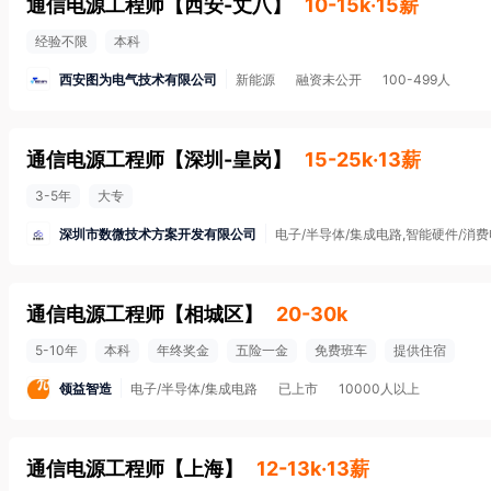
通信电源工程师
【
西安-丈八
】
10-15k·15薪
经验不限
本科
西安图为电气技术有限公司
新能源
融资未公开
100-499人
通信电源工程师
【
深圳-皇岗
】
15-25k·13薪
3-5年
大专
深圳市数微技术方案开发有限公司
电子/半导体/集成电路,智能硬件/消费
通信电源工程师
【
相城区
】
20-30k
5-10年
本科
年终奖金
五险一金
免费班车
提供住宿
领益智造
电子/半导体/集成电路
已上市
10000人以上
通信电源工程师
【
上海
】
12-13k·13薪