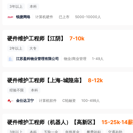
3年以上
本科
锐捷网络
计算机硬件
已上市
5000-10000人
硬件维护工程师
【
江阴
】
7-10k
2年以上
大专
江苏盈科物业管理有限公司
物业/商业管理
1-49人
硬件维护工程师
【
上海-城隍庙
】
8-12k
经验不限
本科
金仕达卫宁
计算机软件
C轮融资
100-499人
硬件维护工程师（机器人）
【
高新区
】
15-25k·14薪
3年以上
本科
五险一金
年终奖金
餐费补贴
交通补助