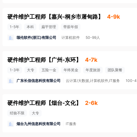
硬件维护工程师
【
嘉兴-桐乡市屠甸路
】
4-9k
1-5年
本科
扁平管理
带薪年假
颉伦软件(浙江)有限公司
计算机软件
50-99人
硬件维护工程师
【
广州-东环
】
4-7k
1-3年
大专
五险一金
年终奖金
年度旅游
团队聚餐
广东长信信息科技有限公司
云计算/大数据,计算机软件,IT服务
100-
硬件维护工程师
【
烟台-文化
】
2-6k
经验不限
大专
烟台九州信息科技有限公司
IT服务