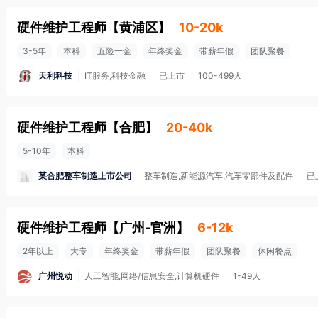
硬件维护工程师
【
黄浦区
】
10-20k
3-5年
本科
五险一金
年终奖金
带薪年假
团队聚餐
天利科技
IT服务,科技金融
已上市
100-499人
硬件维护工程师
【
合肥
】
20-40k
5-10年
本科
某合肥整车制造上市公司
整车制造,新能源汽车,汽车零部件及配件
已
硬件维护工程师
【
广州-官洲
】
6-12k
2年以上
大专
年终奖金
带薪年假
团队聚餐
休闲餐点
广州悦动
人工智能,网络/信息安全,计算机硬件
1-49人