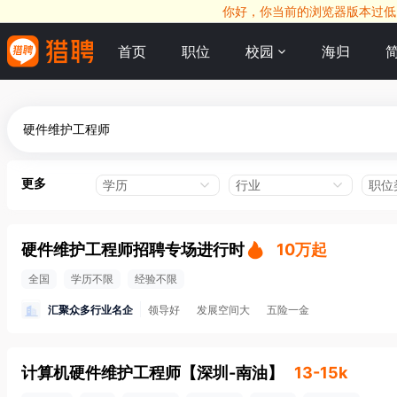
你好，你当前的浏览器版本过低，
首页
职位
校园
海归
更多
学历
行业
职位
硬件维护工程师招聘专场进行时
10万起
全国
学历不限
经验不限
汇聚众多行业名企
领导好
发展空间大
五险一金
计算机硬件维护工程师
【
深圳-南油
】
13-15k