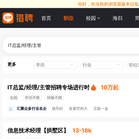
你好，你当前的浏览器版本过低，
首页
职位
校园
海归
更多
学历
行业
职位
IT总监/经理/主管招聘专场进行时
10万起
全国
学历不限
经验不限
汇聚众多行业名企
领导好
发展空间大
五险一金
信息技术经理
【
拱墅区
】
13-18k