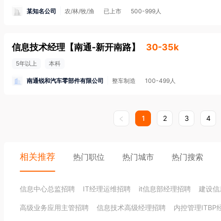
某知名公司
农/林/牧/渔
已上市
500-999人
信息技术经理
【
南通-新开南路
】
30-35k
5年以上
本科
南通锐和汽车零部件有限公司
整车制造
100-499人
1
2
3
4
相关推荐
热门职位
热门城市
热门搜索
信息中心总监招聘
IT经理运维招聘
it信息部经理招聘
建设信
高级业务应用主管招聘
信息技术高级经理招聘
内控管理ITBP