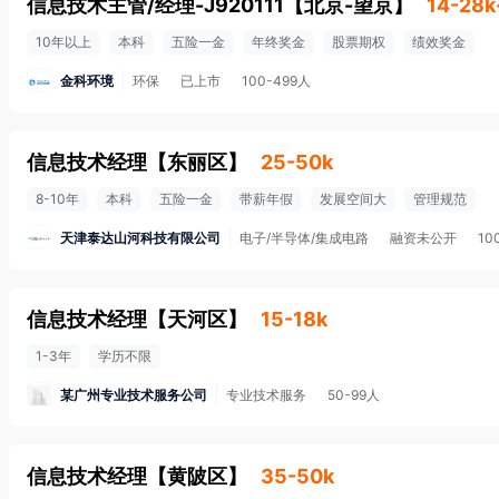
信息技术主管/经理-J920111
【
北京-望京
】
14-28k
10年以上
本科
五险一金
年终奖金
股票期权
绩效奖金
金科环境
环保
已上市
100-499人
信息技术经理
【
东丽区
】
25-50k
8-10年
本科
五险一金
带薪年假
发展空间大
管理规范
天津泰达山河科技有限公司
电子/半导体/集成电路
融资未公开
10
信息技术经理
【
天河区
】
15-18k
1-3年
学历不限
某广州专业技术服务公司
专业技术服务
50-99人
信息技术经理
【
黄陂区
】
35-50k