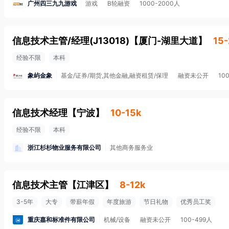
广州四三九九游戏
游戏
B轮融资
1000-2000人
信息技术主管/经理(J13018)
【
厦门-湖里大道
】
15-
经验不限
本科
象屿金象
基金/证券/期货,其他金融,融资租赁/保理
融资未公开
10
信息技术经理
【
宁波
】
10-15k
经验不限
本科
浙江杉杉物业服务有限公司
其他商务服务业
信息技术主管
【
江津区
】
8-12k
3-5年
大专
带薪年假
年度旅游
节日礼物
优秀员工奖
重庆嘉和标准件有限公司
机械/设备
融资未公开
100-499人