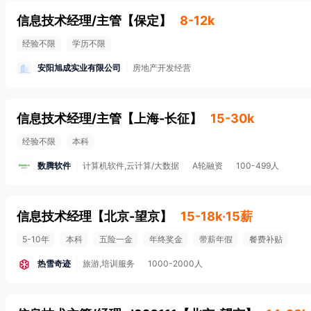
信息技术经理/主管
【
保定
】
8-12k
经验不限
学历不限
安阳旭成实业有限公司
房地产开发经营
信息技术经理/主管
【
上海-长征
】
15-30k
经验不限
本科
数腾软件
计算机软件,云计算/大数据
A轮融资
100-499人
信息技术经理
【
北京-望京
】
15-18k·15薪
5-10年
本科
五险一金
年终奖金
带薪年假
餐费补贴
热雪奇迹
旅游,培训服务
1000-2000人