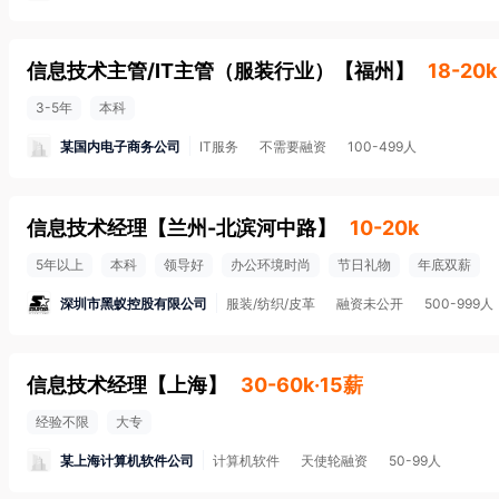
信息技术主管/IT主管（服装行业）
【
福州
】
18-20k
3-5年
本科
某国内电子商务公司
IT服务
不需要融资
100-499人
信息技术经理
【
兰州-北滨河中路
】
10-20k
5年以上
本科
领导好
办公环境时尚
节日礼物
年底双薪
深圳市黑蚁控股有限公司
服装/纺织/皮革
融资未公开
500-999人
信息技术经理
【
上海
】
30-60k·15薪
经验不限
大专
某上海计算机软件公司
计算机软件
天使轮融资
50-99人