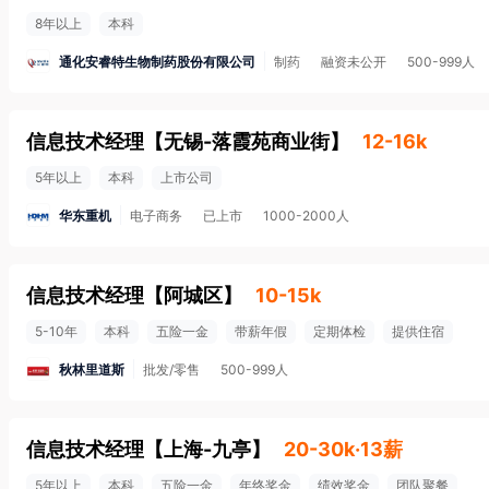
8年以上
本科
通化安睿特生物制药股份有限公司
制药
融资未公开
500-999人
信息技术经理
【
无锡-落霞苑商业街
】
12-16k
5年以上
本科
上市公司
华东重机
电子商务
已上市
1000-2000人
信息技术经理
【
阿城区
】
10-15k
5-10年
本科
五险一金
带薪年假
定期体检
提供住宿
秋林里道斯
批发/零售
500-999人
信息技术经理
【
上海-九亭
】
20-30k·13薪
5年以上
本科
五险一金
年终奖金
绩效奖金
团队聚餐