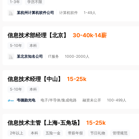
1-3年
学历不限
某杭州计算机软件公司
计算机软件
1-49人
信息技术部经理
【
北京
】
30-40k·14薪
5-10年
本科
某北京知名公司
IT服务
1000-2000人
信息技术经理
【
中山
】
15-25k
5-10年
本科
韦德勋光电
电子/半导体/集成电路
融资未公开
100-499人
信息技术主管
【
上海-五角场
】
15-25k
2年以上
本科
五险一金
带薪年假
节日礼物
管理规范