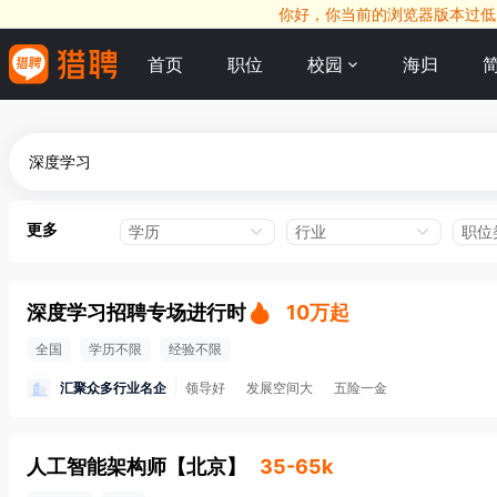
你好，你当前的浏览器版本过低，
首页
职位
校园
海归
更多
学历
行业
职位
深度学习招聘专场进行时
10万起
全国
学历不限
经验不限
汇聚众多行业名企
领导好
发展空间大
五险一金
人工智能架构师
【
北京
】
35-65k