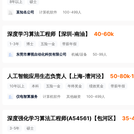
8年以上
硕士
某知名公司
计算机软件
100-499人
深度学习算法工程师
【
深圳-南油
】
40-60k
1-3年
博士
五险一金
带薪年假
东莞市摩视自动化科技有限公司
机械/设备
50-99人
人工智能应用生态负责人
【
上海-漕河泾
】
50-80k·
10年以上
本科
五险一金
年终奖金
绩效奖金
带薪年假
仪电智算服务
计算机软件
其他融资
100-499人
深度强化学习算法工程师(A54561)
【
包河区
】
35-
3-5年
硕士