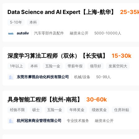
Data Science and AI Expert
【
上海-航华
】
25-35
5-10年
本科
autoliv
汽车零部件及配件
融资未公开
5000-10000人
深度学习算法工程师（双休）
【
长安镇
】
15-30k
1年以上
本科
五险一金
带薪年假
领导好
发展空间大
东莞市摩视自动化科技有限公司
机械/设备
50-99人
具身智能工程师
【
杭州-南苑
】
30-60k
经验不限
硕士
五险一金
年终奖金
绩效奖金
住房补贴
杭州冠来商业管理有限公司
专业技术服务
融资未公开