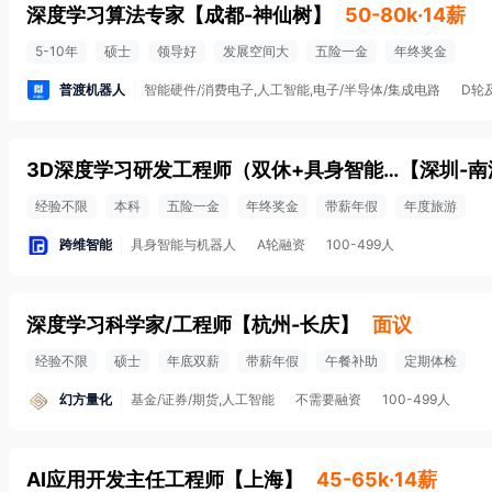
深度学习算法专家
【
成都-神仙树
】
50-80k·14薪
5-10年
硕士
领导好
发展空间大
五险一金
年终奖金
普渡机器人
智能硬件/消费电子,人工智能,电子/半导体/集成电路
D轮
3D深度学习研发工程师（双休+具身智能）
【
深圳-南
经验不限
本科
五险一金
年终奖金
带薪年假
年度旅游
跨维智能
具身智能与机器人
A轮融资
100-499人
深度学习科学家/工程师
【
杭州-长庆
】
面议
经验不限
硕士
年底双薪
带薪年假
午餐补助
定期体检
幻方量化
基金/证券/期货,人工智能
不需要融资
100-499人
AI应用开发主任工程师
【
上海
】
45-65k·14薪