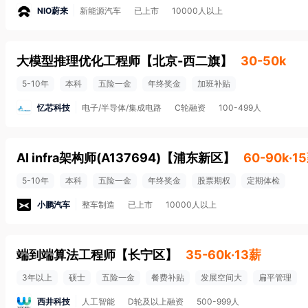
NIO蔚来
新能源汽车
已上市
10000人以上
大模型推理优化工程师
【
北京-西二旗
】
30-50k
5-10年
本科
五险一金
年终奖金
加班补贴
忆芯科技
电子/半导体/集成电路
C轮融资
100-499人
AI infra架构师(A137694)
【
浦东新区
】
60-90k·1
5-10年
本科
五险一金
年终奖金
股票期权
定期体检
小鹏汽车
整车制造
已上市
10000人以上
端到端算法工程师
【
长宁区
】
35-60k·13薪
3年以上
硕士
五险一金
餐费补贴
发展空间大
扁平管理
西井科技
人工智能
D轮及以上融资
500-999人