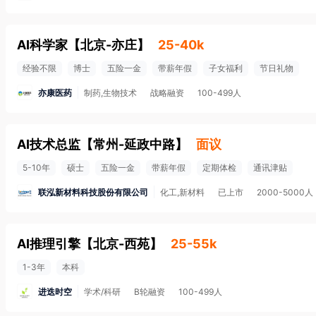
AI科学家
【
北京-亦庄
】
25-40k
经验不限
博士
五险一金
带薪年假
子女福利
节日礼物
亦康医药
制药,生物技术
战略融资
100-499人
AI技术总监
【
常州-延政中路
】
面议
5-10年
硕士
五险一金
带薪年假
定期体检
通讯津贴
联泓新材料科技股份有限公司
化工,新材料
已上市
2000-5000人
AI推理引擎
【
北京-西苑
】
25-55k
1-3年
本科
进迭时空
学术/科研
B轮融资
100-499人