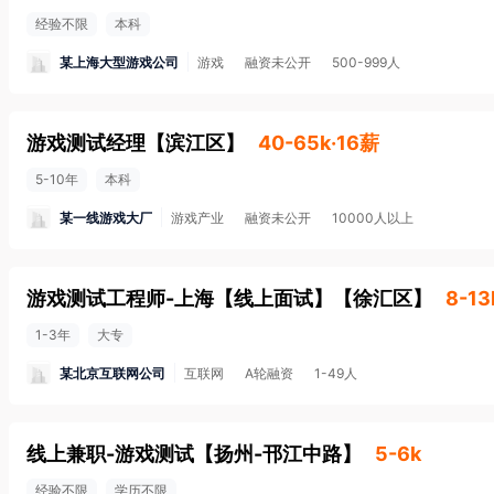
经验不限
本科
某上海大型游戏公司
游戏
融资未公开
500-999人
游戏测试经理
【
滨江区
】
40-65k·16薪
5-10年
本科
某一线游戏大厂
游戏产业
融资未公开
10000人以上
游戏测试工程师-上海【线上面试】
【
徐汇区
】
8-13
1-3年
大专
某北京互联网公司
互联网
A轮融资
1-49人
线上兼职-游戏测试
【
扬州-邗江中路
】
5-6k
经验不限
学历不限