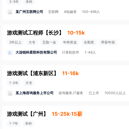
3-5年
本科
某广州互联网公司
互联网
A轮融资
100-499人
游戏测试工程师
【
长沙
】
10-15k
2年以上
大专
五险一金
年终奖金
全勤奖
带薪年假
大连锐科星联科技有限公司
计算机软件
1-49人
游戏测试
【
浦东新区
】
11-16k
1-3年
大专
某上海咨询服务上市公司
咨询服务,IT服务
已上市
10000人以上
游戏测试
【
广州
】
15-25k·15薪
1-7年
本科