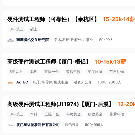
硬件测试工程师（可靠性）
【
余杭区
】
15-25k·14薪
3年以上
硕士
南湖脑机交叉研究院
学术/科研,政府/公共事业
50-99人
高级硬件测试工程师
【
厦门-梧侣
】
10-15k·13薪
5年以上
本科
五险一金
带薪年假
年度旅游
节日礼物
AcTEC
电子/半导体/集成电路
融资未公开
1000-2000人
高级硬件测试工程师(J11974)
【
厦门-后溪
】
12-20
3年以上
本科
五险一金
年终奖金
绩效奖金
带薪年假
厦门星纵物联科技有限公司
通信设备
500-999人