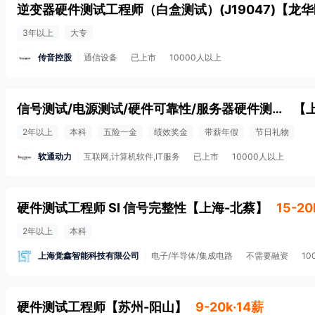
逆变器硬件测试工程师（白盒测试）(J19047)
【
龙华
3年以上
大专
传音控股
通信设备
已上市
10000人以上
信号测试/电源测试/硬件可靠性/服务器硬件测试等（上海/线上面试）
【
2年以上
本科
五险一金
绩效奖金
带薪年假
节日礼物
软通动力
互联网,计算机软件,IT服务
已上市
10000人以上
硬件测试工程师 SI 信号完整性
【
上海-北蔡
】
15-20
2年以上
本科
上海觉鑫智能科技有限公司
电子/半导体/集成电路
不需要融资
10
硬件测试工程师
【
苏州-阳山
】
9-20k·14薪