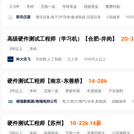
3-5年
本科
五险一金
年终奖金
绩效奖金
餐费补贴
联讯仪器
通信设备,电子/半导体/集成电路,仪器仪表
C轮融资
100
高级硬件测试工程师（学习机）
【
合肥-井岗
】
20-3
5年以上
本科
科大讯飞
互联网,人工智能
已上市
10000人以上
硬件测试工程师
【
南京-东善桥
】
14-28k
2年以上
本科
五险一金
带薪年假
年度旅游
子女福利
南瑞新能源/南瑞电控公司
电力/热力/燃气/水务,新能源
战略融资
硬件测试工程师
【
苏州
】
16-22k·14薪
5年以上
本科
年终奖金
五险一金
发展空间大
公司规模大