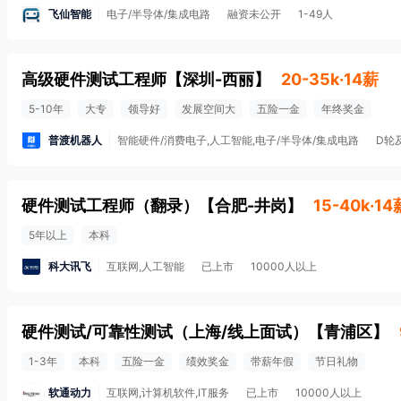
飞仙智能
电子/半导体/集成电路
融资未公开
1-49人
高级硬件测试工程师
【
深圳-西丽
】
20-35k·14薪
5-10年
大专
领导好
发展空间大
五险一金
年终奖金
普渡机器人
智能硬件/消费电子,人工智能,电子/半导体/集成电路
D轮
硬件测试工程师（翻录）
【
合肥-井岗
】
15-40k·14
5年以上
本科
科大讯飞
互联网,人工智能
已上市
10000人以上
硬件测试/可靠性测试（上海/线上面试）
【
青浦区
】
1-3年
本科
五险一金
绩效奖金
带薪年假
节日礼物
软通动力
互联网,计算机软件,IT服务
已上市
10000人以上