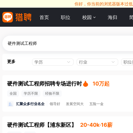
你好，你当前的浏览器版本过低，
首页
职位
校园
海归
更多
学历
行业
职位
硬件测试工程师招聘专场进行时
10万起
全国
学历不限
经验不限
汇聚众多行业名企
领导好
发展空间大
五险一金
硬件测试工程师
【
浦东新区
】
20-40k·16薪