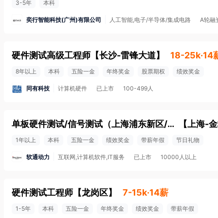
3-5年
本科
奕行智能科技(广州)有限公司
人工智能,电子/半导体/集成电路
A轮融
硬件测试高级工程师
【
长沙-雷锋大道
】
18-25k·14
8年以上
本科
五险一金
年终奖金
股票期权
绩效奖金
同有科技
计算机硬件
已上市
100-499人
单板硬件测试/信号测试（上海浦东新区/线上面试）
【
上海-
1年以上
本科
五险一金
绩效奖金
带薪年假
节日礼物
软通动力
互联网,计算机软件,IT服务
已上市
10000人以上
硬件测试工程师
【
龙岗区
】
7-15k·14薪
1-5年
本科
五险一金
年终奖金
绩效奖金
带薪年假