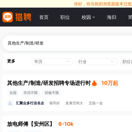
你好，你当前的浏览器版本过低，
首页
职位
校园
海归
更多
学历
行业
职位
其他生产/制造/研发招聘专场进行时
10万起
全国
学历不限
经验不限
汇聚众多行业名企
领导好
发展空间大
五险一金
放电师傅
【
安州区
】
6-10k