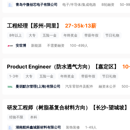
青岛中微创芯电子有限公司
电子/半导体/集成电路
B轮融资
50-9
工程经理
【
苏州-同里
】
27-35k·13薪
8年以上
大专
五险一金
年终奖金
带薪年假
节日礼物
安世博
新能源
不需要融资
100-499人
Product Engineer（防水透气方向）
【
嘉定区
】
10
1-3年
大专
五险一金
年终奖金
带薪年假
节日礼物
曼胡默尔管理(上海)有限公司
汽车零部件及配件
融资未公开
500
研发工程师（树脂基复合材料方向）
【
长沙-望城坡
】
经验不限
本科
湖南航科鑫城新材料有限公司
装饰装修
1-49人