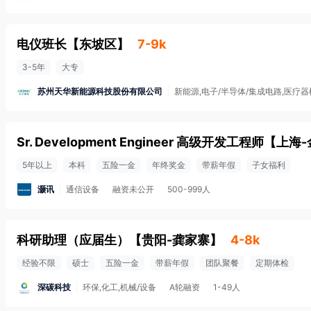
电仪班长
【
东坡区
】
7-9k
3-5年
大专
苏州天华新能源科技股份有限公司
新能源,电子/半导体/集成电路,医疗器
Sr. Development Engineer 高级开发工程师
【
上海-
5年以上
本科
五险一金
年终奖金
带薪年假
子女福利
灏讯
通信设备
融资未公开
500-999人
科研助理（应届生）
【
贵阳-龚家寨
】
4-8k
经验不限
硕士
五险一金
带薪年假
团队聚餐
定期体检
深碳科技
环保,化工,机械/设备
A轮融资
1-49人