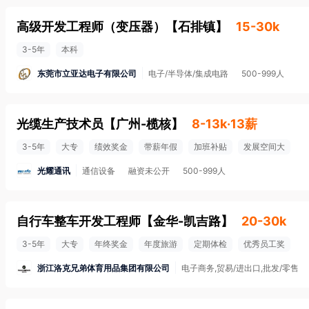
高级开发工程师（变压器）
【
石排镇
】
15-30k
3-5年
本科
东莞市立亚达电子有限公司
电子/半导体/集成电路
500-999人
光缆生产技术员
【
广州-榄核
】
8-13k·13薪
3-5年
大专
绩效奖金
带薪年假
加班补贴
发展空间大
光耀通讯
通信设备
融资未公开
500-999人
自行车整车开发工程师
【
金华-凯吉路
】
20-30k
3-5年
大专
年终奖金
年度旅游
定期体检
优秀员工奖
浙江洛克兄弟体育用品集团有限公司
电子商务,贸易/进出口,批发/零售