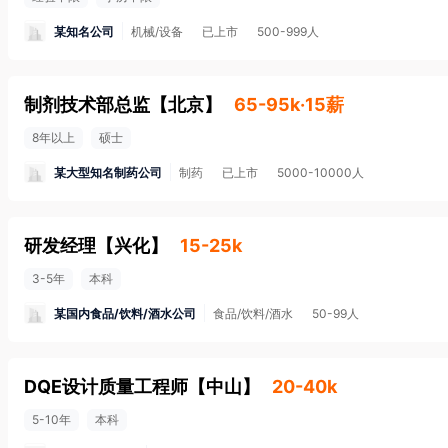
某知名公司
机械/设备
已上市
500-999人
制剂技术部总监
【
北京
】
65-95k·15薪
8年以上
硕士
某大型知名制药公司
制药
已上市
5000-10000人
研发经理
【
兴化
】
15-25k
3-5年
本科
某国内食品/饮料/酒水公司
食品/饮料/酒水
50-99人
DQE设计质量工程师
【
中山
】
20-40k
5-10年
本科