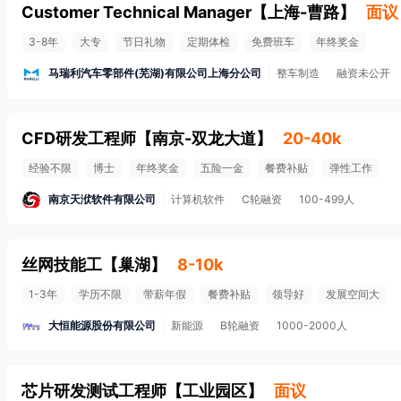
Customer Technical Manager
【
上海-曹路
】
面议
3-8年
大专
节日礼物
定期体检
免费班车
年终奖金
马瑞利汽车零部件(芜湖)有限公司上海分公司
整车制造
融资未公开
CFD研发工程师
【
南京-双龙大道
】
20-40k
经验不限
博士
年终奖金
五险一金
餐费补贴
弹性工作
南京天洑软件有限公司
计算机软件
C轮融资
100-499人
丝网技能工
【
巢湖
】
8-10k
1-3年
学历不限
带薪年假
餐费补贴
领导好
发展空间大
大恒能源股份有限公司
新能源
B轮融资
1000-2000人
芯片研发测试工程师
【
工业园区
】
面议