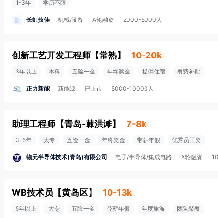
1-3年
学历不限
长虹技佳
机械/设备
A轮融资
2000-5000人
创新工艺开发工程师
【
常熟
】
10-20k
3年以上
本科
五险一金
年终奖金
提供住宿
餐费补贴
正力新能
新能源
已上市
5000-10000人
助理工程师
【
青岛-棘洪滩
】
7-8k
3-5年
大专
五险一金
年终奖金
带薪年假
优秀员工奖
物元半导体技术(青岛)有限公司
电子/半导体/集成电路
A轮融资
1
WB技术员
【
黄岛区
】
10-13k
5年以上
大专
五险一金
带薪年假
年度旅游
团队聚餐