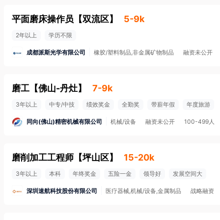
平面磨床操作员
【
双流区
】
5-9k
2年以上
学历不限
成都派斯光学有限公司
橡胶/塑料制品,非金属矿物制品
融资未公开
磨工
【
佛山-丹灶
】
7-9k
3年以上
中专/中技
绩效奖金
全勤奖
带薪年假
年度旅游
同向(佛山)精密机械有限公司
机械/设备
融资未公开
100-499人
磨削加工工程师
【
坪山区
】
15-20k
3年以上
本科
年终奖金
五险一金
领导好
发展空间大
深圳速航科技股份有限公司
医疗器械,机械/设备,金属制品
战略融资