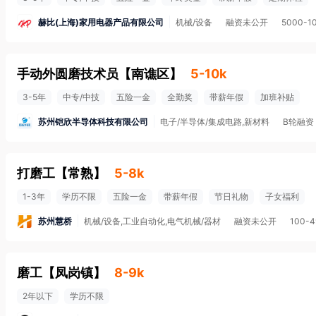
赫比(上海)家用电器产品有限公司
机械/设备
融资未公开
5000-1
手动外圆磨技术员
【
南谯区
】
5-10k
3-5年
中专/中技
五险一金
全勤奖
带薪年假
加班补贴
苏州铠欣半导体科技有限公司
电子/半导体/集成电路,新材料
B轮融资
打磨工
【
常熟
】
5-8k
1-3年
学历不限
五险一金
带薪年假
节日礼物
子女福利
苏州慧桥
机械/设备,工业自动化,电气机械/器材
融资未公开
100-
磨工
【
凤岗镇
】
8-9k
2年以下
学历不限