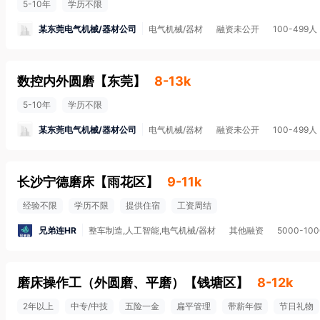
5-10年
学历不限
某东莞电气机械/器材公司
电气机械/器材
融资未公开
100-499人
数控内外圆磨
【
东莞
】
8-13k
5-10年
学历不限
某东莞电气机械/器材公司
电气机械/器材
融资未公开
100-499人
长沙宁德磨床
【
雨花区
】
9-11k
经验不限
学历不限
提供住宿
工资周结
兄弟连HR
整车制造,人工智能,电气机械/器材
其他融资
5000-10
磨床操作工（外圆磨、平磨）
【
钱塘区
】
8-12k
2年以上
中专/中技
五险一金
扁平管理
带薪年假
节日礼物