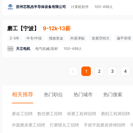
苏州芯凯杰半导体设备有限公司
计算机软件
100-499人
磨工
【
宁波
】
9-12k·13薪
3-5年
中专/中技
绩效奖金
外派津贴
发展空间大
扁平管理
天立电机
电气机械/器材
100-499人
1
2
3
4
相关推荐
热门职位
热门城市
热门搜索
磨齿工招聘
数控磨工招聘
研磨工程师招聘
磨削工程师招聘
外圆磨床磨工招聘
打磨喷丸工招聘
手摇平面磨床师傅招聘