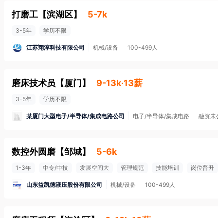
打磨工
【
滨湖区
】
5-7k
3-5年
学历不限
江苏翔淳科技有限公司
机械/设备
100-499人
磨床技术员
【
厦门
】
9-13k·13薪
3-5年
学历不限
某厦门大型电子/半导体/集成电路公司
电子/半导体/集成电路
融资未
数控外圆磨
【
邹城
】
5-6k
1-3年
中专/中技
发展空间大
管理规范
技能培训
岗位晋升
山东益凯德液压股份有限公司
机械/设备
100-499人