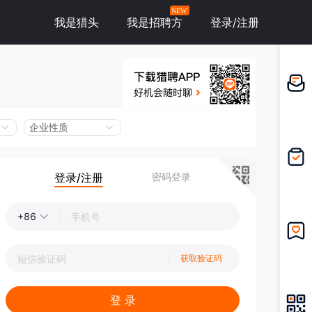
NEW
我是猎头
我是招聘方
登录/注册
邀请应
聘
企业性质
登录/注册
密码登录
我的投
递
+86
我的收
获取验证码
藏
登 录