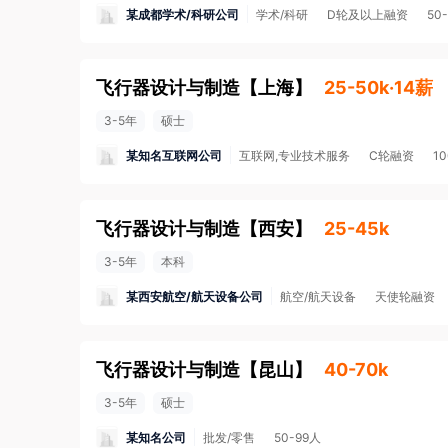
某成都学术/科研公司
学术/科研
D轮及以上融资
50
飞行器设计与制造
【
上海
】
25-50k·14薪
3-5年
硕士
某知名互联网公司
互联网,专业技术服务
C轮融资
1
飞行器设计与制造
【
西安
】
25-45k
3-5年
本科
某西安航空/航天设备公司
航空/航天设备
天使轮融资
飞行器设计与制造
【
昆山
】
40-70k
3-5年
硕士
某知名公司
批发/零售
50-99人