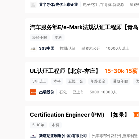
某半导体/光伏上市企业
电子/芯片/半导体,新能源
融资
汽车服务部E/e-Mark法规认证工程师
【
青岛
经验不限
本科
SGS中国
检测/认证
融资未公开
10000人以上
UL认证工程师
【
北京-亦庄
】
15-30k·15薪
3年以上
本科
五险一金
年终奖金
带薪年假
优
杰瑞股份
石化
已上市
5000-10000人
Certification Engineer (PM）
【
如皋
】
面
5-10年
本科
斯堪尼亚制造(中国)有限公司
汽车零部件及配件,整车制造