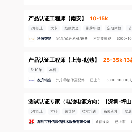
产品认证工程师
【
南安
】
10-15k
2年以上
大专
绩效奖金
带薪年假
定期体检
节
科牧智能
家具/家居,机械/设备
不需要融资
5000-1
产品认证工程师
【
上海-赵巷
】
25-35k·1
5-10年
本科
友升铝业
汽车零部件及配件
已上市
5000-10000人
测试认证专家（电池电源方向）
【
深圳-坪山
5年以上
本科
领导好
技能培训
岗位晋升
发展
深圳市科信通信技术股份有限公司
通信设备
已上市