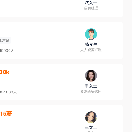
沈女士
招聘经理
派津贴
杨先生
人力资源经理
-10000人
30k
申女士
资深猎头顾问
00-5000人
·15薪
王女士