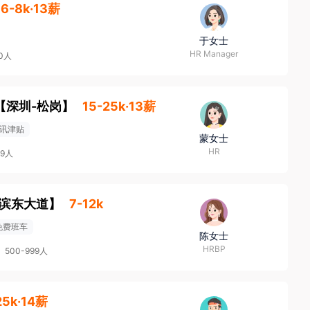
6-8k·13薪
于女士
HR Manager
00人
【
深圳-松岗
】
15-25k·13薪
讯津贴
蒙女士
HR
99人
江滨东大道
】
7-12k
免费班车
陈女士
HRBP
500-999人
25k·14薪