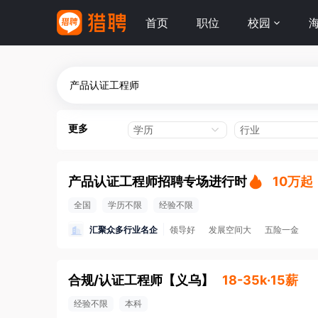
首页
职位
校园
更多
学历
行业
产品认证工程师招聘专场进行时
10万起
全国
学历不限
经验不限
汇聚众多行业名企
领导好
发展空间大
五险一金
合规/认证工程师
【
义乌
】
18-35k·15薪
经验不限
本科