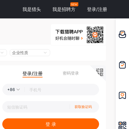
NEW
我是猎头
我是招聘方
登录/注册
邀请应
聘
企业性质
登录/注册
密码登录
我的投
递
+86
我的收
获取验证码
藏
登 录