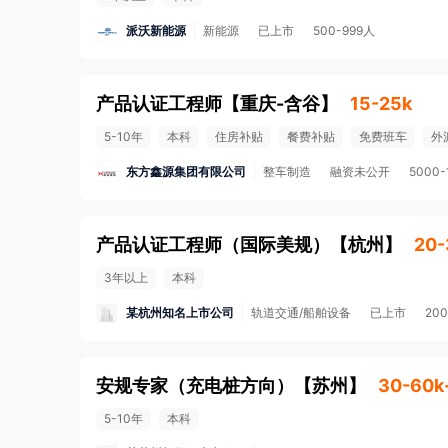
派沃新能源
新能源
已上市
500-999人
产品认证工程师
【
重庆-含谷
】
15-25k
5-10年
本科
住房补贴
餐费补贴
免费班车
外
东方鑫源集团有限公司
整车制造
融资未公开
5000
产品认证工程师（国际美规）
【
杭州
】
20-
3年以上
本科
某杭州知名上市公司
轨道交通/船舶设备
已上市
20
安规专家（充电桩方向）
【
苏州
】
30-60k
5-10年
本科