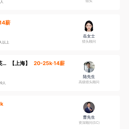
猎头
0人
·14薪
岳女士
猎头顾问
0人以上
产品认证工程师（阀门，泵，流体，外企，英语口语，TS, ABS, BV, LR, DNV, CCS, PED、ASME）
【
上海
】
20-25k·14薪
陆先生
高级猎头顾问
99人
0k
曹先生
资深顾问(SC)