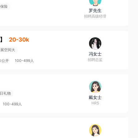
外保险
罗先生
招聘高级经理
】
20-30k
发展空间大
冯女士
招聘总监
未公开
100-499人
日礼物
戴女士
HRS
100-499人