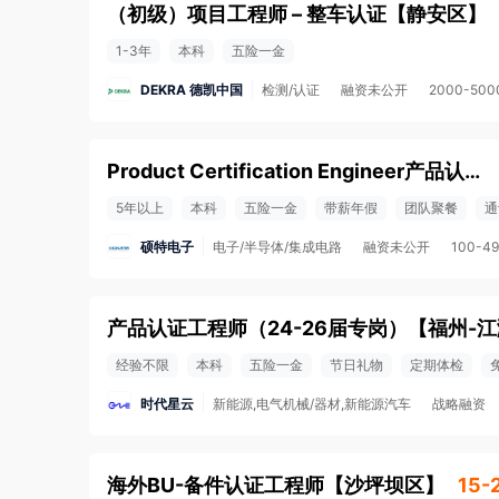
（初级）项目工程师 – 整车认证
【
静安区
】
1-3年
本科
五险一金
DEKRA 德凯中国
检测/认证
融资未公开
2000-50
Product Certification Engineer产品认证工程师
5年以上
本科
五险一金
带薪年假
团队聚餐
通
硕特电子
电子/半导体/集成电路
融资未公开
100-4
产品认证工程师（24-26届专岗）
【
福州-
经验不限
本科
五险一金
节日礼物
定期体检
时代星云
新能源,电气机械/器材,新能源汽车
战略融资
海外BU-备件认证工程师
【
沙坪坝区
】
15-