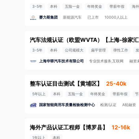
3-5年
本科
五险一金
年终奖金
带薪年假
海
赛力斯集团
新能源汽车
已上市
10000人以上
汽车法规认证（欧盟WVTA）
【
上海-徐家汇
3-5年
本科
公司规模大
扁平管理
弹性工作
上海华驿汽车技术有限公司
专业技术服务,互联网
融资
整车认证目击测试
【
黄埔区
】
25-40k
5年以上
本科
五险一金
年终奖金
带薪年假
节
国家智能商用车质量检验检测中心
检测/认证
A轮融资
海外产品认证工程师
【
博罗县
】
12-16k
1年以上
本科