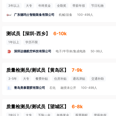
3年以上
大专
年终奖金
全勤奖
带薪年假
节日礼物
广东德玛士智能装备有限公司
机械/设备
100-499人
测试员
【
深圳-西乡
】
6-10k
1年以上
学历不限
深圳达德航空科技有限公司
电子/半导体/集成电路
50-99人
质量检测员/测试员
【
黄岛区
】
7-9k
3-5年
大专
餐费补贴
住房补贴
通讯津贴
交通补助
青岛美泰塑胶有限公司
石化
融资未公开
100-499人
质量检测员/测试员
【
望城区
】
6-8k
2年以上
大专
五险一金
年终奖金
股票期权
带薪年假