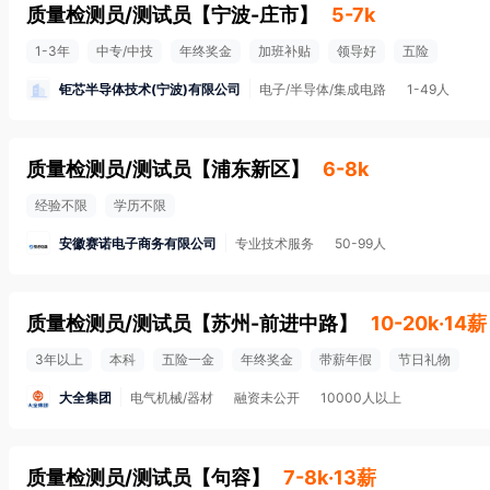
质量检测员/测试员
【
宁波-庄市
】
5-7k
1-3年
中专/中技
年终奖金
加班补贴
领导好
五险
钜芯半导体技术(宁波)有限公司
电子/半导体/集成电路
1-49人
质量检测员/测试员
【
浦东新区
】
6-8k
经验不限
学历不限
安徽赛诺电子商务有限公司
专业技术服务
50-99人
质量检测员/测试员
【
苏州-前进中路
】
10-20k·14薪
3年以上
本科
五险一金
年终奖金
带薪年假
节日礼物
大全集团
电气机械/器材
融资未公开
10000人以上
质量检测员/测试员
【
句容
】
7-8k·13薪