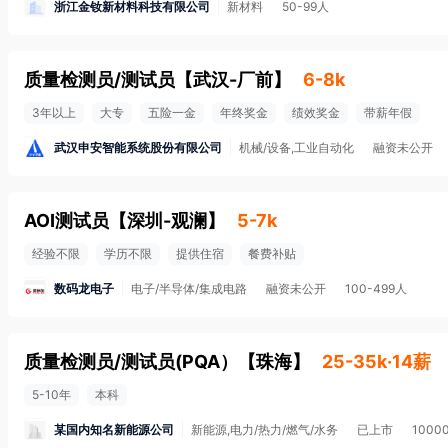
浙江金钕新材料科技有限公司
新材料
50-99人
质量检测员/测试员
【
武汉-厂前
】
6-8k
3年以上
大专
五险一金
年终奖金
绩效奖金
带薪年假
武汉申安智能系统股份有限公司
机械/设备,工业自动化
融资未公开
AOI测试员
【
深圳-观澜
】
5-7k
经验不限
学历不限
提供住宿
餐费补贴
数码龙电子
电子/半导体/集成电路
融资未公开
100-499人
质量检测员/测试员(PQA）
【
珠海
】
25-35k·14薪
5-10年
本科
某国内知名新能源公司
新能源,电力/热力/燃气/水务
已上市
100