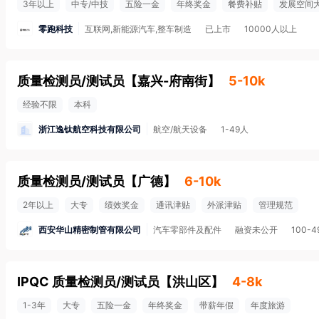
3年以上
中专/中技
五险一金
年终奖金
餐费补贴
发展空间
零跑科技
互联网,新能源汽车,整车制造
已上市
10000人以上
质量检测员/测试员
【
嘉兴-府南街
】
5-10k
经验不限
本科
浙江逸钛航空科技有限公司
航空/航天设备
1-49人
质量检测员/测试员
【
广德
】
6-10k
2年以上
大专
绩效奖金
通讯津贴
外派津贴
管理规范
西安华山精密制管有限公司
汽车零部件及配件
融资未公开
100-4
IPQC 质量检测员/测试员
【
洪山区
】
4-8k
1-3年
大专
五险一金
年终奖金
带薪年假
年度旅游