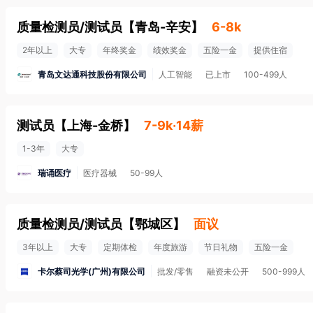
质量检测员/测试员
【
青岛-辛安
】
6-8k
2年以上
大专
年终奖金
绩效奖金
五险一金
提供住宿
青岛文达通科技股份有限公司
人工智能
已上市
100-499人
测试员
【
上海-金桥
】
7-9k·14薪
1-3年
大专
瑞诵医疗
医疗器械
50-99人
质量检测员/测试员
【
鄂城区
】
面议
3年以上
大专
定期体检
年度旅游
节日礼物
五险一金
卡尔蔡司光学(广州)有限公司
批发/零售
融资未公开
500-999人