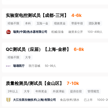
实验室电控测试员
【
成都-三河
】
4-6k
经验不限
本科
五险一金
绩效奖金
带薪年假
团队聚餐
瑞美(中国)热水器有限公司
机械/设备
融资未公开
100-499人
QC测试员（应届）
【
上海-金桥
】
6-8k
经验不限
大专
瑞诵医疗
医疗器械
50-99人
质量检测员/测试员
【
金山区
】
7-10k
2年以上
大专
年终奖金
外派津贴
提供住宿
管理规范
大江生医生物技术(上海)有限公司
食品/饮料/酒水
已上市
1000-