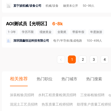
某宁波机械/设备公司
机械/设备
融资未公开
50-99人
AOI测试员
【
光明区
】
6-8k
1-3年
学历不限
绩效奖金
全勤奖
带薪年假
年度旅游
深圳国鑫恒运科技有限公司
电子/半导体/集成电路
100-499人
1
2
3
4
相关推荐
热门职位
热门城市
热门搜索
涂装检验员招聘
水利工程质量检测员招聘
三坐标检验招聘
混泥土工艺员招聘
热泵质量工程师招聘
助理客户质量工程师