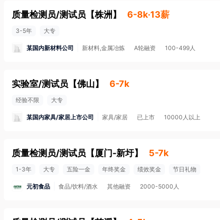
质量检测员/测试员
【
株洲
】
6-8k·13薪
3-5年
大专
某国内新材料公司
新材料,金属冶炼
A轮融资
100-499人
实验室/测试员
【
佛山
】
6-7k
经验不限
大专
某国内家具/家居上市公司
家具/家居
已上市
10000人以上
质量检测员/测试员
【
厦门-新圩
】
5-7k
1-3年
大专
五险一金
年终奖金
绩效奖金
节日礼物
元初食品
食品/饮料/酒水
其他融资
2000-5000人