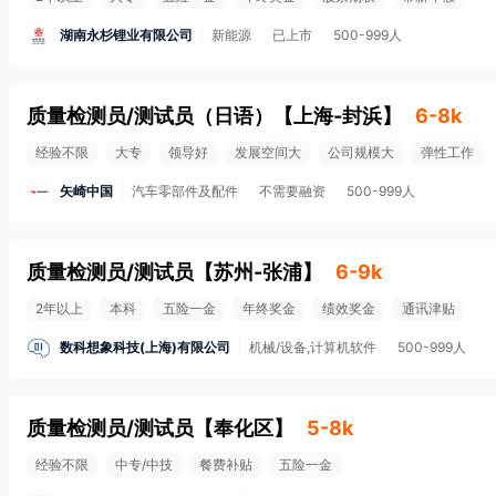
湖南永杉锂业有限公司
新能源
已上市
500-999人
质量检测员/测试员（日语）
【
上海-封浜
】
6-8k
经验不限
大专
领导好
发展空间大
公司规模大
弹性工作
矢崎中国
汽车零部件及配件
不需要融资
500-999人
质量检测员/测试员
【
苏州-张浦
】
6-9k
2年以上
本科
五险一金
年终奖金
绩效奖金
通讯津贴
数科想象科技(上海)有限公司
机械/设备,计算机软件
500-999人
质量检测员/测试员
【
奉化区
】
5-8k
经验不限
中专/中技
餐费补贴
五险一金