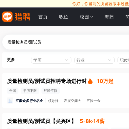
你好，你当前的浏览器版本过低，
首页
职位
校园
海归
更多
学历
行业
职位
质量检测员/测试员招聘专场进行时
10万起
全国
学历不限
经验不限
汇聚众多行业名企
领导好
发展空间大
五险一金
质量检测员/测试员
【
吴兴区
】
5-8k·14薪