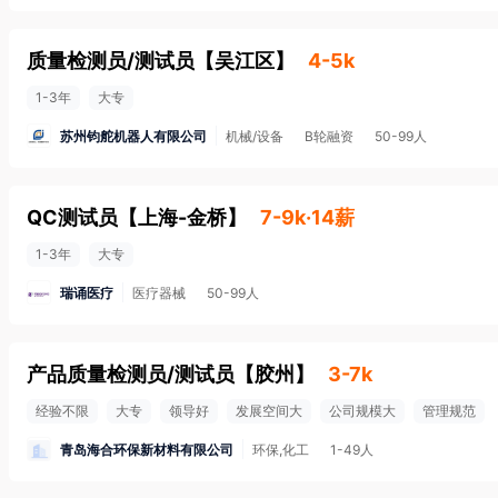
质量检测员/测试员
【
吴江区
】
4-5k
1-3年
大专
苏州钧舵机器人有限公司
机械/设备
B轮融资
50-99人
QC测试员
【
上海-金桥
】
7-9k·14薪
1-3年
大专
瑞诵医疗
医疗器械
50-99人
产品质量检测员/测试员
【
胶州
】
3-7k
经验不限
大专
领导好
发展空间大
公司规模大
管理规范
青岛海合环保新材料有限公司
环保,化工
1-49人