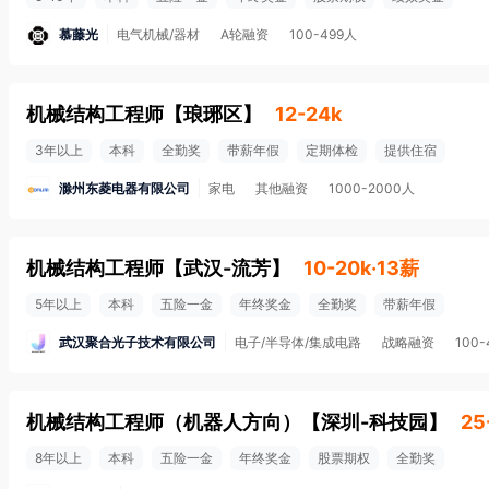
慕藤光
电气机械/器材
A轮融资
100-499人
机械结构工程师
【
琅琊区
】
12-24k
3年以上
本科
全勤奖
带薪年假
定期体检
提供住宿
滁州东菱电器有限公司
家电
其他融资
1000-2000人
机械结构工程师
【
武汉-流芳
】
10-20k·13薪
5年以上
本科
五险一金
年终奖金
全勤奖
带薪年假
武汉聚合光子技术有限公司
电子/半导体/集成电路
战略融资
100-
机械结构工程师（机器人方向）
【
深圳-科技园
】
25
8年以上
本科
五险一金
年终奖金
股票期权
全勤奖