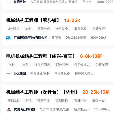
道通科技
人工智能,具身智能与机器人,新能源
已上市
1000-200
机械结构工程师
【
寮步镇
】
13-25k
3年以上
本科
五险一金
年终奖金
股票期权
带薪年假
广东恒翼能科技有限公司
新能源
D轮及以上融资
500-999人
电机机械结构工程师
【
绍兴-百官
】
6-8k·13薪
1-3年
本科
发展空间大
岗位晋升
公司规模大
带薪年假
卧龙集团
电气机械/器材
不需要融资
10000人以上
机械结构工程师（探针台）
【
杭州
】
20-25k·15薪
5年以上
本科
带薪年假
定期体检
节日礼物
五险一金
杭州飞仕得科技
电子/半导体/集成电路
融资未公开
100-499人