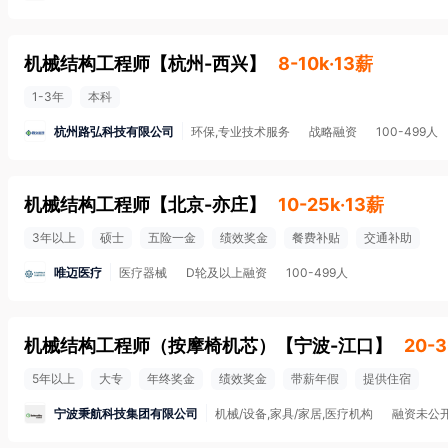
机械结构工程师
【
杭州-西兴
】
8-10k·13薪
1-3年
本科
杭州路弘科技有限公司
环保,专业技术服务
战略融资
100-499人
机械结构工程师
【
北京-亦庄
】
10-25k·13薪
3年以上
硕士
五险一金
绩效奖金
餐费补贴
交通补助
唯迈医疗
医疗器械
D轮及以上融资
100-499人
机械结构工程师（按摩椅机芯）
【
宁波-江口
】
20-3
5年以上
大专
年终奖金
绩效奖金
带薪年假
提供住宿
宁波秉航科技集团有限公司
机械/设备,家具/家居,医疗机构
融资未公