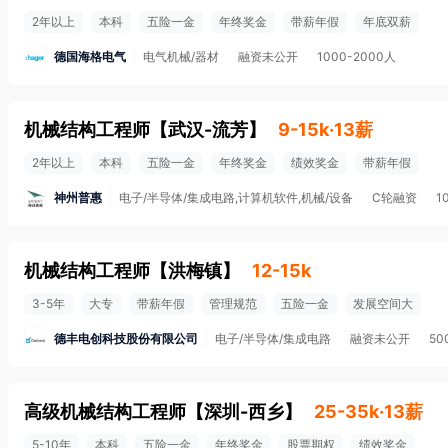
2年以上
本科
五险一金
年终奖金
带薪年假
年底双薪
德国海格电气
电气机械/器材
融资未公开
1000-2000人
机械结构工程师
【
武汉-流芳
】
9-15k·13薪
2年以上
本科
五险一金
年终奖金
绩效奖金
带薪年假
神州普惠
电子/半导体/集成电路,计算机软件,机械/设备
C轮融资
1
机械结构工程师
【
洪梅镇
】
12-15k
3-5年
大专
带薪年假
管理规范
五险一金
发展空间大
德丰电创科技股份有限公司
电子/半导体/集成电路
融资未公开
50
高级机械结构工程师
【
深圳-西乡
】
25-35k·13薪
5-10年
本科
五险一金
年终奖金
股票期权
绩效奖金