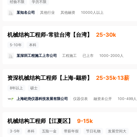
经验不限
学历不限
某知名公司
其他行业
其他融资
10000人以上
机械结构工程师-常驻台湾
【
台湾
】
25-30k
5-10年
本科
某深圳工程施工上市公司
工程施工
已上市
1000-2000人
资深机械结构工程师
【
上海-颛桥
】
25-35k·13薪
8年以上
硕士
上海屹尧仪器科技发展有限公司
仪器仪表
融资未公开
100-499人
机械结构工程师
【
江夏区
】
9-15k
3-5年
本科
五险一金
带薪年假
节日礼物
发展空间大