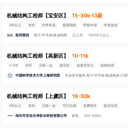
机械结构工程师
【
宝安区
】
15-30k·13薪
5年以上
本科
年终奖金
股票期权
带薪年假
年度旅游
拓邦股份
电子/半导体/集成电路
已上市
10000人以上
机械结构工程师
【
高新区
】
10-11k
1-3年
本科
五险一金
领导好
发展空间大
技能培训
中国科学技术大学上海研究院
专业技术服务,电子/半导体/集成电路,计
机械结构工程师
【
上虞区
】
18-30k
5年以上
本科
五险一金
节日礼物
免费班车
提供住宿
绍兴市安吉尔净饮水科技有限公司
家电
100-499人