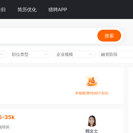
海归
简历优化
猎聘APP
搜索
职位类型
企业规模
融资阶段
本期新增1020个职位
5-35k
能培训
顾女士