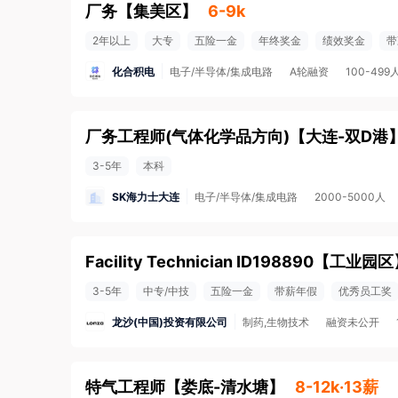
厂务
【
集美区
】
6-9k
2年以上
大专
五险一金
年终奖金
绩效奖金
带
化合积电
电子/半导体/集成电路
A轮融资
100-499
厂务工程师(气体化学品方向)
【
大连-双D港
3-5年
本科
SK海力士大连
电子/半导体/集成电路
2000-5000人
Facility Technician ID198890
【
工业园区
3-5年
中专/中技
五险一金
带薪年假
优秀员工奖
龙沙(中国)投资有限公司
制药,生物技术
融资未公开
特气工程师
【
娄底-清水塘
】
8-12k·13薪