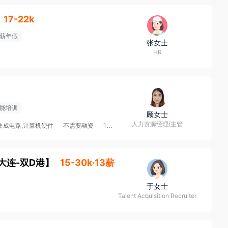
17-22k
薪年假
张女士
HR
能培训
顾女士
人力资源经理/主管
集成电路,计算机硬件
不需要融资
100-499人
大连-双D港
】
15-30k·13薪
于女士
Talent Acquisition Recruiter