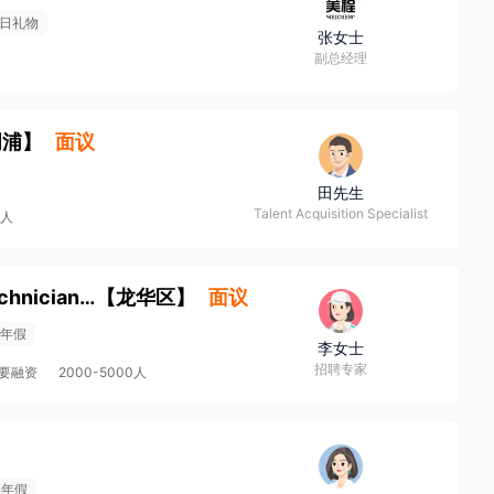
日礼物
张女士
副总经理
周浦
】
面议
田先生
Talent Acquisition Specialist
0人
厂务气化技术员/Facility Gas Chemical Technician(J10345)
【
龙华区
】
面议
年假
李女士
招聘专家
要融资
2000-5000人
薪年假