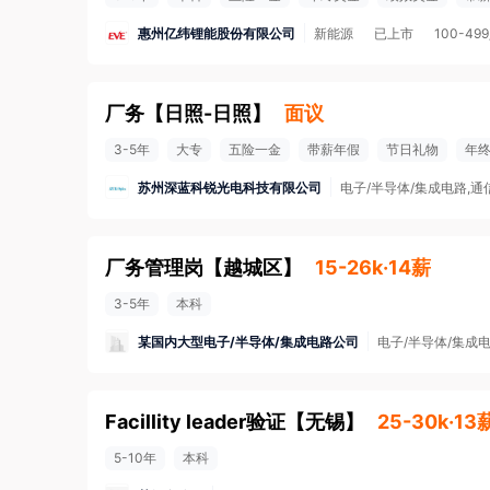
惠州亿纬锂能股份有限公司
新能源
已上市
100-49
厂务
【
日照-日照
】
面议
3-5年
大专
五险一金
带薪年假
节日礼物
年
苏州深蓝科锐光电科技有限公司
电子/半导体/集成电路,通
厂务管理岗
【
越城区
】
15-26k·14薪
3-5年
本科
某国内大型电子/半导体/集成电路公司
电子/半导体/集成
Facillity leader验证
【
无锡
】
25-30k·13
5-10年
本科