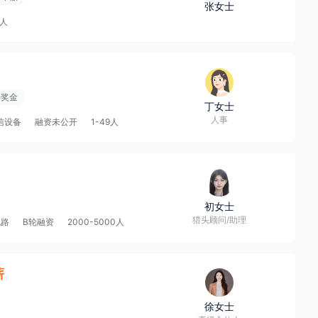
张女士
9人
终奖金
丁女士
人事
信设备
融资未公开
1-49人
初女士
猎头顾问/助理
电路
B轮融资
2000-5000人
薪
徐女士