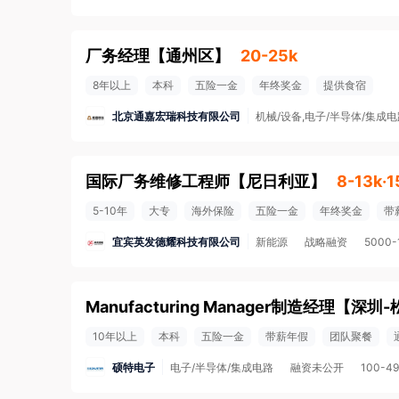
厂务经理
【
通州区
】
20-25k
8年以上
本科
五险一金
年终奖金
提供食宿
北京通嘉宏瑞科技有限公司
机械/设备,电子/半导体/集成电
国际厂务维修工程师
【
尼日利亚
】
8-13k·
5-10年
大专
海外保险
五险一金
年终奖金
带
宜宾英发德耀科技有限公司
新能源
战略融资
5000
Manufacturing Manager制造经理
【
深圳-
10年以上
本科
五险一金
带薪年假
团队聚餐
硕特电子
电子/半导体/集成电路
融资未公开
100-4