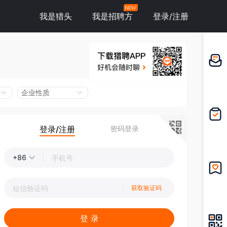
NEW
我是猎头
我是招聘方
登录/注册
邀请应
聘
企业性质
登录/注册
密码登录
我的投
递
+86
我的收
获取验证码
藏
登 录