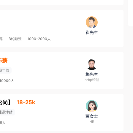
崔先生
路
B轮融资
1000-2000人
15薪
薪年假
梅先生
hrbp经理
-10000人
松岗
】
18-25k
通讯津贴
蒙女士
HR
99人