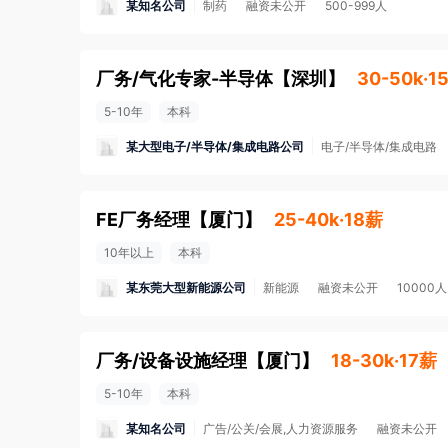
某知名公司
制药
融资未公开
500-999人
厂务/气化专家-半导体
【
深圳
】
30-50k·1
5-10年
本科
某大型电子/半导体/集成电路公司
电子/半导体/集成电路
FE厂务经理
【
厦门
】
25-40k·18薪
10年以上
本科
某东莞大型新能源公司
新能源
融资未公开
10000
厂务/设备设施经理
【
厦门
】
18-30k·17薪
5-10年
本科
某知名公司
广告/公关/会展,人力资源服务
融资未公开