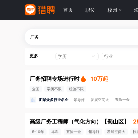
首页
职位
校园
更多
学历
行业
厂务招聘专场进行时
10万起
全国
学历不限
经验不限
汇聚众多行业名企
领导好
发展空间大
五险一金
高级厂务工程师（气化方向）
【
蜀山区
】
2
5-10年
本科
五险一金
领导好
发展空间大
技