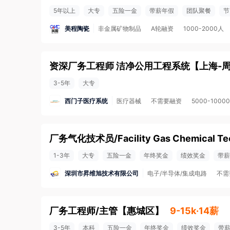
5年以上
大专
五险一金
带薪年假
团队聚餐
节
美程陶瓷
非金属矿物制品
A轮融资
1000-2000人
资深厂务工程师 洁净公用工程系统
【
上海-
3-5年
大专
西门子医疗系统
医疗器械
不需要融资
5000-1000
1-3年
大专
五险一金
年终奖金
绩效奖金
带薪
深圳市昇维旭技术有限公司
电子/半导体/集成电路
不需
厂务工程师/主管
【
惠城区
】
9-15k·14薪
3-5年
本科
五险一金
年终奖金
绩效奖金
带