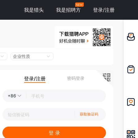
NEW
我是猎头
我是招聘方
登录/注册
邀请应
聘
企业性质
登录/注册
密码登录
我的投
递
+86
我的收
获取验证码
藏
登 录