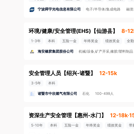
宁波舜宇光电信息有限公司
电子/半导体/集成电路
融资
环境/健康/安全管理(EHS)
【
仙游县
】
8-12
1-3年
本科
五险一金
年终奖金
绩效奖金
全勤
海安橡胶集团股份公司
机械/设备,矿产开采,橡胶/塑料制品
安全管理人员
【
绍兴-诸暨
】
12-15k
3-5年
本科
诸暨市中欣燃气有限公司
石化
100-499人
资深生产安全管理
【
惠州-水门
】
12-18k·
5-10年
本科
五险一金
年终奖金
绩效奖金
带