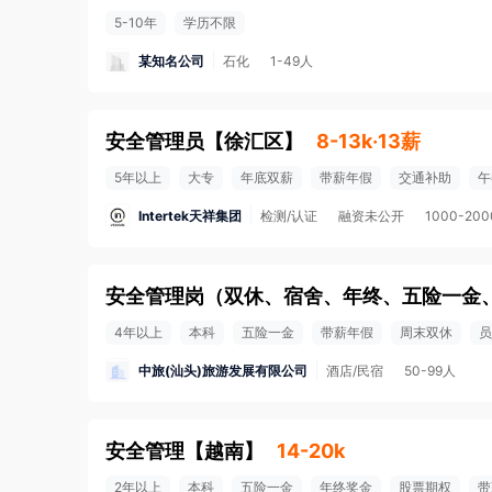
5-10年
学历不限
某知名公司
石化
1-49人
安全管理员
【
徐汇区
】
8-13k·13薪
5年以上
大专
年底双薪
带薪年假
交通补助
午
Intertek天祥集团
检测/认证
融资未公开
1000-20
4年以上
本科
五险一金
带薪年假
周末双休
员
中旅(汕头)旅游发展有限公司
酒店/民宿
50-99人
安全管理
【
越南
】
14-20k
2年以上
本科
五险一金
年终奖金
股票期权
带