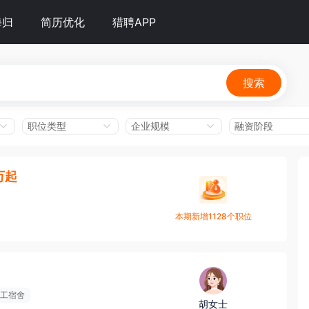
海归
简历优化
猎聘APP
搜索
职位类型
企业规模
融资阶段
万起
本期新增1128个职位
工宿舍
胡女士