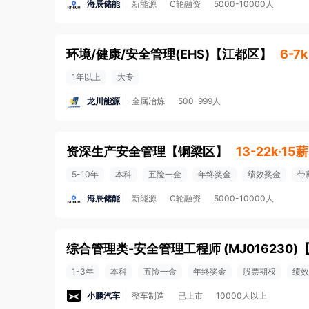
海辰储能
新能源
C轮融资
5000-10000人
环境/健康/安全管理(EHS)
【
江都区
】
6-7k
1年以上
大专
龙川能源
金属冶炼
500-999人
资深生产安全管理
【
铜梁区
】
13-22k·15薪
5-10年
本科
五险一金
年终奖金
绩效奖金
带
海辰储能
新能源
C轮融资
5000-10000人
综合管理类-安全管理工程师 (MJ016230)
1-3年
本科
五险一金
年终奖金
股票期权
绩效
小鹏汽车
整车制造
已上市
10000人以上