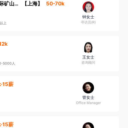
国际安全副总经理级或专员 至少 5 年以上国际矿山安全管理经验【福建上班，世界500强国企】
【
上海
】
50-70k
钟女士
寻访员(R)
人以上
12k
王女士
咨询顾问
0-5000人
k·15薪
管女士
Office Manager
k·15薪