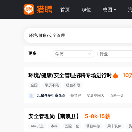
首页
职位
校园
更多
学历
行业
环境/健康/安全管理招聘专场进行时
10
全国
学历不限
经验不限
汇聚众多行业名企
领导好
发展空间大
五险一金
安全管理岗
【
南澳县
】
5-8k·15薪
4年以上
本科
五险一金
带薪年假
周末双休
员