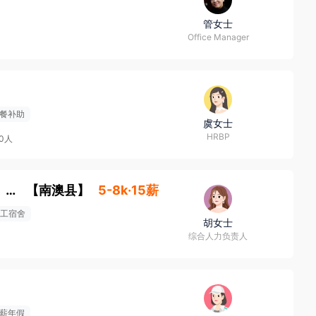
管女士
Office Manager
餐补助
虞女士
HRBP
00人
安全管理岗（双休、宿舍、年终、五险一金、体检）
【
南澳县
】
5-8k·15薪
工宿舍
胡女士
综合人力负责人
薪年假