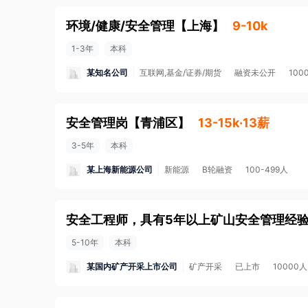
环境/健康/安全管理
【
上海
】
9-10k
1-3年
本科
某知名公司
互联网,基金/证券/期货
融资未公开
100
安全管理岗
【
青浦区
】
13-15k·13薪
3-5年
本科
某上海新能源公司
新能源
B轮融资
100-499人
5-10年
本科
某国内矿产开采上市公司
矿产开采
已上市
10000