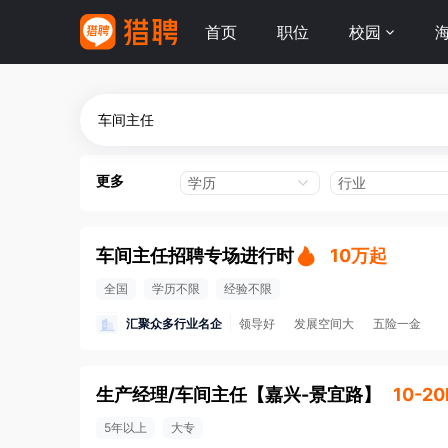
首页
职位
校园
更多
学历
行业
车间主任招聘专场进行时
10万起
全国
学历不限
经验不限
汇聚众多行业名企
领导好
发展空间大
五险一金
生产经理/车间主任
【
嘉兴-景宜路
】
10-20
5年以上
大专