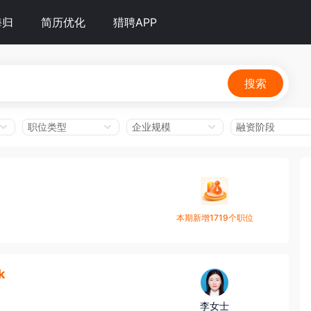
海归
简历优化
猎聘APP
搜索
职位类型
企业规模
融资阶段
本期新增1719个职位
k
李女士