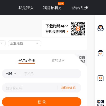
NEW
我是猎头
我是招聘方
登录/注册
邀请应
聘
企业性质
登录/注册
密码登录
我的投
递
+86
我的收
获取验证码
藏
登 录