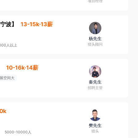
项目经理
【
宁波
】
13-15k·13薪
杨先生
猎头顾问
0000人以上
】
10-16k·14薪
展空间大
秦先生
招聘主管
0k
樊先生
猎头
5000-10000人