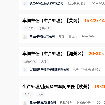
浙江今味生物技术有限公司
食品/饮料/酒水
100-499人
车间主任（生产经理）
【
黄冈
】
15-22k·1
5-10年
学历不限
某杭州环保上市公司
环保
已上市
100-499人
车间主任（生产经理）
【
潞州区
】
20-30k
经验不限
大专
山西高科华烨电子集团有限公司
电子/半导体/集成电路
生产经理/流延涂布车间主任
【
杭州
】
18-2
3-5年
大专
某杭州机械/设备公司
机械/设备
融资未公开
100-4