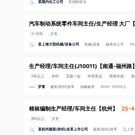
某国内化工公司
其他制造业
汽车制动系统零件车间主任/生产经理 大厂
5-10年
大专
某上海大型机械/设备公司
机械/设备
融资未公开
1
生产经理/车间主任(J10011)
【
南通-福州路
5年以上
本科
五险一金
年终奖金
带薪年假
发
罗莱
服装/纺织/皮革
战略融资
5000-10000人
棉袜编制生产经理/车间主任
【
杭州
】
25-4
8年以上
大专
某杭州服装/纺织/皮革上市公司
服装/纺织/皮革
已上市