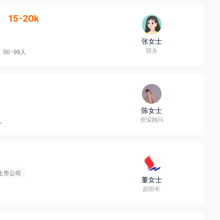
】
15-20k
张女士
猎头
50-99人
陈女士
资深顾问
人
上市公司
董女士
副部长