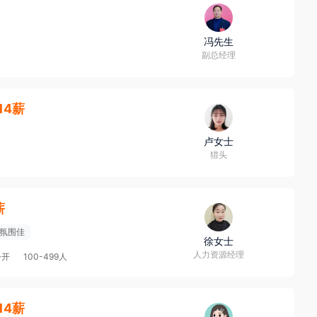
冯先生
副总经理
·14薪
卢女士
猎头
薪
氛围佳
徐女士
人力资源经理
公开
100-499人
·14薪