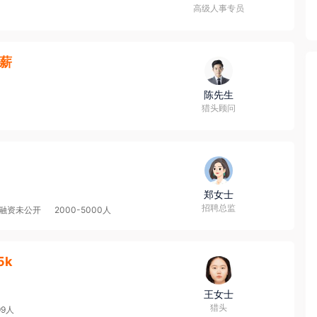
高级人事专员
4薪
陈先生
猎头顾问
郑女士
招聘总监
融资未公开
2000-5000人
5k
王女士
猎头
99人