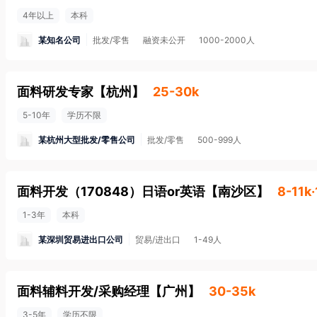
4年以上
本科
某知名公司
批发/零售
融资未公开
1000-2000人
面料研发专家
【
杭州
】
25-30k
5-10年
学历不限
某杭州大型批发/零售公司
批发/零售
500-999人
面料开发（170848）日语or英语
【
南沙区
】
8-11k
1-3年
本科
某深圳贸易进出口公司
贸易/进出口
1-49人
面料辅料开发/采购经理
【
广州
】
30-35k
3-5年
学历不限