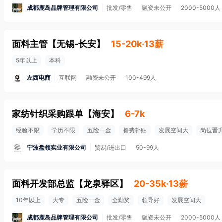
成都鹿岛品牌管理有限公司
批发/零售
融资未公开
2000-5000人
面料主管
【
无锡-长安
】
15-20k·13薪
5年以上
本科
左西电商
互联网
融资未公开
100-499人
家纺针织采购跟单
【
海安
】
6-7k
经验不限
学历不限
五险一金
餐费补贴
发展空间大
岗位晋
宁波盘领实业有限公司
贸易/进出口
50-99人
面料开发部总监
【
龙泉驿区
】
20-35k·13薪
10年以上
大专
五险一金
全勤奖
领导好
发展空间大
成都鹿岛品牌管理有限公司
批发/零售
融资未公开
2000-5000人