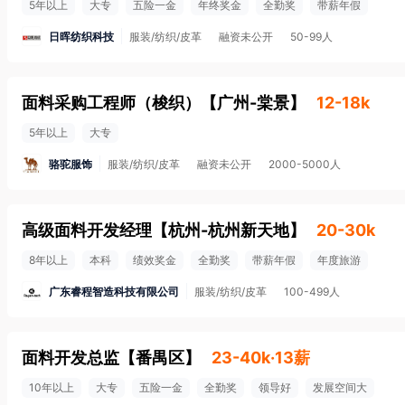
5年以上
大专
五险一金
年终奖金
全勤奖
带薪年假
日晖纺织科技
服装/纺织/皮革
融资未公开
50-99人
面料采购工程师（梭织）
【
广州-棠景
】
12-18k
5年以上
大专
骆驼服饰
服装/纺织/皮革
融资未公开
2000-5000人
高级面料开发经理
【
杭州-杭州新天地
】
20-30k
8年以上
本科
绩效奖金
全勤奖
带薪年假
年度旅游
广东睿程智造科技有限公司
服装/纺织/皮革
100-499人
面料开发总监
【
番禺区
】
23-40k·13薪
10年以上
大专
五险一金
全勤奖
领导好
发展空间大