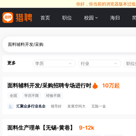
你好，你当前的浏览器版本过低，
首页
职位
校园
海归
更多
学历
行业
职位
面料辅料开发/采购招聘专场进行时
10万起
全国
学历不限
经验不限
汇聚众多行业名企
领导好
发展空间大
五险一金
面料生产理单
【
无锡-黄巷
】
9-12k