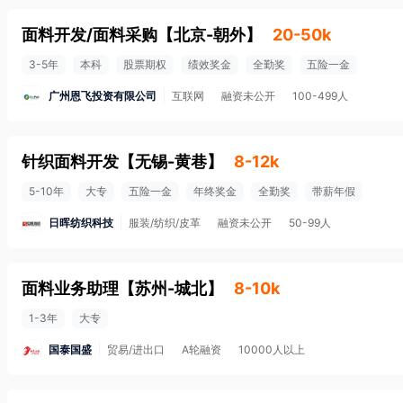
面料开发/面料采购
【
北京-朝外
】
20-50k
3-5年
本科
股票期权
绩效奖金
全勤奖
五险一金
广州恩飞投资有限公司
互联网
融资未公开
100-499人
针织面料开发
【
无锡-黄巷
】
8-12k
5-10年
大专
五险一金
年终奖金
全勤奖
带薪年假
日晖纺织科技
服装/纺织/皮革
融资未公开
50-99人
面料业务助理
【
苏州-城北
】
8-10k
1-3年
大专
国泰国盛
贸易/进出口
A轮融资
10000人以上