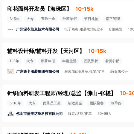
印花面料开发员
【
海珠区
】
10-15k
3-5年
大专
五险一金
带薪年假
节日礼物
扁平管理
广州深衣信息技术有限公司
电子商务,服装/纺织/皮革
B轮融资
10
辅料设计师/辅料开发
【
天河区
】
10-15k
1-3年
大专
带薪年假
年度旅游
团队聚餐
餐费补贴
广东路卡服装集团有限公司
服装/纺织/皮革,批发/零售
融资未公开
针织面料研发工程师/经理/总监
【
佛山-张槎
】
10-3
5-10年
大专
优秀员工奖
绩效奖金
团队聚餐
领导好
佛山市盛丰纺织科技有限公司
服装/纺织/皮革
50-99人