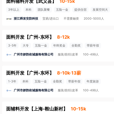
面料辅料开发
【
武义县
】
10-15k
3年以上
本科
团队聚餐
五险一金
提供住宿
发展空间大
浙江舜发安防科技
贸易/进出口
不需要融资
2000-5000人
面料开发
【
广州-东环
】
8-12k
3-5年
大专
五险一金
年终奖金
全勤奖
带薪年假
广州市娇韵依城服饰有限公司
服装/纺织/皮革
100-499人
面料开发
【
广州-东环
】
8-10k·13薪
1-3年
本科
五险一金
全勤奖
带薪年假
年度旅游
广州市娇韵依城服饰有限公司
服装/纺织/皮革
100-499人
面辅料开发
【
上海-鞍山新村
】
10-15k