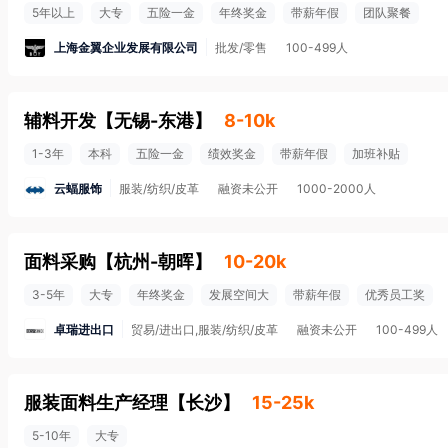
5年以上
大专
五险一金
年终奖金
带薪年假
团队聚餐
上海金翼企业发展有限公司
批发/零售
100-499人
辅料开发
【
无锡-东港
】
8-10k
1-3年
本科
五险一金
绩效奖金
带薪年假
加班补贴
云蝠服饰
服装/纺织/皮革
融资未公开
1000-2000人
面料采购
【
杭州-朝晖
】
10-20k
3-5年
大专
年终奖金
发展空间大
带薪年假
优秀员工奖
卓瑞进出口
贸易/进出口,服装/纺织/皮革
融资未公开
100-499人
服装面料生产经理
【
长沙
】
15-25k
5-10年
大专