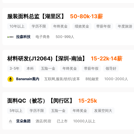
服装面料总监
【
湖里区
】
50-80k·13薪
10年以上
学历不限
年终奖金
绩效奖金
带薪年假
年度旅游
拉森科技
电子商务
500-999人
材料研发(J12064)
【
深圳-南油
】
15-22k·14薪
3-5年
本科
五险一金
年终奖金
带薪年假
领导好
Bananain蕉内
互联网,服装/纺织/皮革
B轮融资
1000-2000人
面料QC（被芯）
【
闵行区
】
15-25k
5年以上
学历不限
五险一金
年终奖金
发展空间大
亚朵集团
酒店/民宿
已上市
10000人以上