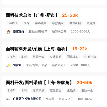
面料技术总监
【
广州-新市
】
25-50k
8年以上
大专
年终奖金
绩效奖金
餐费补贴
领导好
骆驼服饰
服装/纺织/皮革
融资未公开
2000-5000人
面料辅料开发/采购
【
上海-颛桥
】
15-22k
3-5年
本科
带薪年假
交通补助
通讯津贴
午餐补助
阿吉豆
珠宝/首饰,工艺品
融资未公开
2000-5000人
面料开发/面料采购
【
上海-朱家角
】
20-50k
3-5年
本科
股票期权
绩效奖金
全勤奖
五险一金
广州恩飞投资有限公司
互联网
融资未公开
100-499人