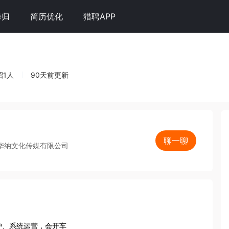
海归
简历优化
猎聘APP
招1人
90天前更新
聊一聊
湖华纳文化传媒有限公司
护、系统运营，会开车