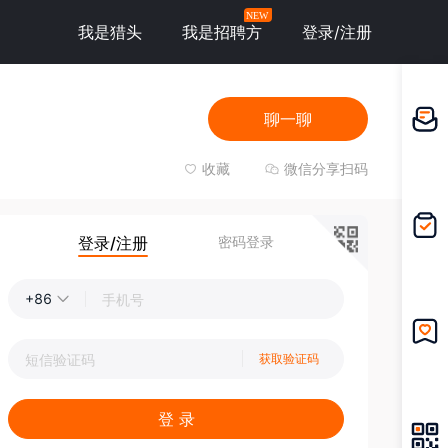
NEW
我是猎头
我是招聘方
登录/注册
聊一聊
邀请应
聘
收藏
微信分享扫码
登录/注册
密码登录
我的投
递
+86
获取验证码
我的收
藏
登 录