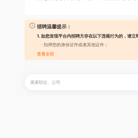
猎聘温馨提示：
1. 如您发现平台内招聘方存在以下违规行为的，请立
· 扣押您的身份证件或者其他证件；
· 要求您提供担保人、担保金或者以其他名义向您
查看全部
· 强迫您入股或者向您集资；
· 以招聘名义牟取不正当利益；
· 发布虚假招聘广告信息；
· 工作时长违反劳动法规定；
· 存在其他损害您的合法权益的行为。
2. 如您应聘的岗位属于涉外劳务合作/海外岗位的
金安全，防范招聘欺诈。
了解更多安全防范知识>
3. 本平台招聘方不向求职者提供任何收费服务。