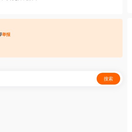
即
举报
收取财物（ 如培训费、体检费、资料费、置装费、押金等）；
搜索
，请务必核实招聘方对外劳务合作资质取得情况，同时注意自身资